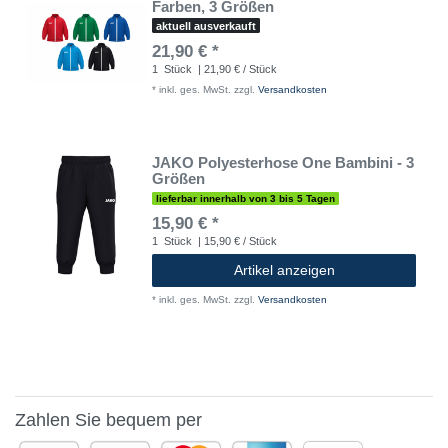
Farben, 3 Größen
aktuell ausverkauft
21,90 € *
1
Stück
| 21,90 € / Stück
*
inkl. ges. MwSt.
zzgl.
Versandkosten
JAKO Polyesterhose One Bambini - 3
Größen
lieferbar innerhalb von 3 bis 5 Tagen
15,90 € *
1
Stück
| 15,90 € / Stück
Artikel anzeigen
*
inkl. ges. MwSt.
zzgl.
Versandkosten
Zahlen Sie bequem per