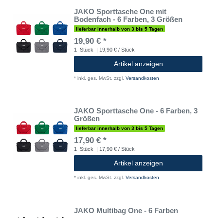
JAKO Sporttasche One mit
Bodenfach - 6 Farben, 3 Größen
lieferbar innerhalb von 3 bis 5 Tagen
19,90 € *
1
Stück
| 19,90 € / Stück
Artikel anzeigen
*
inkl. ges. MwSt.
zzgl.
Versandkosten
JAKO Sporttasche One - 6 Farben, 3
Größen
lieferbar innerhalb von 3 bis 5 Tagen
17,90 € *
1
Stück
| 17,90 € / Stück
Artikel anzeigen
*
inkl. ges. MwSt.
zzgl.
Versandkosten
JAKO Multibag One - 6 Farben