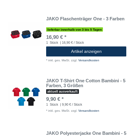
JAKO Flaschenträger One - 3 Farben
lieferbar innerhalb von 3 bis 5 Tagen
16,90 € *
1
Stück
| 16,90 € / Stück
Artikel anzeigen
*
inkl. ges. MwSt.
zzgl.
Versandkosten
JAKO T-Shirt One Cotton Bambini - 5
Farben, 3 Größen
aktuell ausverkauft
9,90 € *
1
Stück
| 9,90 € / Stück
*
inkl. ges. MwSt.
zzgl.
Versandkosten
JAKO Polyesterjacke One Bambini - 5