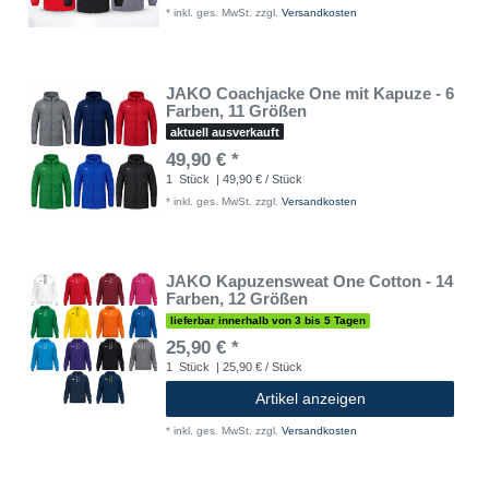
*
inkl. ges. MwSt.
zzgl.
Versandkosten
JAKO Coachjacke One mit Kapuze - 6
Farben, 11 Größen
aktuell ausverkauft
49,90 € *
1
Stück
| 49,90 € / Stück
*
inkl. ges. MwSt.
zzgl.
Versandkosten
JAKO Kapuzensweat One Cotton - 14
Farben, 12 Größen
lieferbar innerhalb von 3 bis 5 Tagen
25,90 € *
1
Stück
| 25,90 € / Stück
Artikel anzeigen
*
inkl. ges. MwSt.
zzgl.
Versandkosten