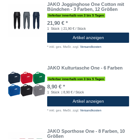
JAKO Jogginghose One Cotton mit
Bündchen - 3 Farben, 12 Größen
lieferbar innerhalb von 3 bis 5 Tagen
21,90 € *
1
Stück
| 21,90 € / Stück
Artikel anzeigen
*
inkl. ges. MwSt.
zzgl.
Versandkosten
JAKO Kulturtasche One - 6 Farben
lieferbar innerhalb von 3 bis 5 Tagen
8,90 € *
1
Stück
| 8,90 € / Stück
Artikel anzeigen
*
inkl. ges. MwSt.
zzgl.
Versandkosten
JAKO Sporthose One - 8 Farben, 10
Größen