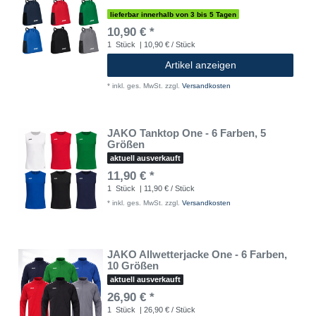
lieferbar innerhalb von 3 bis 5 Tagen
10,90 € *
1
Stück
| 10,90 € / Stück
Artikel anzeigen
*
inkl. ges. MwSt.
zzgl.
Versandkosten
JAKO Tanktop One - 6 Farben, 5
Größen
aktuell ausverkauft
11,90 € *
1
Stück
| 11,90 € / Stück
*
inkl. ges. MwSt.
zzgl.
Versandkosten
JAKO Allwetterjacke One - 6 Farben,
10 Größen
aktuell ausverkauft
26,90 € *
1
Stück
| 26,90 € / Stück