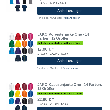
1
Stück
| 9,90 € / Stück
Artikel anzeigen
*
inkl. ges. MwSt.
zzgl.
Versandkosten
JAKO Polyesterjacke One - 14
Farben, 12 Größen
lieferbar innerhalb von 3 bis 5 Tagen
17,90 € *
1
Stück
| 17,90 € / Stück
Artikel anzeigen
*
inkl. ges. MwSt.
zzgl.
Versandkosten
JAKO Kapuzenjacke One - 14 Farben,
12 Größen
lieferbar innerhalb von 3 bis 5 Tagen
22,90 € *
1
Stück
| 22,90 € / Stück