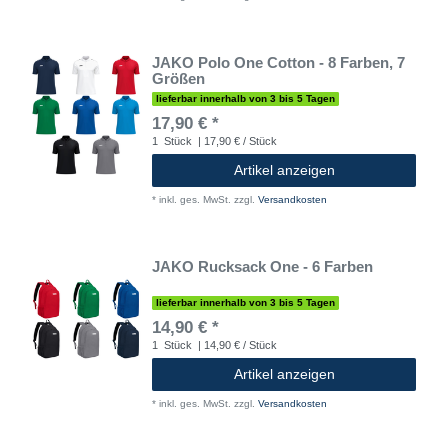
JAKO Polo One Cotton - 8 Farben, 7
Größen
lieferbar innerhalb von 3 bis 5 Tagen
17,90 € *
1
Stück
| 17,90 € / Stück
Artikel anzeigen
*
inkl. ges. MwSt.
zzgl.
Versandkosten
JAKO Rucksack One - 6 Farben
lieferbar innerhalb von 3 bis 5 Tagen
14,90 € *
1
Stück
| 14,90 € / Stück
Artikel anzeigen
*
inkl. ges. MwSt.
zzgl.
Versandkosten