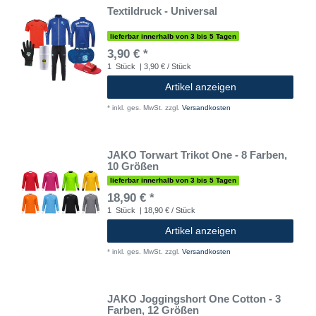
Textildruck - Universal
lieferbar innerhalb von 3 bis 5 Tagen
3,90 € *
1
Stück
| 3,90 € / Stück
Artikel anzeigen
*
inkl. ges. MwSt.
zzgl.
Versandkosten
JAKO Torwart Trikot One - 8 Farben,
10 Größen
lieferbar innerhalb von 3 bis 5 Tagen
18,90 € *
1
Stück
| 18,90 € / Stück
Artikel anzeigen
*
inkl. ges. MwSt.
zzgl.
Versandkosten
JAKO Joggingshort One Cotton - 3
Farben, 12 Größen