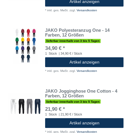
Artikel anzeigen
*
inkl. ges. MwSt.
zzgl.
Versandkosten
JAKO Polyesteranzug One - 14
Farben, 12 Größen
lieferbar innerhalb von 3 bis 5 Tagen
34,90 € *
1
Stück
| 34,90 € / Stück
Artikel anzeigen
*
inkl. ges. MwSt.
zzgl.
Versandkosten
JAKO Jogginghose One Cotton - 4
Farben, 12 Größen
lieferbar innerhalb von 3 bis 5 Tagen
21,90 € *
1
Stück
| 21,90 € / Stück
Artikel anzeigen
*
inkl. ges. MwSt.
zzgl.
Versandkosten