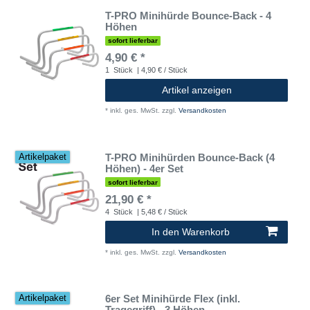
T-PRO Minihürde Bounce-Back - 4
Höhen
sofort lieferbar
4,90 € *
1
Stück
| 4,90 € / Stück
Artikel anzeigen
*
inkl. ges. MwSt.
zzgl.
Versandkosten
T-PRO Minihürden Bounce-Back (4
Artikelpaket
Höhen) - 4er Set
sofort lieferbar
21,90 € *
4
Stück
| 5,48 € / Stück
In den Warenkorb
*
inkl. ges. MwSt.
zzgl.
Versandkosten
6er Set Minihürde Flex (inkl.
Artikelpaket
Tragegriff) - 3 Höhen