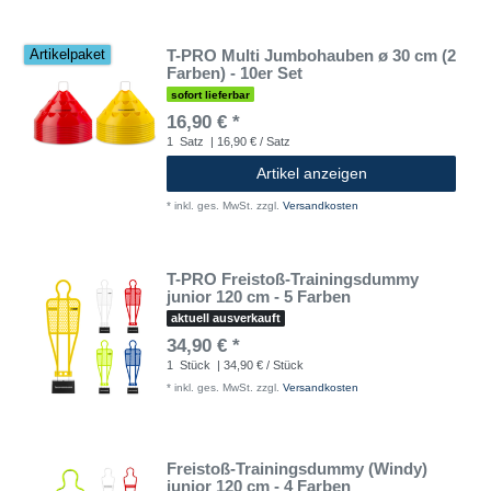
T-PRO Multi Jumbohauben ø 30 cm (2
Artikelpaket
Farben) - 10er Set
sofort lieferbar
16,90 € *
1
Satz
| 16,90 € / Satz
Artikel anzeigen
*
inkl. ges. MwSt.
zzgl.
Versandkosten
T-PRO Freistoß-Trainingsdummy
junior 120 cm - 5 Farben
aktuell ausverkauft
34,90 € *
1
Stück
| 34,90 € / Stück
*
inkl. ges. MwSt.
zzgl.
Versandkosten
Freistoß-Trainingsdummy (Windy)
junior 120 cm - 4 Farben