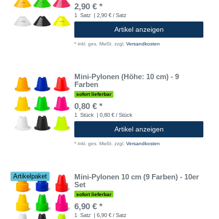
2,90 € *
1
Satz
| 2,90 € / Satz
Artikel anzeigen
*
inkl. ges. MwSt.
zzgl.
Versandkosten
Mini-Pylonen (Höhe: 10 cm) - 9
Farben
sofort lieferbar
0,80 € *
1
Stück
| 0,80 € / Stück
Artikel anzeigen
*
inkl. ges. MwSt.
zzgl.
Versandkosten
Mini-Pylonen 10 cm (9 Farben) - 10er
Artikelpaket
Set
sofort lieferbar
6,90 € *
1
Satz
| 6,90 € / Satz