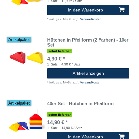
1
Satz
| 11,90 € / Satz
In den Warenkorb
*
inkl. ges. MwSt.
zzgl.
Versandkosten
Hütchen in Pfeilform (2 Farben) - 10er
Artikelpaket
Set
sofort lieferbar
4,90 € *
1
Satz
| 4,90 € / Satz
Artikel anzeigen
*
inkl. ges. MwSt.
zzgl.
Versandkosten
40er Set - Hütchen in Pfeilform
Artikelpaket
sofort lieferbar
14,90 € *
1
Satz
| 14,90 € / Satz
In den Warenkorb