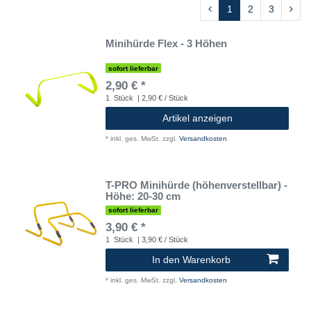
1
2
3
Minihürde Flex - 3 Höhen
sofort lieferbar
2,90 € *
1
Stück
| 2,90 € / Stück
Artikel anzeigen
*
inkl. ges. MwSt.
zzgl.
Versandkosten
T-PRO Minihürde (höhenverstellbar) -
Höhe: 20-30 cm
sofort lieferbar
3,90 € *
1
Stück
| 3,90 € / Stück
In den Warenkorb
*
inkl. ges. MwSt.
zzgl.
Versandkosten