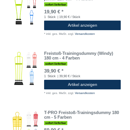
sofort lieferbar
19,90 € *
1
Stück
| 19,90 € / Stück
Artikel anzeigen
*
inkl. ges. MwSt.
zzgl.
Versandkosten
Freistoß-Trainingsdummy (Windy)
180 cm - 4 Farben
sofort lieferbar
39,90 € *
1
Stück
| 39,90 € / Stück
Artikel anzeigen
*
inkl. ges. MwSt.
zzgl.
Versandkosten
T-PRO Freistoß-Trainingsdummy 180
cm - 5 Farben
sofort lieferbar