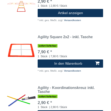
2,90 € *
1
Stück
| 2,90 € / Stück
Artikel anzeigen
*
inkl. ges. MwSt.
zzgl.
Versandkosten
Agility Square 2x2 - inkl. Tasche
sofort lieferbar
7,90 € *
1
Stück
| 7,90 € / Stück
In den Warenkorb
*
inkl. ges. MwSt.
zzgl.
Versandkosten
Agility - Koordinationskreuz inkl.
Tasche
sofort lieferbar
2,90 € *
1
Stück
| 2,90 € / Stück