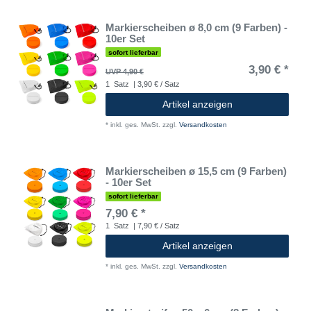
Markierscheiben ø 8,0 cm (9 Farben) -
10er Set
sofort lieferbar
3,90 € *
UVP 4,90 €
1
Satz
| 3,90 € / Satz
Artikel anzeigen
*
inkl. ges. MwSt.
zzgl.
Versandkosten
Markierscheiben ø 15,5 cm (9 Farben)
- 10er Set
sofort lieferbar
7,90 € *
1
Satz
| 7,90 € / Satz
Artikel anzeigen
*
inkl. ges. MwSt.
zzgl.
Versandkosten