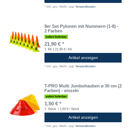
*
inkl. ges. MwSt.
zzgl.
Versandkosten
8er Set Pylonen mit Nummern (1-8) -
2 Farben
sofort lieferbar
21,90 € *
1
Kit
| 21,90 € / Kit
Artikel anzeigen
*
inkl. ges. MwSt.
zzgl.
Versandkosten
T-PRO Multi Jumbohauben ø 30 cm (2
Farben) - einzeln
sofort lieferbar
1,50 € *
1
Stück
| 1,50 € / Stück
Artikel anzeigen
*
inkl. ges. MwSt.
zzgl.
Versandkosten