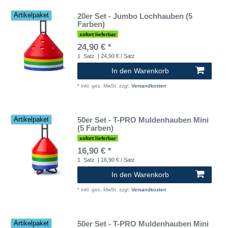
20er Set - Jumbo Lochhauben (5
Artikelpaket
Farben)
sofort lieferbar
24,90 € *
1
Satz
| 24,90 € / Satz
In den Warenkorb
*
inkl. ges. MwSt.
zzgl.
Versandkosten
50er Set - T-PRO Muldenhauben Mini
Artikelpaket
(5 Farben)
sofort lieferbar
16,90 € *
1
Satz
| 16,90 € / Satz
In den Warenkorb
*
inkl. ges. MwSt.
zzgl.
Versandkosten
50er Set - T-PRO Muldenhauben Mini
Artikelpaket