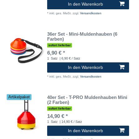
In den Warenkorb
*
inkl. ges. MwSt.
zzgl.
Versandkosten
36er Set - Mini-Muldenhauben (6
Farben)
sofort lieferbar
6,90 € *
1
Satz
| 6,90 € / Satz
In den Warenkorb
*
inkl. ges. MwSt.
zzgl.
Versandkosten
40er Set - T-PRO Muldenhauben Mini
Artikelpaket
(2 Farben)
sofort lieferbar
14,90 € *
1
Satz
| 14,90 € / Satz
In den Warenkorb