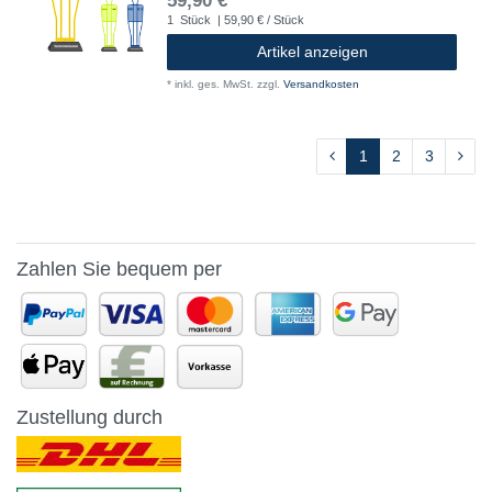
59,90 € *
1
Stück
| 59,90 € / Stück
Artikel anzeigen
*
inkl. ges. MwSt.
zzgl.
Versandkosten
1
2
3
Zahlen Sie bequem per
Zustellung durch