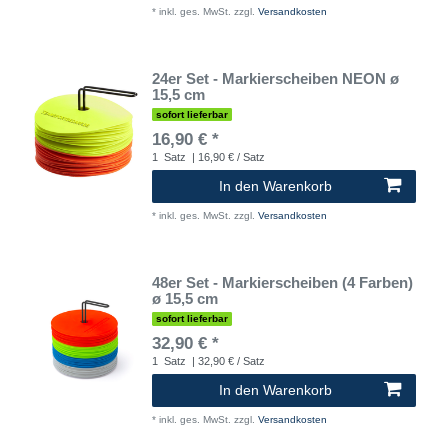
*
inkl. ges. MwSt.
zzgl.
Versandkosten
24er Set - Markierscheiben NEON ø
15,5 cm
sofort lieferbar
16,90 € *
1
Satz
| 16,90 € / Satz
In den Warenkorb
*
inkl. ges. MwSt.
zzgl.
Versandkosten
48er Set - Markierscheiben (4 Farben)
ø 15,5 cm
sofort lieferbar
32,90 € *
1
Satz
| 32,90 € / Satz
In den Warenkorb
*
inkl. ges. MwSt.
zzgl.
Versandkosten