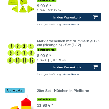
9,90 € *
1
Satz
| 9,90 € / Satz
In den Warenkorb
*
inkl. ges. MwSt.
zzgl.
Versandkosten
Markierscheiben mit Nummern ø 12,5
cm (Neongelb) - Set (1-12)
sofort lieferbar
8,90 € *
1
Stück
| 8,90 € / Stück
In den Warenkorb
*
inkl. ges. MwSt.
zzgl.
Versandkosten
20er Set - Hütchen in Pfeilform
Artikelpaket
sofort lieferbar
11,90 € *