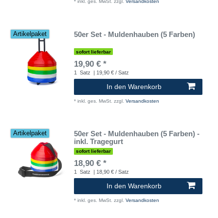
*
inkl. ges. MwSt.
zzgl.
Versandkosten
50er Set - Muldenhauben (5 Farben)
Artikelpaket
sofort lieferbar
19,90 € *
1
Satz
| 19,90 € / Satz
In den Warenkorb
*
inkl. ges. MwSt.
zzgl.
Versandkosten
50er Set - Muldenhauben (5 Farben) -
Artikelpaket
inkl. Tragegurt
sofort lieferbar
18,90 € *
1
Satz
| 18,90 € / Satz
In den Warenkorb
*
inkl. ges. MwSt.
zzgl.
Versandkosten