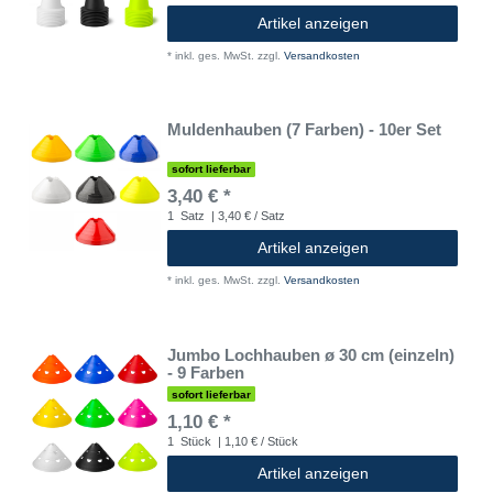
Artikel anzeigen
*
inkl. ges. MwSt.
zzgl.
Versandkosten
Muldenhauben (7 Farben) - 10er Set
sofort lieferbar
3,40 € *
1
Satz
| 3,40 € / Satz
Artikel anzeigen
*
inkl. ges. MwSt.
zzgl.
Versandkosten
Jumbo Lochhauben ø 30 cm (einzeln)
- 9 Farben
sofort lieferbar
1,10 € *
1
Stück
| 1,10 € / Stück
Artikel anzeigen