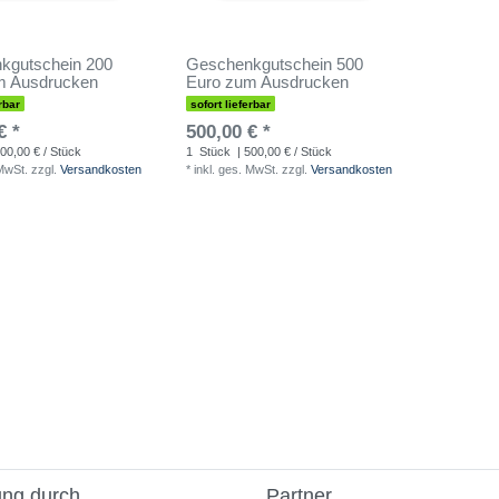
kgutschein 200
Geschenkgutschein 500
m Ausdrucken
Euro zum Ausdrucken
rbar
sofort lieferbar
€ *
500,00 € *
00,00 € / Stück
1
Stück
| 500,00 € / Stück
 MwSt.
zzgl.
Versandkosten
*
inkl. ges. MwSt.
zzgl.
Versandkosten
ung durch
Partner