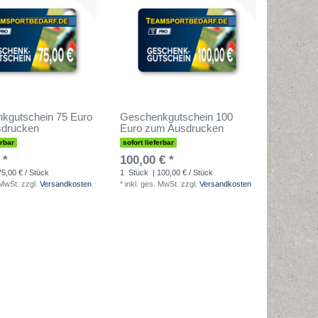
kgutschein 75 Euro
Geschenkgutschein 100
drucken
Euro zum Ausdrucken
erbar
sofort lieferbar
 *
100,00 € *
75,00 € / Stück
1
Stück
| 100,00 € / Stück
 MwSt.
zzgl.
Versandkosten
*
inkl. ges. MwSt.
zzgl.
Versandkosten