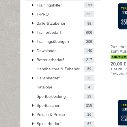
Trainingshilfen
2780
T-PRO
221
Bälle & Zubehör
88
Trainerbedarf
606
Trainingsübungen
209
Geschen
Downloads
140
zum Aus
sofort liefe
Betreuerbedarf
217
20,00 €
Handballtore & Zubehör
59
1
Stück
| 2
*
inkl. ges.
Hallenbedarf
25
Kataloge
4
Sportbekleidung
29
Sporttaschen
258
Pokale & Preise
26
Spielerbedarf
67