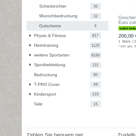
Schiedsrichter
35
Wunschbedruckung
32
Geschen
Euro zu
Gutscheine
6
sofort liefe
Physio & Fitness
200,00 
817
1
Stück
| 2
Heimtraining
1125
*
inkl. ges.
weitere Sportarten
8160
Sportbekleidung
131
Bedruckung
80
T-PRO Cover
49
Kindersport
210
Sale
15
Zahlen Sie bequem per
Zustell