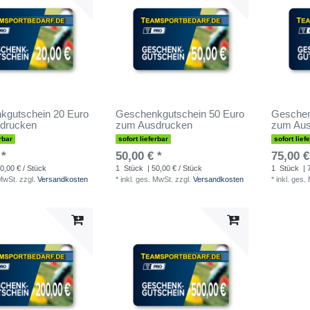
kgutschein 20 Euro
Geschenkgutschein 50 Euro
Geschen
drucken
zum Ausdrucken
zum Aus
rbar
sofort lieferbar
sofort lief
 *
50,00 € *
75,00 €
0,00 € / Stück
1
Stück
| 50,00 € / Stück
1
Stück
| 
 MwSt.
zzgl.
Versandkosten
*
inkl. ges. MwSt.
zzgl.
Versandkosten
*
inkl. ges.