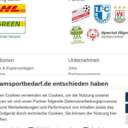
tionen
Unternehmen
e & Kopiervorlagen
Jobs
äne
Partnerprogramm
aining
Widerrufsrecht
nformationen
Bestellung widerrufen
ammlung
en Cookies verwenden wir Cookies, um die Nutzung unserer
Datenschutzerklärung
ühren wir und unser Partner folgende Datenverarbeitungsprozesse
AGB
 und Werbeleistungen und Performance von Inhalten sowie das
Impressum
 Endgerät durch technische Cookies. Sie können der Nutzung hier
chen.