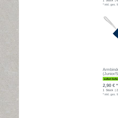
1
Stück
| 6
*
inkl. ges.
Armbinde
(Junior/S
sofort liefe
2,90 € *
1
Stück
| 2
*
inkl. ges.