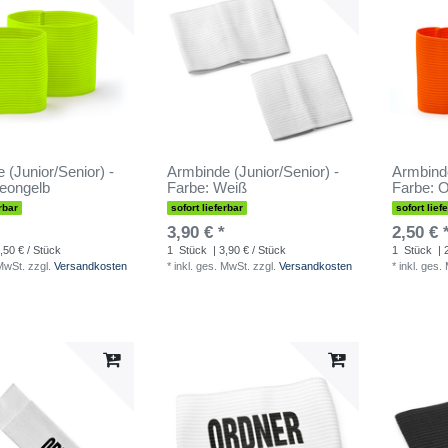
 (Junior/Senior) -
Armbinde (Junior/Senior) -
Armbinde
eongelb
Farbe: Weiß
Farbe: 
rbar
sofort lieferbar
sofort lief
3,90 € *
2,50 € 
,50 € / Stück
1
Stück
| 3,90 € / Stück
1
Stück
| 
 MwSt.
zzgl.
Versandkosten
*
inkl. ges. MwSt.
zzgl.
Versandkosten
*
inkl. ges.