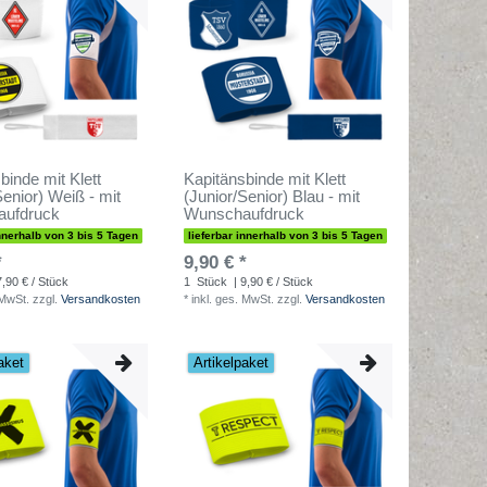
binde mit Klett
Kapitänsbinde mit Klett
Senior) Weiß - mit
(Junior/Senior) Blau - mit
ufdruck
Wunschaufdruck
innerhalb von 3 bis 5 Tagen
lieferbar innerhalb von 3 bis 5 Tagen
*
9,90 € *
7,90 € / Stück
1
Stück
| 9,90 € / Stück
 MwSt.
zzgl.
Versandkosten
*
inkl. ges. MwSt.
zzgl.
Versandkosten
aket
Artikelpaket