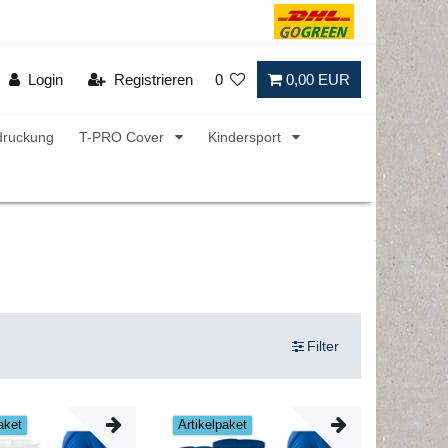
Login
Registrieren
0
0,00 EUR
druckung
T-PRO Cover
Kindersport
Filter
aket
Artikelpaket