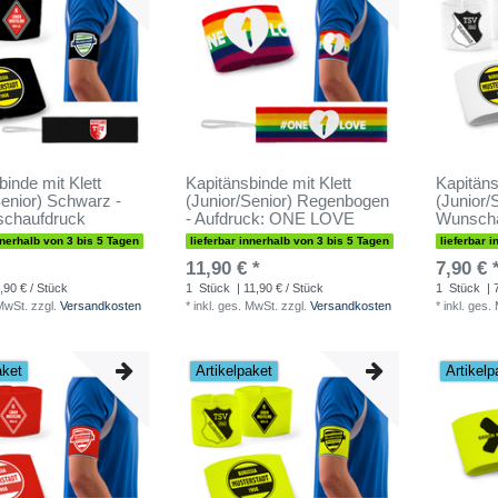
binde mit Klett
Kapitänsbinde mit Klett
Kapitäns
Senior) Schwarz -
(Junior/Senior) Regenbogen
(Junior/
schaufdruck
- Aufdruck: ONE LOVE
Wunscha
nnerhalb von 3 bis 5 Tagen
lieferbar innerhalb von 3 bis 5 Tagen
lieferbar 
11,90 € *
7,90 € 
,90 € / Stück
1
Stück
| 11,90 € / Stück
1
Stück
| 
 MwSt.
zzgl.
Versandkosten
*
inkl. ges. MwSt.
zzgl.
Versandkosten
*
inkl. ges.
aket
Artikelpaket
Artikelp