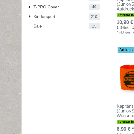
(Junior/S
T-PRO Cover
49
Aufdruck
lieferbar i
Kindersport
210
10,90 €
Sale
15
1
Stück
| 1
*
inkl. ges.
Artikelp
Kapitäns
(Junior/
Wunscha
lieferbar i
6,90 € *