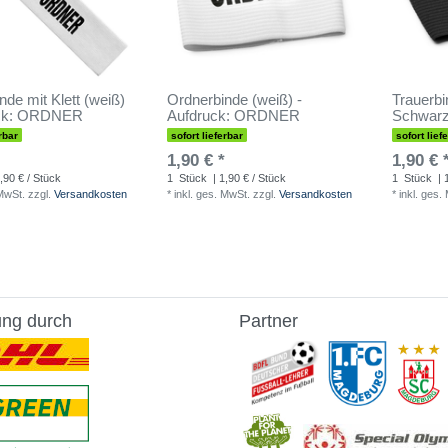
nde mit Klett (weiß)
Ordnerbinde (weiß) -
Trauerbi
uck: ORDNER
Aufdruck: ORDNER
Schwar
rbar
sofort lieferbar
sofort lief
1,90 € *
1,90 € 
,90 € / Stück
1
Stück
| 1,90 € / Stück
1
Stück
| 
 MwSt.
zzgl.
Versandkosten
*
inkl. ges. MwSt.
zzgl.
Versandkosten
*
inkl. ges.
ung durch
Partner