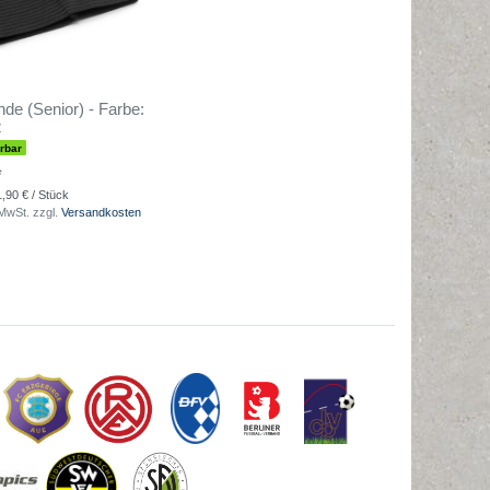
nde (Senior) - Farbe:
z
erbar
*
1,90 € / Stück
 MwSt.
zzgl.
Versandkosten