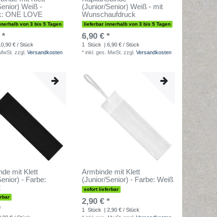
Senior) Weiß -
(Junior/Senior) Weiß - mit
k: ONE LOVE
Wunschaufdruck
innerhalb von 3 bis 5 Tagen
lieferbar innerhalb von 3 bis 5 Tagen
 *
6,90 € *
10,90 € / Stück
1
Stück
| 6,90 € / Stück
 MwSt.
zzgl.
Versandkosten
*
inkl. ges. MwSt.
zzgl.
Versandkosten
nde mit Klett
Armbinde mit Klett
Senior) - Farbe:
(Junior/Senior) - Farbe: Weiß
z
sofort lieferbar
erbar
2,90 € *
*
1
Stück
| 2,90 € / Stück