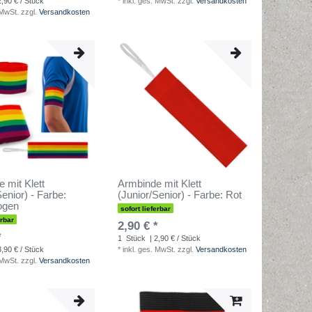
2,90 € / Stück
*
inkl. ges. MwSt.
zzgl.
Versandkosten
 MwSt.
zzgl.
Versandkosten
 mit Klett
Armbinde mit Klett
Senior) - Farbe:
(Junior/Senior) - Farbe: Rot
ogen
sofort lieferbar
erbar
2,90 € *
*
1
Stück
| 2,90 € / Stück
3,90 € / Stück
*
inkl. ges. MwSt.
zzgl.
Versandkosten
 MwSt.
zzgl.
Versandkosten