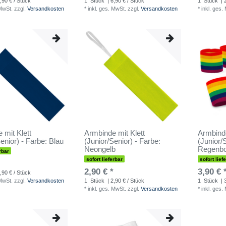
,90 € / Stück
1
Stück
| 6,90 € / Stück
1
Stück
| 
 MwSt.
zzgl.
Versandkosten
*
inkl. ges. MwSt.
zzgl.
Versandkosten
*
inkl. ges.
 mit Klett
Armbinde mit Klett
Armbinde
enior) - Farbe: Blau
(Junior/Senior) - Farbe:
(Junior/
Neongelb
Regenb
rbar
sofort lieferbar
sofort lief
2,90 € *
3,90 € 
,90 € / Stück
 MwSt.
zzgl.
Versandkosten
1
Stück
| 2,90 € / Stück
1
Stück
| 
*
inkl. ges. MwSt.
zzgl.
Versandkosten
*
inkl. ges.