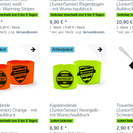
enior) weiß -
(Junior/Senior) Regenbogen
(Junior/
: Warming Stripes
- mit Wunschaufdruck
Aufdruc
nnerhalb von 3 bis 5 Tagen
lieferbar innerhalb von 3 bis 5 Tagen
lieferbar 
 *
9,90 € *
10,90 €
0,90 € / Stück
1
Stück
| 9,90 € / Stück
1
Stück
| 
 MwSt.
zzgl.
Versandkosten
*
inkl. ges. MwSt.
zzgl.
Versandkosten
*
inkl. ges.
aket
Artikelpaket
binde
Kapitänsbinde
Trauerbi
Senior) Orange - mit
(Junior/Senior) Neongelb -
(Junior/
ufdruck
mit Wunschaufdruck
Schwar
nnerhalb von 3 bis 5 Tagen
sofort lieferbar
sofort lief
6,90 € *
2,90 € 