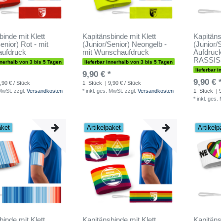
binde mit Klett
Kapitänsbinde mit Klett
Kapitäns
enior) Rot - mit
(Junior/Senior) Neongelb -
(Junior/
ufdruck
mit Wunschaufdruck
Aufdru
RASSI
nnerhalb von 3 bis 5 Tagen
lieferbar innerhalb von 3 bis 5 Tagen
lieferbar 
9,90 € *
9,90 € 
,90 € / Stück
1
Stück
| 9,90 € / Stück
 MwSt.
zzgl.
Versandkosten
*
inkl. ges. MwSt.
zzgl.
Versandkosten
1
Stück
| 
*
inkl. ges.
aket
Artikelpaket
Artikelp
binde mit Klett
Kapitänsbinde mit Klett
Kapitäns