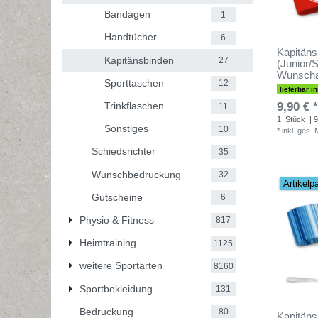
Bandagen
1
Handtücher
6
Kapitäns
Kapitänsbinden
27
(Junior/S
Wunscha
Sporttaschen
12
lieferbar i
9,90 € *
Trinkflaschen
11
1
Stück
| 9
Sonstiges
10
*
inkl. ges.
Schiedsrichter
35
Wunschbedruckung
32
Artikelp
Gutscheine
6
Physio & Fitness
817
Heimtraining
1125
weitere Sportarten
8160
Sportbekleidung
131
Bedruckung
80
Kapitäns