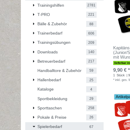
Trainingshilfen
2781
T-PRO
221
Bälle & Zubehör
88
Trainerbedarf
606
Trainingsübungen
209
Kapitäns
Downloads
140
(Junior/
mit Wun
Betreuerbedarf
217
lieferbar i
9,90 € *
Handballtore & Zubehör
59
1
Stück
| 9
Hallenbedarf
25
*
inkl. ges.
Kataloge
4
Artikelp
Sportbekleidung
29
Sporttaschen
258
Pokale & Preise
26
Spielerbedarf
67