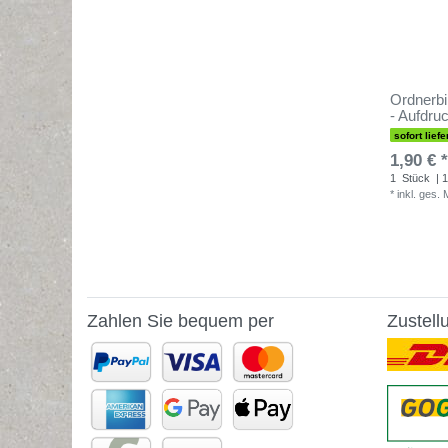
Ordnerbi
- Aufdr
sofort liefe
1,90 € *
1
Stück
| 1
*
inkl. ges.
Zahlen Sie bequem per
Zustell