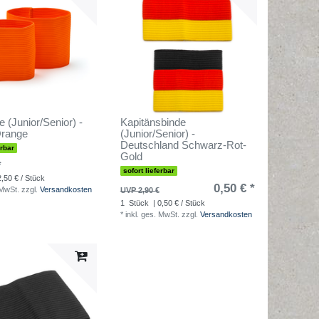
 (Junior/Senior) -
Kapitänsbinde
Orange
(Junior/Senior) -
Deutschland Schwarz-Rot-
erbar
Gold
*
sofort lieferbar
2,50 € / Stück
0,50 € *
 MwSt.
zzgl.
Versandkosten
UVP 2,90 €
1
Stück
| 0,50 € / Stück
*
inkl. ges. MwSt.
zzgl.
Versandkosten