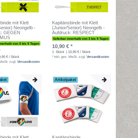
binde mit Klett
Kapitänsbinde mit Klett
Senior) Neongelb -
(Junior/Senior) Neongelb -
ck: GEGEN
Aufdruck: RESPECT
SMUS
lieferbar innerhalb von 3 bis 5 Tagen
innerhalb von 3 bis 5 Tagen
10,90 € *
*
1
Stück
| 10,90 € / Stück
9,90 € / Stück
*
inkl. ges. MwSt.
zzgl.
Versandkosten
 MwSt.
zzgl.
Versandkosten
aket
Artikelpaket
binde mit Klett
Kapitänsbinde