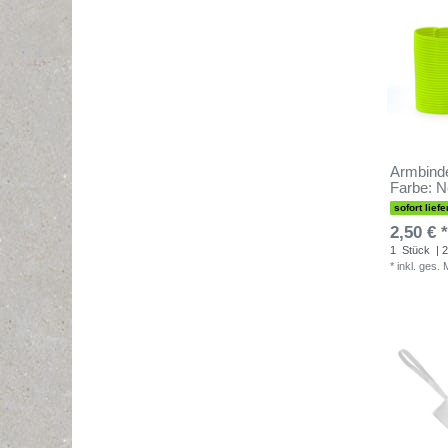
Armbinde
Farbe: N
sofort liefe
2,50 € *
1
Stück
| 2
*
inkl. ges.