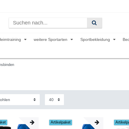
Heimtraining
weitere Sportarten
Sportbekleidung
Be
nsbinden
aket
Artikelpaket
Artikelp