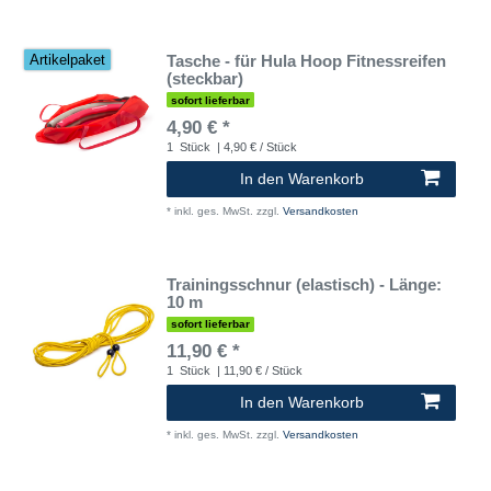
Tasche - für Hula Hoop Fitnessreifen
Artikelpaket
(steckbar)
sofort lieferbar
4,90 € *
1
Stück
| 4,90 € / Stück
In den Warenkorb
*
inkl. ges. MwSt.
zzgl.
Versandkosten
Trainingsschnur (elastisch) - Länge:
10 m
sofort lieferbar
11,90 € *
1
Stück
| 11,90 € / Stück
In den Warenkorb
*
inkl. ges. MwSt.
zzgl.
Versandkosten