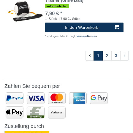
Trainer (ohne Ball)
sofort lieferbar
7,90 € *
1
Stück
| 7,90 € / Stück
In den Warenkorb
*
inkl. ges. MwSt.
zzgl.
Versandkosten
1
2
3
Zahlen Sie bequem per
Zustellung durch