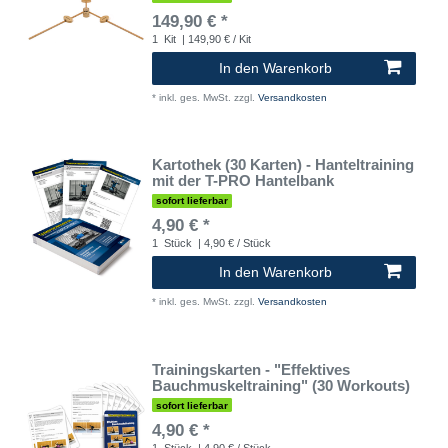
149,90 € *
1
Kit
| 149,90 € / Kit
In den Warenkorb
*
inkl. ges. MwSt.
zzgl.
Versandkosten
Kartothek (30 Karten) - Hanteltraining
mit der T-PRO Hantelbank
sofort lieferbar
4,90 € *
1
Stück
| 4,90 € / Stück
In den Warenkorb
*
inkl. ges. MwSt.
zzgl.
Versandkosten
Trainingskarten - "Effektives
Bauchmuskeltraining" (30 Workouts)
sofort lieferbar
4,90 € *
1
Stück
| 4,90 € / Stück