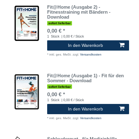
Fit@Home (Ausgabe 2) -
Fitnesstraining mit Bändern -
Download
sofort lieferbar
0,00 € *
1
Stück
| 0,00 € / Stück
In den Warenkorb
*
inkl. ges. MwSt.
zzgl.
Versandkosten
Fit@Home (Ausgabe 1) - Fit für den
Sommer - Download
sofort lieferbar
0,00 € *
1
Stück
| 0,00 € / Stück
In den Warenkorb
*
inkl. ges. MwSt.
zzgl.
Versandkosten
Schleudergurt - für Medizinbälle