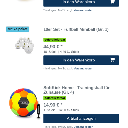
In den Warenkorb
*
inkl. ges. MwSt.
zzgl.
Versandkosten
10er Set - Fußball Miniball (Gr. 1)
Artikelpaket
sofort lieferbar
44,90 € *
10
Stück
| 4,49 € / Stück
In den Warenkorb
*
inkl. ges. MwSt.
zzgl.
Versandkosten
SoftKick Home - Trainingsball für
Zuhause (Gr. 4)
sofort lieferbar
14,90 € *
1
Stück
| 14,90 € / Stück
Artikel anzeigen
*
inkl. ges. MwSt.
zzgl.
Versandkosten