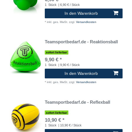
1
Stück
| 6,90 € / Stück
In den Warenkorb
*
inkl. ges. MwSt.
zzgl.
Versandkosten
Teamsportbedarf.de - Reaktionsball
sofort lieferbar
9,90 € *
1
Stück
| 9,90 € / Stück
In den Warenkorb
*
inkl. ges. MwSt.
zzgl.
Versandkosten
Teamsportbedarf.de - Reflexball
sofort lieferbar
10,90 € *
1
Stück
| 10,90 € / Stück