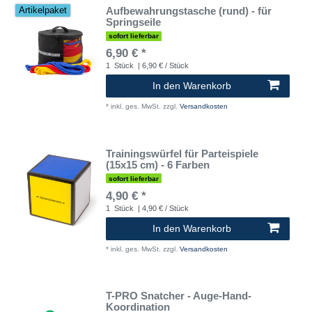
Aufbewahrungstasche (rund) - für
Artikelpaket
Springseile
sofort lieferbar
6,90 € *
1
Stück
| 6,90 € / Stück
In den Warenkorb
*
inkl. ges. MwSt.
zzgl.
Versandkosten
Trainingswürfel für Parteispiele
(15x15 cm) - 6 Farben
sofort lieferbar
4,90 € *
1
Stück
| 4,90 € / Stück
In den Warenkorb
*
inkl. ges. MwSt.
zzgl.
Versandkosten
T-PRO Snatcher - Auge-Hand-
Koordination