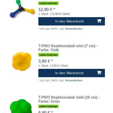
sofort lieferbar
12,90 € *
1
Stück
| 12,90 € / Stück
In den Warenkorb
*
inkl. ges. MwSt.
zzgl.
Versandkosten
T-PRO Reaktionsball mini (7 cm) -
Farbe: Gelb
sofort lieferbar
3,90 € *
1
Stück
| 3,90 € / Stück
In den Warenkorb
*
inkl. ges. MwSt.
zzgl.
Versandkosten
T-PRO Reaktionsball midi (10 cm) -
Farbe: Grün
sofort lieferbar
6,90 € *