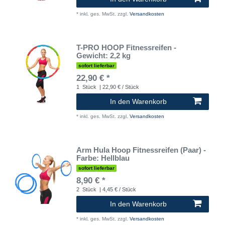
*
inkl. ges. MwSt.
zzgl.
Versandkosten
T-PRO HOOP Fitnessreifen -
Gewicht: 2,2 kg
sofort lieferbar
22,90 € *
1
Stück
| 22,90 € / Stück
In den Warenkorb
*
inkl. ges. MwSt.
zzgl.
Versandkosten
Arm Hula Hoop Fitnessreifen (Paar) -
Farbe: Hellblau
sofort lieferbar
8,90 € *
2
Stück
| 4,45 € / Stück
In den Warenkorb
*
inkl. ges. MwSt.
zzgl.
Versandkosten