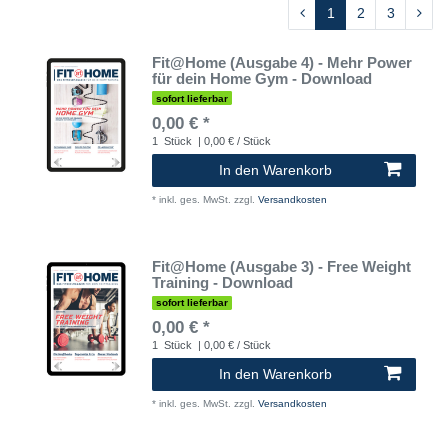
1
2
3
Fit@Home (Ausgabe 4) - Mehr Power
für dein Home Gym - Download
sofort lieferbar
0,00 € *
1
Stück
| 0,00 € / Stück
In den Warenkorb
*
inkl. ges. MwSt.
zzgl.
Versandkosten
Fit@Home (Ausgabe 3) - Free Weight
Training - Download
sofort lieferbar
0,00 € *
1
Stück
| 0,00 € / Stück
In den Warenkorb
*
inkl. ges. MwSt.
zzgl.
Versandkosten