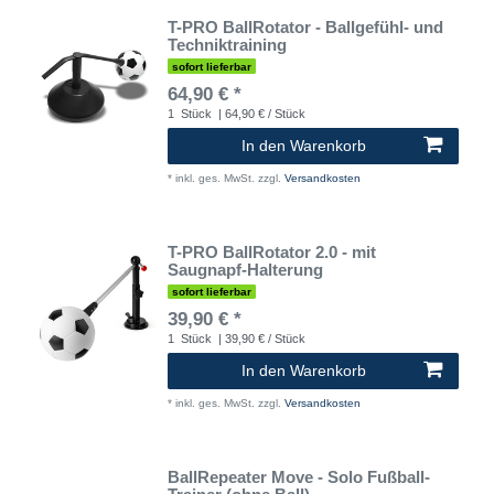
T-PRO BallRotator - Ballgefühl- und
Techniktraining
sofort lieferbar
64,90 € *
1
Stück
| 64,90 € / Stück
In den Warenkorb
*
inkl. ges. MwSt.
zzgl.
Versandkosten
T-PRO BallRotator 2.0 - mit
Saugnapf-Halterung
sofort lieferbar
39,90 € *
1
Stück
| 39,90 € / Stück
In den Warenkorb
*
inkl. ges. MwSt.
zzgl.
Versandkosten
BallRepeater Move - Solo Fußball-