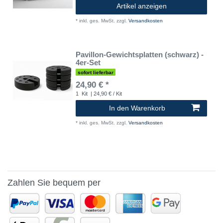
Artikel anzeigen
*
inkl. ges. MwSt.
zzgl.
Versandkosten
Pavillon-Gewichtsplatten (schwarz) -
4er-Set
sofort lieferbar
24,90 € *
1
Kit
| 24,90 € / Kit
In den Warenkorb
*
inkl. ges. MwSt.
zzgl.
Versandkosten
Zahlen Sie bequem per