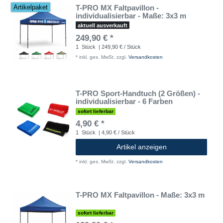
T-PRO MX Faltpavillon -
Artikelpaket
individualisierbar - Maße: 3x3 m
aktuell ausverkauft
249,90 € *
1
Stück
| 249,90 € / Stück
*
inkl. ges. MwSt.
zzgl.
Versandkosten
T-PRO Sport-Handtuch (2 Größen) -
individualisierbar - 6 Farben
sofort lieferbar
4,90 € *
1
Stück
| 4,90 € / Stück
Artikel anzeigen
*
inkl. ges. MwSt.
zzgl.
Versandkosten
T-PRO MX Faltpavillon - Maße: 3x3 m
sofort lieferbar