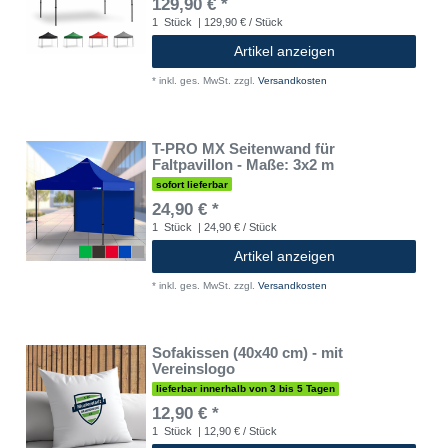
129,90 € *
1
Stück
| 129,90 € / Stück
Artikel anzeigen
*
inkl. ges. MwSt.
zzgl.
Versandkosten
T-PRO MX Seitenwand für
Faltpavillon - Maße: 3x2 m
sofort lieferbar
24,90 € *
1
Stück
| 24,90 € / Stück
Artikel anzeigen
*
inkl. ges. MwSt.
zzgl.
Versandkosten
Sofakissen (40x40 cm) - mit
Vereinslogo
lieferbar innerhalb von 3 bis 5 Tagen
12,90 € *
1
Stück
| 12,90 € / Stück