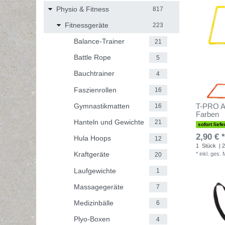
Physio & Fitness
817
Fitnessgeräte
223
Balance-Trainer
21
Battle Rope
5
Bauchtrainer
4
Faszienrollen
16
Gymnastikmatten
T-PRO Ag
16
Farben
Hanteln und Gewichte
21
sofort liefe
2,90 € *
Hula Hoops
12
1
Stück
| 2
Kraftgeräte
*
inkl. ges.
20
Laufgewichte
1
Massagegeräte
7
Medizinbälle
6
Plyo-Boxen
4