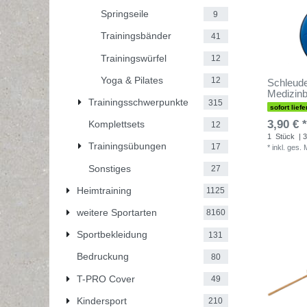
Springseile
9
Trainingsbänder
41
Trainingswürfel
12
Yoga & Pilates
12
Schleuder
Medizinb
Trainingsschwerpunkte
315
sofort liefe
3,90 € *
Komplettsets
12
1
Stück
| 3
Trainingsübungen
17
*
inkl. ges.
Sonstiges
27
Heimtraining
1125
weitere Sportarten
8160
Sportbekleidung
131
Bedruckung
80
T-PRO Cover
49
Kindersport
210