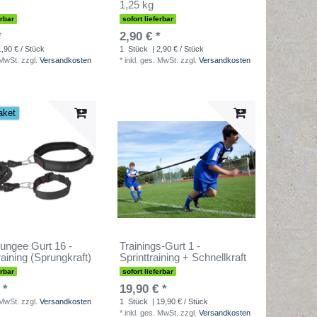
1,25 kg
erbar
sofort lieferbar
*
2,90 € *
1,90 € / Stück
1
Stück
| 2,90 € / Stück
 MwSt.
zzgl.
Versandkosten
*
inkl. ges. MwSt.
zzgl.
Versandkosten
aket
ungee Gurt 16 -
Trainings-Gurt 1 -
raining (Sprungkraft)
Sprinttraining + Schnellkraft
erbar
sofort lieferbar
 *
19,90 € *
 MwSt.
zzgl.
Versandkosten
1
Stück
| 19,90 € / Stück
*
inkl. ges. MwSt.
zzgl.
Versandkosten