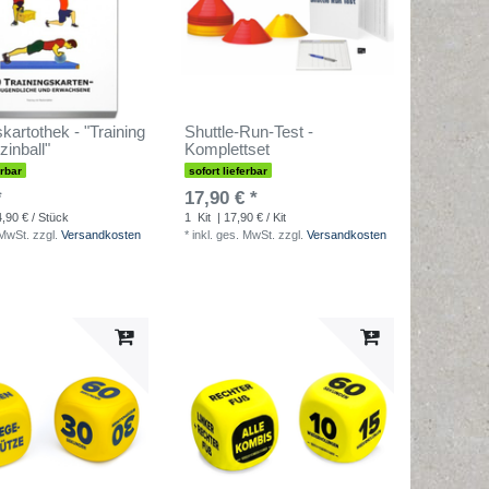
skartothek - "Training
Shuttle-Run-Test -
zinball"
Komplettset
erbar
sofort lieferbar
*
17,90 € *
4,90 € / Stück
1
Kit
| 17,90 € / Kit
 MwSt.
zzgl.
Versandkosten
*
inkl. ges. MwSt.
zzgl.
Versandkosten