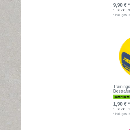
9,90 € *
1
Stück
| 9
*
inkl. ges.
Training
Bestrafu
sofort liefe
1,90 € *
1
Stück
| 1
*
inkl. ges.