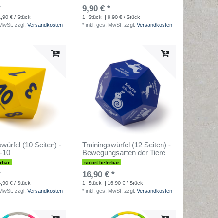
*
9,90 € *
1,90 € / Stück
1
Stück
| 9,90 € / Stück
 MwSt.
zzgl.
Versandkosten
*
inkl. ges. MwSt.
zzgl.
Versandkosten
swürfel (10 Seiten) -
Trainingswürfel (12 Seiten) -
-10
Bewegungsarten der Tiere
erbar
sofort lieferbar
*
16,90 € *
4,90 € / Stück
1
Stück
| 16,90 € / Stück
 MwSt.
zzgl.
Versandkosten
*
inkl. ges. MwSt.
zzgl.
Versandkosten