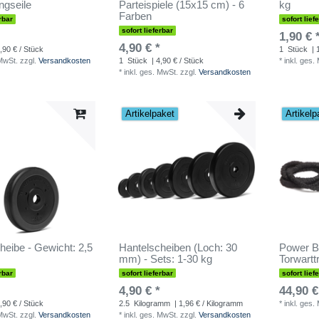
ingseile
Parteispiele (15x15 cm) - 6
kg
Farben
rbar
sofort lief
sofort lieferbar
1,90 € 
4,90 € *
,90 € / Stück
1
Stück
| 
 MwSt.
zzgl.
Versandkosten
1
Stück
| 4,90 € / Stück
*
inkl. ges.
*
inkl. ges. MwSt.
zzgl.
Versandkosten
Artikelpaket
Artikelp
heibe - Gewicht: 2,5
Hantelscheiben (Loch: 30
Power B
mm) - Sets: 1-30 kg
Torwartt
rbar
sofort lieferbar
sofort lief
4,90 € *
44,90 €
,90 € / Stück
2.5
Kilogramm
| 1,96 € / Kilogramm
*
inkl. ges.
 MwSt.
zzgl.
Versandkosten
*
inkl. ges. MwSt.
zzgl.
Versandkosten