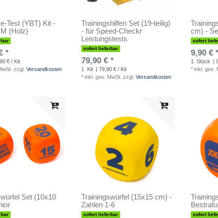
e-Test (YBT) Kit -
Trainingshilfen Set (19-teilig)
Training
 (Holz)
- für Speed-Checkr
cm) - Se
Leistungstests
rbar
sofort lief
sofort lieferbar
€ *
9,90 € 
79,90 € *
90 € / Kit
1
Stück
| 
 MwSt.
zzgl.
Versandkosten
1
Kit
| 79,90 € / Kit
*
inkl. ges.
*
inkl. ges. MwSt.
zzgl.
Versandkosten
swürfel Set (10x10
Trainingswürfel (15x15 cm) -
Training
nior
Zahlen 1-6
Bestrafu
rbar
sofort lieferbar
sofort lief