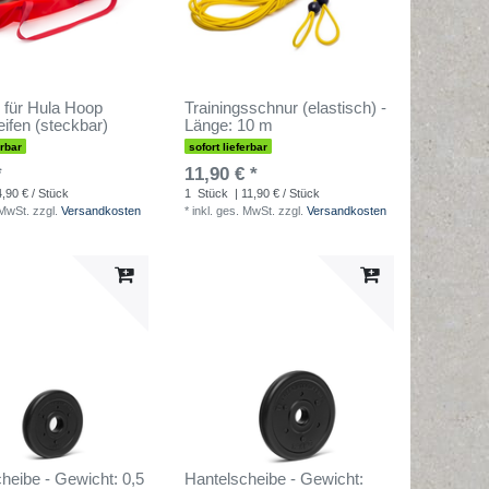
 für Hula Hoop
Trainingsschnur (elastisch) -
eifen (steckbar)
Länge: 10 m
erbar
sofort lieferbar
*
11,90 € *
4,90 € / Stück
1
Stück
| 11,90 € / Stück
 MwSt.
zzgl.
Versandkosten
*
inkl. ges. MwSt.
zzgl.
Versandkosten
heibe - Gewicht: 0,5
Hantelscheibe - Gewicht: