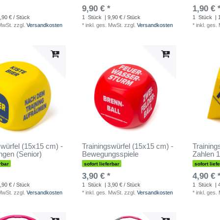
9,90 € *
1,90 € 
,90 € / Stück
1
Stück
| 9,90 € / Stück
1
Stück
| 
 MwSt.
zzgl.
Versandkosten
*
inkl. ges. MwSt.
zzgl.
Versandkosten
*
inkl. ges.
swürfel (15x15 cm) -
Trainingswürfel (15x15 cm) -
Training
ngen (Senior)
Bewegungsspiele
Zahlen 1
rbar
sofort lieferbar
sofort lief
3,90 € *
4,90 € 
,90 € / Stück
1
Stück
| 3,90 € / Stück
1
Stück
| 
 MwSt.
zzgl.
Versandkosten
*
inkl. ges. MwSt.
zzgl.
Versandkosten
*
inkl. ges.