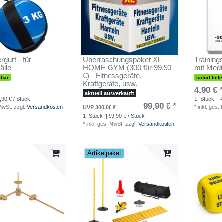
gurt - für
Überraschungspaket XL
Training
älle
HOME GYM (300 für 99,90
mit Medi
€) - Fitnessgeräte,
rbar
sofort lief
Kraftgeräte, usw.
4,90 € 
aktuell ausverkauft
,90 € / Stück
1
Stück
| 
99,90 € *
 MwSt.
zzgl.
Versandkosten
*
inkl. ges.
UVP 300,00 €
1
Stück
| 99,90 € / Stück
*
inkl. ges. MwSt.
zzgl.
Versandkosten
Artikelpaket