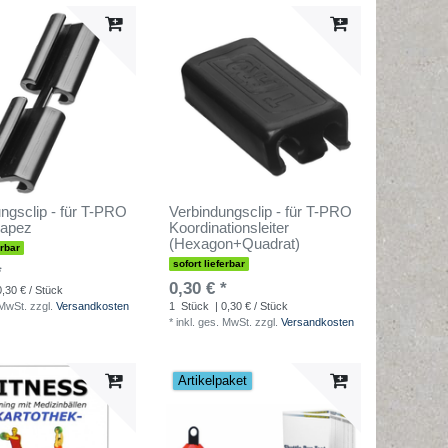
ngsclip - für T-PRO
Verbindungsclip - für T-PRO
Trapez
Koordinationsleiter
(Hexagon+Quadrat)
erbar
sofort lieferbar
*
0,30 € *
0,30 € / Stück
 MwSt.
zzgl.
Versandkosten
1
Stück
| 0,30 € / Stück
*
inkl. ges. MwSt.
zzgl.
Versandkosten
Artikelpaket