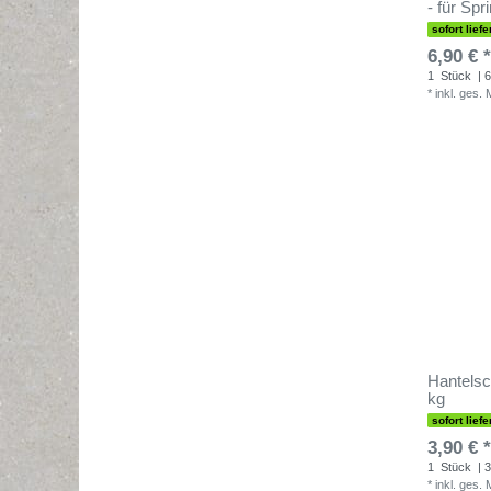
- für Spr
sofort liefe
6,90 € *
1
Stück
| 6
*
inkl. ges.
Hantelsc
kg
sofort liefe
3,90 € *
1
Stück
| 3
*
inkl. ges.