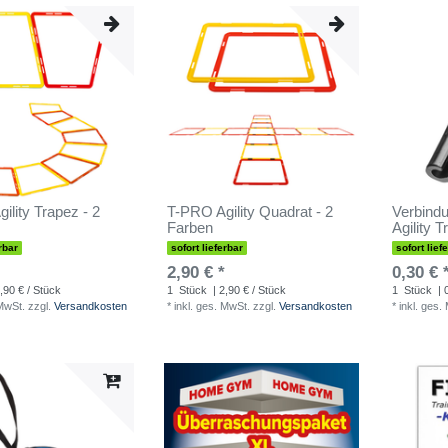
ility Trapez - 2
T-PRO Agility Quadrat - 2
Verbindu
Farben
Agility 
rbar
sofort lieferbar
sofort lief
2,90 € *
0,30 € 
,90 € / Stück
1
Stück
| 2,90 € / Stück
1
Stück
| 
 MwSt.
zzgl.
Versandkosten
*
inkl. ges. MwSt.
zzgl.
Versandkosten
*
inkl. ges.