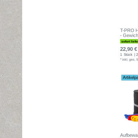
T-PRO H
- Gewich
sofort liefe
22,90 €
1
Stück
| 2
*
inkl. ges.
Artikelp
Aufbewah