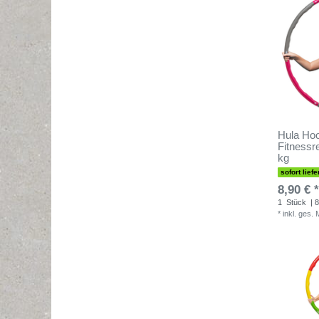
Hula Hoo
Fitnessre
kg
sofort liefe
8,90 € *
1
Stück
| 8
*
inkl. ges.