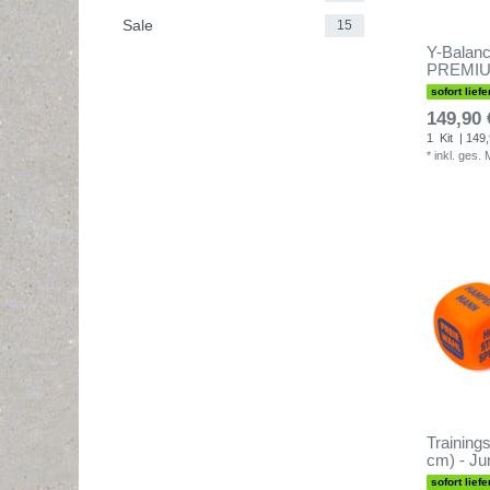
Sale
15
Y-Balanc
PREMIUM
sofort liefe
149,90 
1
Kit
| 149,
*
inkl. ges.
Training
cm) - Ju
sofort liefe