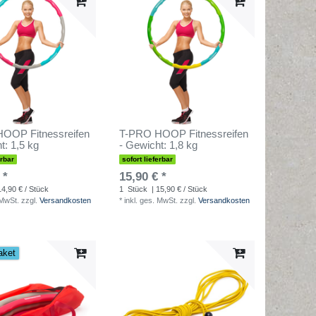
OOP Fitnessreifen
T-PRO HOOP Fitnessreifen
t: 1,5 kg
- Gewicht: 1,8 kg
erbar
sofort lieferbar
 *
15,90 € *
14,90 € / Stück
1
Stück
| 15,90 € / Stück
 MwSt.
zzgl.
Versandkosten
*
inkl. ges. MwSt.
zzgl.
Versandkosten
aket