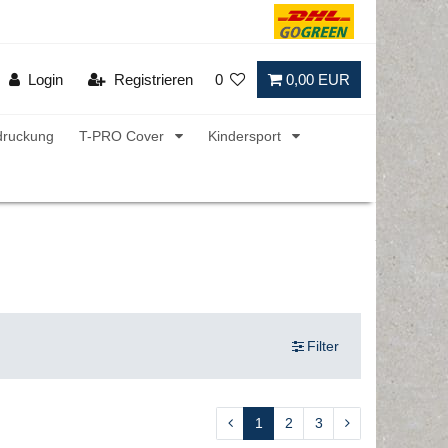
Login
Registrieren
0
0,00 EUR
druckung
T-PRO Cover
Kindersport
Filter
1
2
3