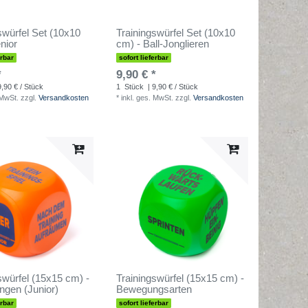
swürfel Set (10x10
Trainingswürfel Set (10x10
nior
cm) - Ball-Jonglieren
erbar
sofort lieferbar
*
9,90 € *
9,90 € / Stück
1
Stück
| 9,90 € / Stück
 MwSt.
zzgl.
Versandkosten
*
inkl. ges. MwSt.
zzgl.
Versandkosten
swürfel (15x15 cm) -
Trainingswürfel (15x15 cm) -
ngen (Junior)
Bewegungsarten
erbar
sofort lieferbar