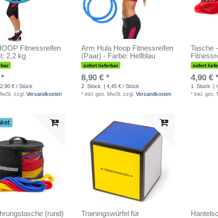
OOP Fitnessreifen
Arm Hula Hoop Fitnessreifen
Tasche -
t: 2,2 kg
(Paar) - Farbe: Hellblau
Fitnessr
rbar
sofort lieferbar
sofort lief
 *
8,90 € *
4,90 € 
2,90 € / Stück
2
Stück
| 4,45 € / Stück
1
Stück
| 
 MwSt.
zzgl.
Versandkosten
*
inkl. ges. MwSt.
zzgl.
Versandkosten
*
inkl. ges.
aket
rungstasche (rund)
Trainingswürfel für
Hantelsc