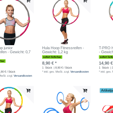
p junior
Hula Hoop Fitnessreifen -
T-PRO H
ifen - Gewicht: 0,7
Gewicht: 1,2 kg
- Gewich
sofort lieferbar
sofort lief
rbar
8,90 € *
14,90 €
1
Stück
| 8,90 € / Stück
1
Stück
| 
,90 € / Stück
*
inkl. ges. MwSt.
zzgl.
Versandkosten
*
inkl. ges.
 MwSt.
zzgl.
Versandkosten
Artikelp