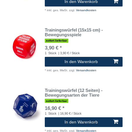
In den Warenkorb
*
inkl. ges. MwSt.
zzgl.
Versandkosten
Trainingswürfel (15x15 cm) -
Bewegungsspiele
sofort lieferbar
3,90 € *
1
Stück
| 3,90 € / Stück
In den Warenkorb
*
inkl. ges. MwSt.
zzgl.
Versandkosten
Trainingswürfel (12 Seiten) -
Bewegungsarten der Tiere
sofort lieferbar
16,90 € *
1
Stück
| 16,90 € / Stück
In den Warenkorb
*
inkl. ges. MwSt.
zzgl.
Versandkosten