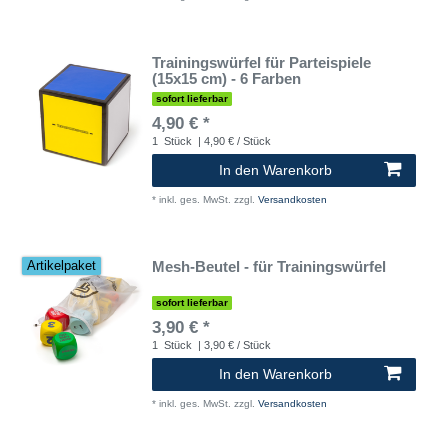
Trainingswürfel für Parteispiele
(15x15 cm) - 6 Farben
sofort lieferbar
4,90 € *
1
Stück
| 4,90 € / Stück
In den Warenkorb
*
inkl. ges. MwSt.
zzgl.
Versandkosten
Mesh-Beutel - für Trainingswürfel
Artikelpaket
sofort lieferbar
3,90 € *
1
Stück
| 3,90 € / Stück
In den Warenkorb
*
inkl. ges. MwSt.
zzgl.
Versandkosten