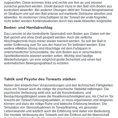
zugeworfen. Diese kommen links und rechts von ihm an und müssen
zunächst gesichert werden. Direkt danach muss er den Ball vom Boden aus
kontrolliert abwerfen. Bei anderen Übungen steht der Torwart beispielsweise
im Strafraum und soll den Ball präzise auf markierte Zielräume abrollen und
abwerfen. Im modernen Umschaltspiel ist der Torwart der erste Angreifer,
nicht selten werden Kontersituationen durch das weite Abwerfen eingeleitet.
Boden- und Handabschlag
Das Lernziel ist der kontrollierte Spannstoß vom Boden aus. Dabei soll der
Ball gezielt und ohne Drall gespielt werden. Auch die seitliche
Abschlagtechnik muss immer wieder trainiert werden. So soll der Ball in
weiter Entfernung zum Tor aus der Hand ins Tor befördert werden. Eine
weitere effektive Übung sind Abschläge mit dem Fußspann in
unterschiedlicher Schussstärke, die vom Boden aus in verschiedene
Spielfeldbereiche platziert werden sollen. Wichtig sind häufige
Wiederholungen, um eine möglichst große Sicherheit und einen fast
automatischen Bewegungsablauf zu erzielen.
Taktik und Psyche des Torwarts stärken
Neben den körperlichen Voraussetzungen und den technischen Fähigkeiten
muss ein Torwart auch die nötige die psychische Stabilität mitbringen. Die
psychische Verfassung wirkt sich auf die Konzentrations- und
Beobachtungsfähigkeit sowie die Reaktionsschnelligkeit aus. Als Chef im Tor
braucht der Torwart Führungsqualitäten, er muss organisieren und dirigieren
können und dazu die nötige Ruhe und taktische Erfahrung besitzen. Die
Simulation von Stresssituationen im Torwarttraining, ein gesunder
Lebenswandel und letztlich auch die Erfahrung sind dabei von Bedeutung.
Die mentale Verfassung des Torwarts und der Einfluss auf die Mannschaft