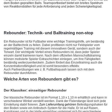
dem Boden geprallten Balls. Teamsportbedarf bietet ein breites Spektrum
von Reaktionsbällen für jede Anforderung und jeden Schwierigkeitsgrad.
Rebounder: Technik- und Balltraining non-stop
Ein Rebounder ist für Fußballer eine wichtige Trainingshilfe, um beständig
an der Balltechnik zu feilen. Dabei profitieren nicht nur Feldspieler vom
regelmäßigen Training mit diesem innovativen Gerät, sondern auch der
Torwart. Der wichtigste Vorteil eines Rebounders ist, dass jeder Spieler
einzeln damit trainieren kann. Nach dem offiziellen Mannschaftstraining
können motivierte Spieler Extraschichten einlegen, um ihre Fähigkeiten
beständig weiterzuentwickeln. Zudem fördert das Einzeltraining auch die
Konzentrationsfähigkeit und ist somit besonders effektiv.
Auch Partnerübungen wie z. B. Fußballsquash lassen sich mit dem
Rebounder durchführen.
Welche Arten von Reboundern gibt es?
Der Klassiker: einseitiger Rebounder
Der klassische Rebounder ist im Format 1,10 x 1,10 m erhältlich und kann in
verschiedene Winkel verstellt werden. Dank der Fixierstange lässt sich jede
Einstellung stabil fixieren.
Zum Lieferumfang gehören
Befestigungshaken für
den Boden sowie ein Antirutsch-System für die Halle. Er ist auf Rasen,
Kunstrasen und in der Halle einsetzbar und
eignet sich für verschiedene