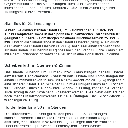
Gegner-Simulation. Das Slalomstangen-Tuch ist in 9 verschiedenen
leuchtenden Farben erhältlich, wodurch zusätzlich ein visuell-kognitiver
Trainingseffekt erzielt werden kann.
Standfuß für Slalomstangen
Nutzen Sie diesen stabilen Standfuß, um Slalomstangen auf Hart- und
Kunstrasenplätzen sowie in der Sporthalle zu verwenden. Der Standfuß ist
geeignet für unsere Slalomstangen mit einem Durchmesser von 25 und 32
mm.
Einfach die Slalomstange in den Standfuß stecken, fertig. Allein durch
das Gewicht des Standfußes von ca. 400 g, hat dieser einen stabilen Stand
auf dem Boden. Darüber hinaus gibt es noch den Standfuß Ecke. Kombiniert
mit einem Eckfahnentuch verwandelt er sich in eine signalstarke Eckfahne.
Scheibenfuß für Stangen Ø 25 mm
Das ideale Zubehör, um Hürden- bzw. Kombistangen nahezu überall
einzusetzen. Der Scheibenfuß passt zu den Hürden- und Kombistangen mit
einem Durchmesser von 25 mm. Mit einem Gewicht von ca. 1,2 kg sorgt er für
eine sicheren Stand. Den Scheibenfuß gibt es übrigens auch mit 3 Löchern
für 3 Stangen. Durch die innovative 3-Loch-Einlassung, können die Stangen
auch schräg in den Scheibenfuß gesteckt werden. Dies bietet dem Trainer
noch mehr Einsatzmöglichkeiten für neue Übungen. Der 3-Loch-Standfuß
wiegt sogar ca. 1,3 kg.
Hürdenleiter für ø 30 mm Stangen
Die Hürdenleiter kann sehr gut mit den passenden Slalomstangen
kombiniert werden. Einfach die Hürdenleitern an die Slalomstangen
anklicken, eine Hürden- bzw. Kombistange auflegen und Sie erhalten im
Handumdrehen ein preiswertes Hürdensystem in sechs verschiedenen