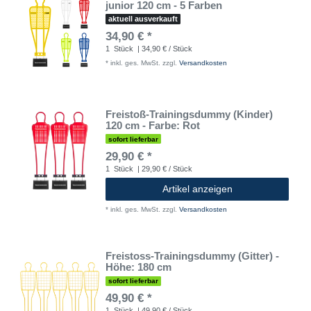
junior 120 cm - 5 Farben
aktuell ausverkauft
34,90 € *
1
Stück
| 34,90 € / Stück
*
inkl. ges. MwSt.
zzgl.
Versandkosten
Freistoß-Trainingsdummy (Kinder)
120 cm - Farbe: Rot
sofort lieferbar
29,90 € *
1
Stück
| 29,90 € / Stück
Artikel anzeigen
*
inkl. ges. MwSt.
zzgl.
Versandkosten
Freistoss-Trainingsdummy (Gitter) -
Höhe: 180 cm
sofort lieferbar
49,90 € *
1
Stück
| 49,90 € / Stück