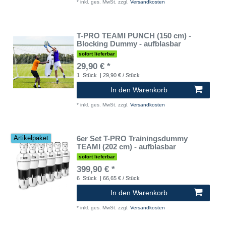
*
inkl. ges. MwSt.
zzgl.
Versandkosten
T-PRO TEAMI PUNCH (150 cm) -
Blocking Dummy - aufblasbar
sofort lieferbar
29,90 € *
1
Stück
| 29,90 € / Stück
In den Warenkorb
*
inkl. ges. MwSt.
zzgl.
Versandkosten
6er Set T-PRO Trainingsdummy
Artikelpaket
TEAMI (202 cm) - aufblasbar
sofort lieferbar
399,90 € *
6
Stück
| 66,65 € / Stück
In den Warenkorb
*
inkl. ges. MwSt.
zzgl.
Versandkosten