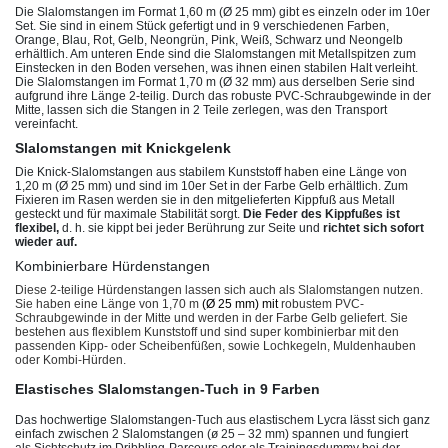
Die Slalomstangen im Format 1,60 m (Ø 25 mm) gibt es einzeln oder im 10er
Set. Sie sind in einem Stück gefertigt und in 9 verschiedenen Farben,
Orange, Blau, Rot, Gelb, Neongrün, Pink, Weiß, Schwarz und Neongelb
erhältlich. Am unteren Ende sind die Slalomstangen mit Metallspitzen zum
Einstecken in den Boden versehen, was ihnen einen stabilen Halt verleiht.
Die Slalomstangen im Format 1,70 m (Ø 32 mm) aus derselben Serie sind
aufgrund ihre Länge 2-teilig. Durch das robuste PVC-Schraubgewinde in der
Mitte, lassen sich die Stangen in 2 Teile zerlegen, was den Transport
vereinfacht.
Slalomstangen mit Knickgelenk
Die Knick-Slalomstangen aus stabilem Kunststoff haben eine Länge von
1,20 m (Ø 25 mm) und sind im 10er Set in der Farbe Gelb erhältlich. Zum
Fixieren im Rasen werden sie in den mitgelieferten Kippfuß aus Metall
gesteckt und für maximale Stabilität sorgt.
Die Feder des Kippfußes ist
flexibel,
d. h. sie kippt bei jeder Berührung zur Seite und
richtet sich sofort
wieder auf.
Kombinierbare Hürdenstangen
Diese 2-teilige Hürdenstangen lassen sich auch als Slalomstangen nutzen.
Sie haben eine Länge von 1,70 m
(Ø 25 mm) mit
robustem PVC-
Schraubgewinde in der Mitte und werden in der Farbe Gelb geliefert. Sie
bestehen aus flexiblem Kunststoff und sind super kombinierbar mit den
passenden Kipp- oder Scheibenfüßen, sowie Lochkegeln, Muldenhauben
oder Kombi-Hürden.
Elastisches Slalomstangen-Tuch in 9 Farben
Das hochwertige Slalomstangen-Tuch aus elastischem Lycra lässt sich ganz
einfach zwischen 2 Slalomstangen (ø 25 – 32 mm) spannen und fungiert
als Sichtschutz im Dribbling-Parcours oder als Trainingsdummy bei der