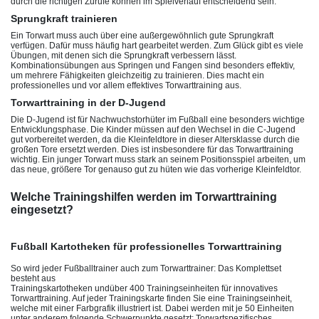
durch die richtigen Zurufe können im Spielverlauf entscheidend sein.
Sprungkraft trainieren
Ein Torwart muss auch über eine außergewöhnlich gute Sprungkraft
verfügen. Dafür muss häufig hart gearbeitet werden. Zum Glück gibt es viele
Übungen, mit denen sich die Sprungkraft verbessern lässt.
Kombinationsübungen aus Springen und Fangen sind besonders effektiv,
um mehrere Fähigkeiten gleichzeitig zu trainieren. Dies macht ein
professionelles und vor allem effektives Torwarttraining aus.
Torwarttraining in der D-Jugend
Die D-Jugend ist für Nachwuchstorhüter im Fußball eine besonders wichtige
Entwicklungsphase. Die Kinder müssen auf den Wechsel in die C-Jugend
gut vorbereitet werden, da die Kleinfeldtore in dieser Altersklasse durch die
großen Tore ersetzt werden. Dies ist insbesondere für das Torwarttraining
wichtig. Ein junger Torwart muss stark an seinem Positionsspiel arbeiten, um
das neue, größere Tor genauso gut zu hüten wie das vorherige Kleinfeldtor.
Welche Trainingshilfen werden im Torwarttraining
eingesetzt?
Fußball Kartotheken für professionelles Torwarttraining
So wird jeder Fußballtrainer auch zum Torwarttrainer: Das Komplettset
besteht aus
Trainingskartotheken und
über 400 Trainingseinheiten für innovatives
Torwarttraining. Auf jeder Trainingskarte finden Sie eine Trainingseinheit,
welche mit einer Farbgrafik illustriert ist. Dabei werden mit je 50 Einheiten
unter anderem folgende Schwerpunkte gesetzt: Torwartspezifisches