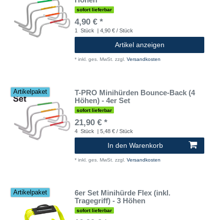
sofort lieferbar
4,90 € *
1
Stück
| 4,90 € / Stück
Artikel anzeigen
*
inkl. ges. MwSt.
zzgl.
Versandkosten
T-PRO Minihürden Bounce-Back (4
Artikelpaket
Höhen) - 4er Set
sofort lieferbar
21,90 € *
4
Stück
| 5,48 € / Stück
In den Warenkorb
*
inkl. ges. MwSt.
zzgl.
Versandkosten
6er Set Minihürde Flex (inkl.
Artikelpaket
Tragegriff) - 3 Höhen
sofort lieferbar