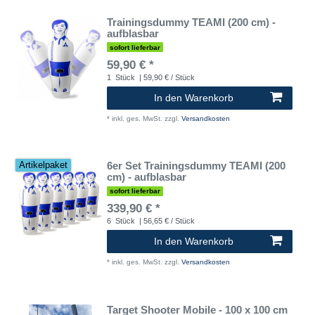
Trainingsdummy TEAMI (200 cm) -
aufblasbar
sofort lieferbar
59,90 € *
1
Stück
| 59,90 € / Stück
In den Warenkorb
*
inkl. ges. MwSt.
zzgl.
Versandkosten
6er Set Trainingsdummy TEAMI (200
Artikelpaket
cm) - aufblasbar
sofort lieferbar
339,90 € *
6
Stück
| 56,65 € / Stück
In den Warenkorb
*
inkl. ges. MwSt.
zzgl.
Versandkosten
Target Shooter Mobile - 100 x 100 cm