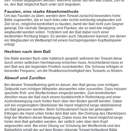
den Torwart abgegeben werden, während dieser auf den Ball zuäuft. Ziel ist
es, den Ball möglichst flach unter sich begraben.
Fausten, eine starke Abwehrmethode
Um das Fausten zu üben, werden dem Torwart zunächst besonders hohe
Bälle zugeworfen, die er nach links oder rechts einhändig wegfausten soll.
Ziel ist es, möglichst kontrolliert zu fausten, damit der Ball nicht zum Gegner
gelangt. Die nächste Steigerung sind Flanken, die so weit wie möglich
wegfaustet werden sollen. Trotzdem soll der Ball dabei noch einer
bestimmten Richtung folgen. Es werden auch Situationen trainiert, bei denen
ein Wegfausten im Wettkampf mit einem hochspringenden Kopfballspieler
erfolgt.
Hechten nach dem Ball
Die Bälle werden flach oder halbhoch gespielt, während der Torwart diese
durch einen seitlichen Hechtsprung erreichen muss. Anschließend muss er
den Ball aus der liegenden Position zurückwerfen. Die Schüsse erfolgen in
kürzester Frequenz, um die Reaktionsschnelligkeit des Torwarts zu fördern.
Abwurf und Zurollen
Bei diesem Torwarttraining geht es darum, den Ball genau zum richtigen
Zeitpunkt zum richtigen Mitspieler abzuwerfen oder zuzurollen. Dazu müssen
spezielle Roll- und Wurftechniken eingeübt werden. Zum kontrollierten
Abrollen muss der Ball nach einem Ausfallschritt in Rollrichtung und einer
Ausholbewegung nach hinten flach über den Boden gerollt werden. Dabei
soll bei vorgeneigtem Oberkörper die Hand möglichst lange stabilisierend
am Ball gelassen werden. Beim Schleuderwurf muss bei gebeugtem
Ellbogen die Hand unten hinter dem Ball sein. Bei Drehung des Oberkörpers
folgt der Wurfarm dieser Bewegung. Dabei muss die Hand möglichst lange
hinter dem Ball gehalten werden, der seitlich oder über dem Kopf
abgeworfen wird. Bei einer Übung zur Schulung der Wurftechnik und des
Ballgefühls erhält der auf dem Boden sitzende Torwart fortlaufend Bälle