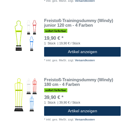
*
inkl. ges. MwSt.
zzgl.
Versandkosten
Freistoß-Trainingsdummy (Windy)
junior 120 cm - 4 Farben
sofort lieferbar
19,90 € *
1
Stück
| 19,90 € / Stück
Artikel anzeigen
*
inkl. ges. MwSt.
zzgl.
Versandkosten
Freistoß-Trainingsdummy (Windy)
180 cm - 4 Farben
sofort lieferbar
39,90 € *
1
Stück
| 39,90 € / Stück
Artikel anzeigen
*
inkl. ges. MwSt.
zzgl.
Versandkosten