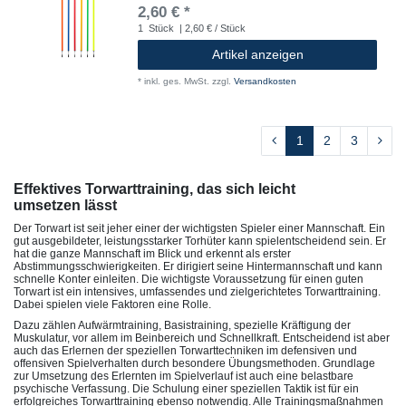
2,60 € *
1
Stück
| 2,60 € / Stück
Artikel anzeigen
*
inkl. ges. MwSt.
zzgl.
Versandkosten
1
2
3
Effektives Torwarttraining, das sich leicht
umsetzen lässt
Der Torwart ist seit jeher einer der wichtigsten Spieler einer Mannschaft. Ein
gut ausgebildeter, leistungsstarker Torhüter kann spielentscheidend sein. Er
hat die ganze Mannschaft im Blick und erkennt als erster
Abstimmungsschwierigkeiten. Er dirigiert seine Hintermannschaft und kann
schnelle Konter einleiten. Die wichtigste Voraussetzung für einen guten
Torwart ist ein intensives, umfassendes und zielgerichtetes Torwarttraining.
Dabei spielen viele Faktoren eine Rolle.
Dazu zählen Aufwärmtraining, Basistraining, spezielle Kräftigung der
Muskulatur, vor allem im Beinbereich und Schnellkraft. Entscheidend ist aber
auch das Erlernen der speziellen Torwarttechniken im defensiven und
offensiven Spielverhalten durch besondere Übungsmethoden. Grundlage
zur Umsetzung des Erlernten im Spielverlauf ist auch eine belastbare
psychische Verfassung. Die Schulung einer speziellen Taktik ist für ein
erfolgreiches Torwarttraining ebenso notwendig. Alle Trainingsmaßnahmen