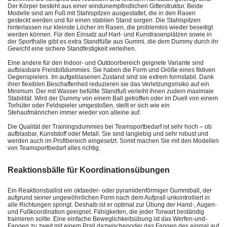
Der Körper besteht aus einer windunempfindlichen Gitterstruktur. Beide
Modelle sind am Fuß mit Stahlspitzen ausgestattet, die in den Rasen
gesteckt werden und für einen stabilen Stand sorgen. Die Stahlspitzen
hinterlassen nur kleinste Löcher im Rasen, die problemlos wieder beseitigt
werden können. Für den Einsatz auf Hart- und Kunstrasenplätzen sowie in
der Sporthalle gibt es extra Standfüße aus Gummi, die dem Dummy durch ihr
Gewicht eine sichere Standfestigkeit verleihen.
Eine andere für den Indoor- und Outdoorbereich geignete Variante sind
aufblasbare Freistoßdummies. Sie haben die Form und Größe eines fiktiven
Gegenspielers. Im aufgeblasenen Zustand sind sie extrem formstabil. Dank
ihrer flexiblen Beschaffenheit reduzieren sie das Verletzungsrisiko auf ein
Minimum. Der mit Wasser befüllte Standfuß verleiht ihnen zudem maximale
Stabilität. Wird der Dummy von einem Ball getroffen oder im Duell von einem
Torhüter oder Feldspieler umgestoßen, stellt er sich wie ein
Stehaufmännchen immer wieder von alleine auf.
Die Qualität der Trainingsdummies bei Teamsportbedarf ist sehr hoch – ob
aufblasbar, Kunststoff oder Metall. Sie sind langlebig und sehr robust und
werden auch im Profibereich eingesetzt. Somit machen Sie mit den Modellen
von Teamsportbedarf alles richtig.
Reaktionsbälle für Koordinationsübungen
Ein Reaktionsball
ist ein oktaeder- oder pyramidenförmiger Gummiball, der
aufgrund seiner ungewöhnlichen Form nach dem Aufprall unkontrolliert in
alle Richtungen springt. Deshalb ist er optimal zur Übung der Hand-, Augen-
und Fußkoordination geeignet. Fähigkeiten, die jeder Torwart beständig
trainieren sollte. Eine einfache Beweglichkeitsübung ist das Werfen-und-
Fangen zu zweit mit einem Prall dazwischen
oder das Fangen des einmal auf