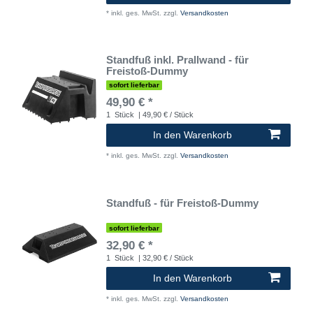
*
inkl. ges. MwSt.
zzgl.
Versandkosten
Standfuß inkl. Prallwand - für
Freistoß-Dummy
sofort lieferbar
49,90 € *
1
Stück
| 49,90 € / Stück
In den Warenkorb
*
inkl. ges. MwSt.
zzgl.
Versandkosten
Standfuß - für Freistoß-Dummy
sofort lieferbar
32,90 € *
1
Stück
| 32,90 € / Stück
In den Warenkorb
*
inkl. ges. MwSt.
zzgl.
Versandkosten