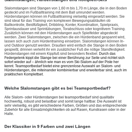
Slalomstangen sind Stangen von 1,60 m bis 1,70 m Länge, die in den Boden
gesteckt und im Fußballtraining mit dem Ball umrundet werden.
Hürdenstangen können im Fußballtraining vielseitig eingesetzt werden. Sie
sind ideal für das Training von komplexen Bewegungsabläufen ob
Ballkontrolle, Beidfüßigkeit, Dribbling, Konter, Koordination, Spielpraxis,
Sprintausdauer und Sprintübungen, Torabschluss oder kognitivem Training.
Zusätzlich können mit den Hürdenstangen auch Spielfelder abgesteckt
werden. Zwei Slalomstangen, zwischen die ein Hürdenband gespannt wird,
lassen sich auch zum Hürdentraining einsetzen. Slalomstangen können In-
und Outdoor genutzt werden. Draußen wird einfach die Stange in den Boden
gespießt, drinnen verleiht ihr ein zusätzlicher Fuß die nötige Standfestigkeit.
Hürdenstangen mit einem Kippfuß sind besonders flexibel.
Durch das
Federgelenk kippt die Stange bei einer Berührung zur Seite und richtet sich
sofort wieder auf – ähnlich wie man es vom Ski-Slalom auf der Piste her
kennt. Teamsportbedarf bietet eine grenzenlose Auswahl an Slalom- und
Hürdenstangen, die miteinander kombinierbar und erweiterbar sind, auch im
praktischen Komplettset.
Welche Slalomstangen gibt es bei Teamsportbedarf?
Alle Slalom- oder Hürdenstangen bei teamsportbedarf sind qualitativ
hochwertig, robust und belastbar und somit lange haltbar. Die Auswahl ist
sehr vielseitig, es gibt verschiedene Farben, Größen und das entsprechende
Zubehör für alle Einsatzmöglichkeiten ob auf Rasen, Kunstrasen oder in der
Halle.
Der Klassiker in 9 Farben und zwei Längen