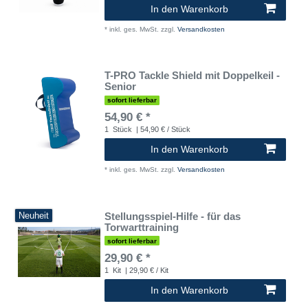
In den Warenkorb
*
inkl. ges. MwSt.
zzgl.
Versandkosten
T-PRO Tackle Shield mit Doppelkeil -
Senior
sofort lieferbar
54,90 € *
1
Stück
| 54,90 € / Stück
In den Warenkorb
*
inkl. ges. MwSt.
zzgl.
Versandkosten
Stellungsspiel-Hilfe - für das
Neuheit
Torwarttraining
sofort lieferbar
29,90 € *
1
Kit
| 29,90 € / Kit
In den Warenkorb