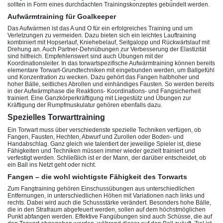
sollten in Form eines durchdachten Trainingskonzeptes gebündelt werden.
Aufwärmtraining für Goalkeeper
Das Aufwärmen ist das A und O für ein erfolgreiches Training und um
Verletzungen zu vermeiden. Dazu bieten sich ein leichtes Lauftraining
kombiniert mit Hopserlauf, Kniehebelauf, Seitgalopp und Rückwärtslauf mit
Drehung an. Auch Partner-Dehnübungen zur Verbesserung der Elastizität
sind hilfreich. Empfehlenswert sind auch Übungen mit der
Koordinationsleiter. In das torwartspezifische Aufwärmtraining können bereits
elementare Torwart-Grundtechniken mit eingebunden werden, um Ballgefühl
und Konzentration zu wecken. Dazu gehört das Fangen halbhoher und
hoher Bälle, seitliches Abrollen und einhändiges Fausten. So werden bereits
in der Aufwärmphase die Reaktions- Koordinations- und Fangsicherheit
trainiert. Eine Ganzkörperkräftigung mit Liegestütz und Übungen zur
Kräftigung der Rumpfmuskulatur gehören ebenfalls dazu.
Spezielles Torwarttraining
Ein Torwart muss über verschiedenste spezielle Techniken verfügen, ob
Fangen, Fausten, Hechten, Abwurf und Zurollen oder Boden- und
Handabschlag. Ganz gleich wie talentiert der jeweilige Spieler ist, diese
Fähigkeiten und Techniken müssen immer wieder gezielt trainiert und
verfestigt werden. Schließlich ist er der Mann, der darüber entscheidet, ob
ein Ball ins Netzt geht oder nicht.
Fangen – die wohl wichtigste Fähigkeit des Torwarts
Zum Fangtraining gehören Einschussübungen aus unterschiedlichen
Entfernungen, in unterschiedlichen Höhen mit Variationen nach links und
rechts. Dabei wird auch die Schussstärke verändert. Besonders hohe Bälle,
die in den Strafraum abgefeuert werden, sollen auf dem höchstmöglichen
Punkt abfangen werden. Effektive Fangübungen sind auch Schüsse, die auf