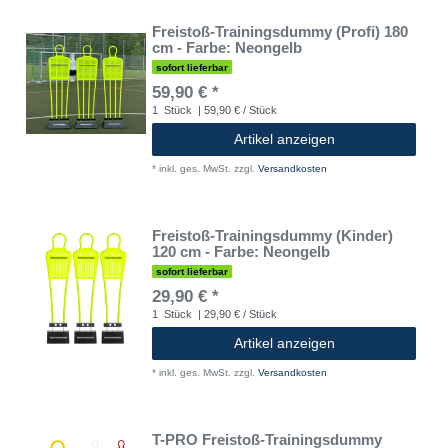
Freistoß-Trainingsdummy (Profi) 180
cm - Farbe: Neongelb
sofort lieferbar
59,90 € *
1
Stück
| 59,90 € / Stück
Artikel anzeigen
*
inkl. ges. MwSt.
zzgl.
Versandkosten
Freistoß-Trainingsdummy (Kinder)
120 cm - Farbe: Neongelb
sofort lieferbar
29,90 € *
1
Stück
| 29,90 € / Stück
Artikel anzeigen
*
inkl. ges. MwSt.
zzgl.
Versandkosten
T-PRO Freistoß-Trainingsdummy