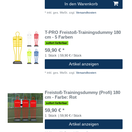
In den Warenkorb
*
inkl. ges. MwSt.
zzgl.
Versandkosten
T-PRO Freistoß-Trainingsdummy 180
cm - 5 Farben
sofort lieferbar
59,90 € *
1
Stück
| 59,90 € / Stück
Artikel anzeigen
*
inkl. ges. MwSt.
zzgl.
Versandkosten
Freistoß-Trainingsdummy (Profi) 180
cm - Farbe: Rot
sofort lieferbar
59,90 € *
1
Stück
| 59,90 € / Stück
Artikel anzeigen