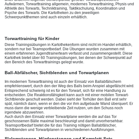
Aufwärmen, Torwarttraining allgemein, modernes Torwarttraining, Physis und
Athletik des Torwarts, Techniktraining, Taktikschulung, Koordination und
Psyche des Torwarts. Die Kartotheken zu den jeweiligen
Schwerpunktthemen sind auch einzeln erhältlich.
Torwarttraining für Kinder
Diese Trainingsübungen in Kartothekenform sind nicht im Handel erhältlich,
sondern nur bei Teamsportbedarf. Die Übungen wurden zusammen mit
einem erfahrenen Jugendtrainerteam verfasst und zusammengestellt. Diese
Kartothek bietet über 60 Trainingsübungen, bei denen der Schwerpunkt auf
den Bereich des Torwarttrainings gelegt wurde.
Ball-Abfälscher, Sichtblenden und Torwartplanen
Im modernen Torwarttraining ist auch der Einsatz von Ballabfälschern
empfehlenswert, durch den der Weg des Balls beim Anspiel abgefälscht wird
.
Entsprechend schwierig ist es für den Torwart, sich für eine Handlung zu
entscheiden. Die Reaktionsfähigkeit kann auch mit einer mobilen Torwart-
Sichtblende geschult werden. Dabei sieht der Torhüter den Ball erst sehr
spät, nämlich dann, wenn er den die vor ihm aufgebaute Wand überquert. Er
muss dann die wenige verbleibende Zeit nutzen, um den Schuss noch
irgendwie abzuwehren.
Auch durch den Einsatz einer Torwartplane werden die auf das Tor
geschossenen Bälle maximal beschleunigt und damit unvorhersehbar.
Teamsportbedarf bietet die für das Training nötigen Ballabfälscher,
Sichtblenden und Torwartplanen in verschiedenen Ausführungen.
Slalomstangen, Hürdenstangen und Komplett-Sets