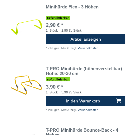
Minihürde Flex - 3 Höhen
sofort lieferbar
2,90 € *
1
Stück
| 2,90 € / Stück
Artikel anzeigen
*
inkl. ges. MwSt.
zzgl.
Versandkosten
T-PRO Minihürde (höhenverstellbar) -
Höhe: 20-30 cm
sofort lieferbar
3,90 € *
1
Stück
| 3,90 € / Stück
In den Warenkorb
*
inkl. ges. MwSt.
zzgl.
Versandkosten
T-PRO Minihürde Bounce-Back - 4
Höhen