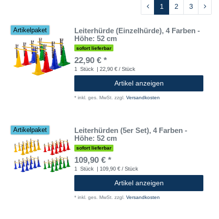
1
2
3
Leiterhürde (Einzelhürde), 4 Farben -
Artikelpaket
Höhe: 52 cm
sofort lieferbar
22,90 € *
1
Stück
| 22,90 € / Stück
Artikel anzeigen
*
inkl. ges. MwSt.
zzgl.
Versandkosten
Leiterhürden (5er Set), 4 Farben -
Artikelpaket
Höhe: 52 cm
sofort lieferbar
109,90 € *
1
Stück
| 109,90 € / Stück
Artikel anzeigen
*
inkl. ges. MwSt.
zzgl.
Versandkosten