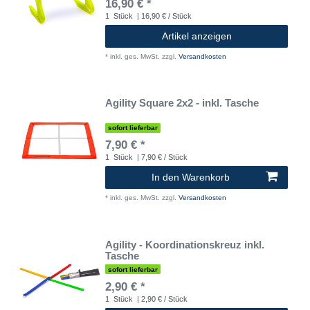
16,90 € *
1
Stück
| 16,90 € / Stück
Artikel anzeigen
*
inkl. ges. MwSt.
zzgl.
Versandkosten
Agility Square 2x2 - inkl. Tasche
sofort lieferbar
7,90 € *
1
Stück
| 7,90 € / Stück
In den Warenkorb
*
inkl. ges. MwSt.
zzgl.
Versandkosten
Agility - Koordinationskreuz inkl.
Tasche
sofort lieferbar
2,90 € *
1
Stück
| 2,90 € / Stück