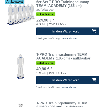
6er Set T-PRO Trainingsdummy
Artikelpaket
TEAMI ACADEMY (185 cm) -
aufblasbar
sofort lieferbar
224,90 € *
6
Stück
| 37,48 € / Stück
In den Warenkorb
*
inkl. ges. MwSt.
zzgl.
Versandkosten
T-PRO Trainingsdummy TEAMI
ACADEMY (185 cm) - aufblasbar
sofort lieferbar
49,90 € *
1
Stück
| 49,90 € / Stück
In den Warenkorb
*
inkl. ges. MwSt.
zzgl.
Versandkosten
T-PRO Trainingsdummy TEAMI
SUMO (200 cm) - aufblasbar