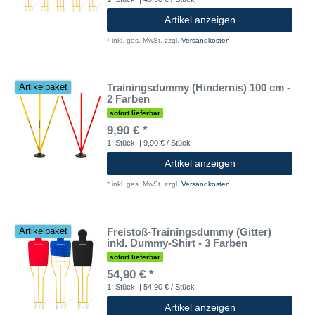
Artikel anzeigen
*
inkl. ges. MwSt.
zzgl.
Versandkosten
Trainingsdummy (Hindernis) 100 cm -
Artikelpaket
2 Farben
sofort lieferbar
9,90 € *
1
Stück
| 9,90 € / Stück
Artikel anzeigen
*
inkl. ges. MwSt.
zzgl.
Versandkosten
Freistoß-Trainingsdummy (Gitter)
Artikelpaket
inkl. Dummy-Shirt - 3 Farben
sofort lieferbar
54,90 € *
1
Stück
| 54,90 € / Stück
Artikel anzeigen