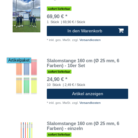
sofort lieferbar
69,90 € *
1
Stück
| 69,90 € / Stück
In den Warenkorb
*
inkl. ges. MwSt.
zzgl.
Versandkosten
Slalomstange 160 cm (Ø 25 mm, 6
Artikelpaket
Farben) - 10er Set
sofort lieferbar
24,90 € *
10
Stück
| 2,49 € / Stück
Artikel anzeigen
*
inkl. ges. MwSt.
zzgl.
Versandkosten
Slalomstange 160 cm (Ø 25 mm, 6
Farben) - einzeln
sofort lieferbar