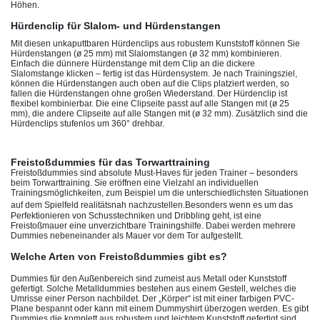
Höhen.
Hürdenclip für Slalom- und Hürdenstangen
Mit diesen unkaputtbaren Hürdenclips aus robustem Kunststoff können Sie
Hürdenstangen (ø 25 mm) mit Slalomstangen (ø 32 mm) kombinieren.
Einfach die dünnere Hürdenstange mit dem Clip an die dickere
Slalomstange klicken – fertig ist das Hürdensystem. Je nach Trainingsziel,
können die Hürdenstangen auch oben auf die Clips platziert werden, so
fallen die Hürdenstangen ohne großen Wiederstand. Der Hürdenclip ist
flexibel kombinierbar. Die eine Clipseite passt auf alle Stangen mit (ø 25
mm), die andere Clipseite auf alle Stangen mit (ø 32 mm). Zusätzlich sind die
Hürdenclips stufenlos um 360° drehbar.
Freistoßdummies für das Torwarttraining
Freistoßdummies sind absolute Must-Haves für jeden Trainer – besonders
beim Torwarttraining. Sie eröffnen eine Vielzahl an individuellen
Trainingsmöglichkeiten, zum Beispiel um die unterschiedlichsten Situationen
auf dem Spielfeld realitätsnah nachzustellen.
Besonders wenn es um
das
Perfektionieren von Schusstechniken und Dribbling geht, ist
eine
Freistoßmauer
eine unverzichtbare Trainingshilfe.
Dabei werden mehrere
Dummies nebeneinander als Mauer vor dem Tor aufgestellt.
Welche Arten von Freistoßdummies gibt es?
Dummies für den Außenbereich sind zumeist aus Metall oder Kunststoff
gefertigt. Solche Metalldummies bestehen aus einem Gestell, welches die
Umrisse einer Person nachbildet. Der „Körper“ ist mit einer farbigen PVC-
Plane bespannt oder kann mit einem Dummyshirt überzogen werden. Es gibt
Dummies die komplett aus robustem und leichtem Kunststoff gefertigt sind.