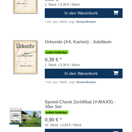
1
Stück
| 0,30 € / Stück
In den Warenkorb
*
inkl. ges. MwSt.
zzgl.
Versandkosten
Urkunde (A4, Karton) - Jubiläum
sofort lieferbar
0,30 € *
1
Stück
| 0,30 € / Stück
In den Warenkorb
*
inkl. ges. MwSt.
zzgl.
Versandkosten
Speed-Check Zertifikat (V-MAXX) -
10er Set
sofort lieferbar
0,90 € *
10
Stück
| 0,09 € / Stück