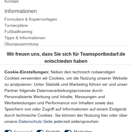
Kontakt
Informationen
Formulare & Kopiervorlagen
Turnierpläne
Fußballtraining
Tipps & Informationen
Übungssammlung
Unternehmen
Jobs
Partnerprogramm
Cookie-Einstellungen:
Neben den technisch notwendigen
Widerrufsrecht
Cookies verwenden wir Cookies, um die Nutzung unserer Website
zu analysieren. Unter Statistik und Marketing führen wir und unser
Bestellung widerrufen
Partner folgende Datenverarbeitungsprozesse durch:
Datenschutzerklärung
Personalisierte Werbung und Inhalte, Messungen und
AGB
Werbeleistungen und Performance von Inhalten sowie das
Impressum
Speichern von oder Zugriff auf Informationen auf einem Endgerät
durch technische Cookies. Sie können der Nutzung hier oder über
Newsletter
unsere
Datenschutz-Seite
jederzeit widersprechen.
Gerne halten wir Sie auf dem Laufenden, hier geht es zur:
Essenziell
Statistik
Marketing