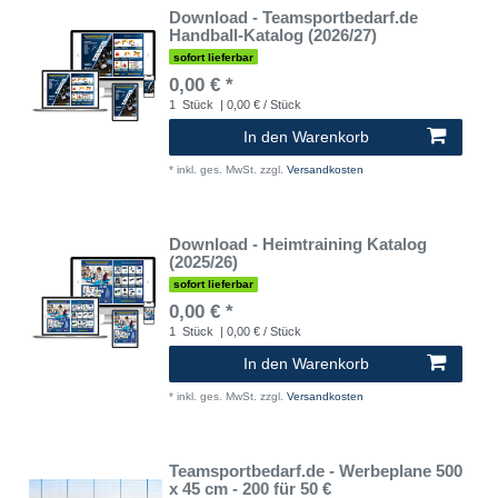
Download - Teamsportbedarf.de
Handball-Katalog (2026/27)
sofort lieferbar
0,00 € *
1
Stück
| 0,00 € / Stück
In den Warenkorb
*
inkl. ges. MwSt.
zzgl.
Versandkosten
Download - Heimtraining Katalog
(2025/26)
sofort lieferbar
0,00 € *
1
Stück
| 0,00 € / Stück
In den Warenkorb
*
inkl. ges. MwSt.
zzgl.
Versandkosten
Teamsportbedarf.de - Werbeplane 500
x 45 cm - 200 für 50 €