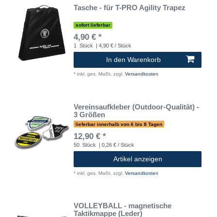
Tasche - für T-PRO Agility Trapez
sofort lieferbar
4,90 € *
1
Stück
| 4,90 € / Stück
In den Warenkorb
*
inkl. ges. MwSt.
zzgl.
Versandkosten
Vereinsaufkleber (Outdoor-Qualität) -
3 Größen
lieferbar innerhalb von 6 bis 8 Tagen
12,90 € *
50
Stück
| 0,26 € / Stück
Artikel anzeigen
*
inkl. ges. MwSt.
zzgl.
Versandkosten
VOLLEYBALL - magnetische
Taktikmappe (Leder)