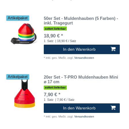
50er Set - Muldenhauben (5 Farben) -
Artikelpaket
inkl. Tragegurt
sofort lieferbar
18,90 € *
1
Satz
| 18,90 € / Satz
In den Warenkorb
*
inkl. ges. MwSt.
zzgl.
Versandkosten
20er Set - T-PRO Muldenhauben Mini
Artikelpaket
ø 17 cm
sofort lieferbar
7,90 € *
1
Satz
| 7,90 € / Satz
In den Warenkorb
*
inkl. ges. MwSt.
zzgl.
Versandkosten