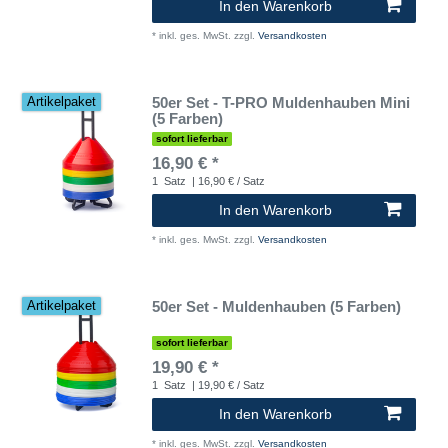
In den Warenkorb
*
inkl. ges. MwSt.
zzgl.
Versandkosten
50er Set - T-PRO Muldenhauben Mini
Artikelpaket
(5 Farben)
sofort lieferbar
16,90 € *
1
Satz
| 16,90 € / Satz
In den Warenkorb
*
inkl. ges. MwSt.
zzgl.
Versandkosten
50er Set - Muldenhauben (5 Farben)
Artikelpaket
sofort lieferbar
19,90 € *
1
Satz
| 19,90 € / Satz
In den Warenkorb
*
inkl. ges. MwSt.
zzgl.
Versandkosten