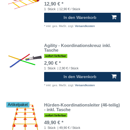
12,90 € *
1
Stück
| 12,90 € / Stück
In den Warenkorb
*
inkl. ges. MwSt.
zzgl.
Versandkosten
Agility - Koordinationskreuz inkl.
Tasche
sofort lieferbar
2,90 € *
1
Stück
| 2,90 € / Stück
In den Warenkorb
*
inkl. ges. MwSt.
zzgl.
Versandkosten
Hürden-Koordinationsleiter (46-teilig)
Artikelpaket
- inkl. Tasche
sofort lieferbar
49,90 € *
1
Stück
| 49,90 € / Stück