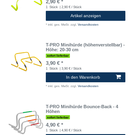
2,90 € *
1
Stück
| 2,90 € / Stück
Artikel anzeigen
*
inkl. ges. MwSt.
zzgl.
Versandkosten
T-PRO Minihürde (höhenverstellbar) -
Höhe: 20-30 cm
sofort lieferbar
3,90 € *
1
Stück
| 3,90 € / Stück
In den Warenkorb
*
inkl. ges. MwSt.
zzgl.
Versandkosten
T-PRO Minihürde Bounce-Back - 4
Höhen
sofort lieferbar
4,90 € *
1
Stück
| 4,90 € / Stück