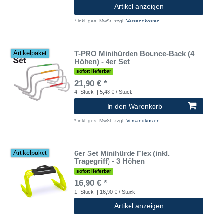
Artikel anzeigen
*
inkl. ges. MwSt.
zzgl.
Versandkosten
T-PRO Minihürden Bounce-Back (4
Artikelpaket
Höhen) - 4er Set
sofort lieferbar
21,90 € *
4
Stück
| 5,48 € / Stück
In den Warenkorb
*
inkl. ges. MwSt.
zzgl.
Versandkosten
6er Set Minihürde Flex (inkl.
Artikelpaket
Tragegriff) - 3 Höhen
sofort lieferbar
16,90 € *
1
Stück
| 16,90 € / Stück
Artikel anzeigen