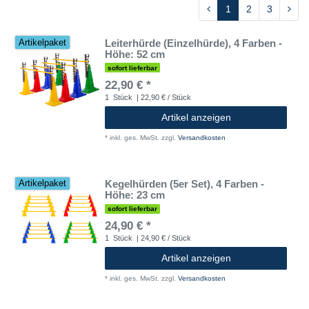
1
2
3
Leiterhürde (Einzelhürde), 4 Farben -
Artikelpaket
Höhe: 52 cm
sofort lieferbar
22,90 € *
1
Stück
| 22,90 € / Stück
Artikel anzeigen
*
inkl. ges. MwSt.
zzgl.
Versandkosten
Kegelhürden (5er Set), 4 Farben -
Artikelpaket
Höhe: 23 cm
sofort lieferbar
24,90 € *
1
Stück
| 24,90 € / Stück
Artikel anzeigen
*
inkl. ges. MwSt.
zzgl.
Versandkosten