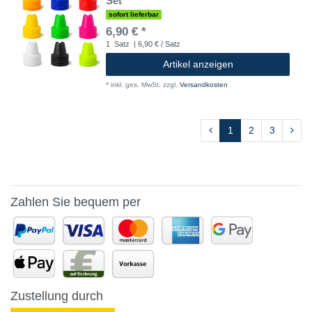
Set
sofort lieferbar
6,90 € *
1
Satz
| 6,90 € / Satz
Artikel anzeigen
*
inkl. ges. MwSt.
zzgl.
Versandkosten
1
2
3
Zahlen Sie bequem per
Zustellung durch