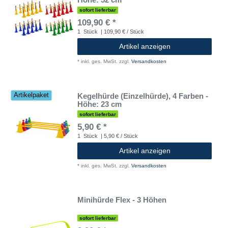
sofort lieferbar
109,90 € *
1
Stück
| 109,90 € / Stück
Artikel anzeigen
*
inkl. ges. MwSt.
zzgl.
Versandkosten
Kegelhürde (Einzelhürde), 4 Farben -
Artikelpaket
Höhe: 23 cm
sofort lieferbar
5,90 € *
1
Stück
| 5,90 € / Stück
Artikel anzeigen
*
inkl. ges. MwSt.
zzgl.
Versandkosten
Minihürde Flex - 3 Höhen
sofort lieferbar