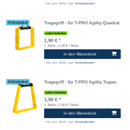
*
inkl. ges. MwSt.
zzgl.
Versandkosten
Tragegriff - für T-PRO Agility Quadrat
Artikelpaket
sofort lieferbar
1,90 € *
1
Stück
| 1,90 € / Stück
In den Warenkorb
*
inkl. ges. MwSt.
zzgl.
Versandkosten
Tragegriff - für T-PRO Agility Trapez
Artikelpaket
sofort lieferbar
1,90 € *
1
Stück
| 1,90 € / Stück
In den Warenkorb
*
inkl. ges. MwSt.
zzgl.
Versandkosten