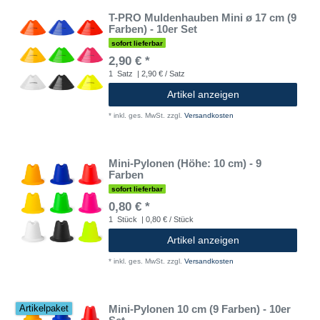
T-PRO Muldenhauben Mini ø 17 cm (9
Farben) - 10er Set
sofort lieferbar
2,90 € *
1
Satz
| 2,90 € / Satz
Artikel anzeigen
*
inkl. ges. MwSt.
zzgl.
Versandkosten
Mini-Pylonen (Höhe: 10 cm) - 9
Farben
sofort lieferbar
0,80 € *
1
Stück
| 0,80 € / Stück
Artikel anzeigen
*
inkl. ges. MwSt.
zzgl.
Versandkosten
Mini-Pylonen 10 cm (9 Farben) - 10er
Artikelpaket