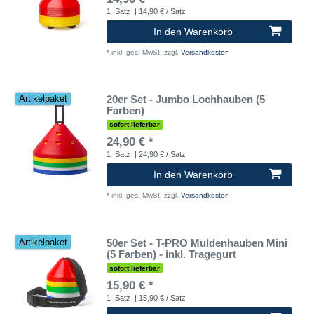
1
Satz
| 14,90 € / Satz
In den Warenkorb
*
inkl. ges. MwSt.
zzgl.
Versandkosten
20er Set - Jumbo Lochhauben (5
Artikelpaket
Farben)
sofort lieferbar
24,90 € *
1
Satz
| 24,90 € / Satz
In den Warenkorb
*
inkl. ges. MwSt.
zzgl.
Versandkosten
50er Set - T-PRO Muldenhauben Mini
Artikelpaket
(5 Farben) - inkl. Tragegurt
sofort lieferbar
15,90 € *
1
Satz
| 15,90 € / Satz