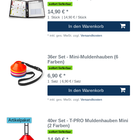
sofort lieferbar
14,90 € *
1
Stück
| 14,90 € / Stück
In den Warenkorb
*
inkl. ges. MwSt.
zzgl.
Versandkosten
36er Set - Mini-Muldenhauben (6
Farben)
sofort lieferbar
6,90 € *
1
Satz
| 6,90 € / Satz
In den Warenkorb
*
inkl. ges. MwSt.
zzgl.
Versandkosten
40er Set - T-PRO Muldenhauben Mini
Artikelpaket
(2 Farben)
sofort lieferbar
14,90 € *