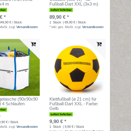
x4 m
Fußball-Dart XXL (3x3 m)
erbar
sofort lieferbar
€ *
89,90 € *
849,90 € / Stück
1
Stück
| 89,90 € / Stück
 MwSt.
zzgl.
Versandkosten
*
inkl. ges. MwSt.
zzgl.
Versandkosten
getasche (90x90x90
Klettfußball (ø 21 cm) für
t 4 Schlaufen
Fußball-Dart XXL - Farbe:
Gelb
erbar
sofort lieferbar
*
9,90 € *
9,90 € / Stück
 MwSt.
zzgl.
Versandkosten
1
Stück
| 9,90 € / Stück