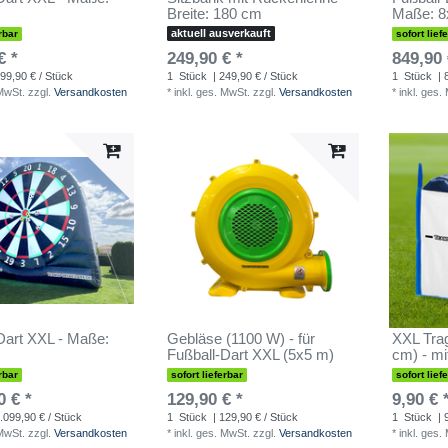
Breite: 180 cm
Maße: 8
aktuell ausverkauft
rbar
sofort lief
€ *
249,90 € *
849,90 
99,90 € / Stück
1
Stück
| 249,90 € / Stück
1
Stück
| 
 MwSt.
zzgl.
Versandkosten
*
inkl. ges. MwSt.
zzgl.
Versandkosten
*
inkl. ges.
Dart XXL - Maße:
Gebläse (1100 W) - für
XXL Tra
Fußball-Dart XXL (5x5 m)
cm) - mi
rbar
sofort lieferbar
sofort lief
0 € *
129,90 € *
9,90 € 
.099,90 € / Stück
1
Stück
| 129,90 € / Stück
1
Stück
| 
 MwSt.
zzgl.
Versandkosten
*
inkl. ges. MwSt.
zzgl.
Versandkosten
*
inkl. ges.