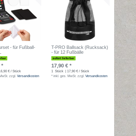
rset - für Fußball-
T-PRO Ballsack (Rucksack)
L
- für 12 Fußbälle
erbar
sofort lieferbar
 *
17,90 € *
16,90 € / Stück
1
Stück
| 17,90 € / Stück
 MwSt.
zzgl.
Versandkosten
*
inkl. ges. MwSt.
zzgl.
Versandkosten