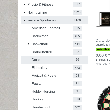
Physio & Fitness
817
Heimtraining
1125
weitere Sportarten
8160
American Football
815
Badminton
465
Darts.de 
Basketball
544
Spielvar
sofort liefe
Brainkinetik®
22
0,00 € *
Darts
26
1
Stück
| 0
*
inkl. ges.
Eishockey
623
Freizeit & Feste
68
Futsal
21
Hobby Horsing
9
Hockey
813
Hundesport
402