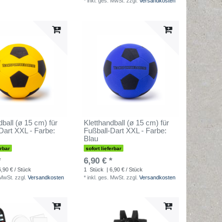
*
inkl. ges. MwSt.
zzgl.
Versandkosten
dball (ø 15 cm) für
Kletthandball (ø 15 cm) für
Dart XXL - Farbe:
Fußball-Dart XXL - Farbe:
Blau
erbar
sofort lieferbar
*
6,90 € *
6,90 € / Stück
1
Stück
| 6,90 € / Stück
 MwSt.
zzgl.
Versandkosten
*
inkl. ges. MwSt.
zzgl.
Versandkosten