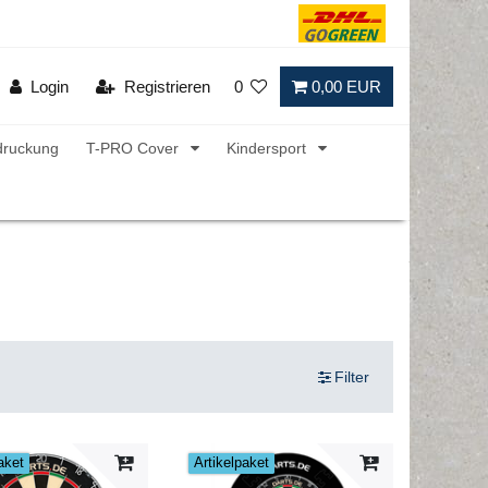
Login
Registrieren
0
0,00 EUR
druckung
T-PRO Cover
Kindersport
Filter
aket
Artikelpaket