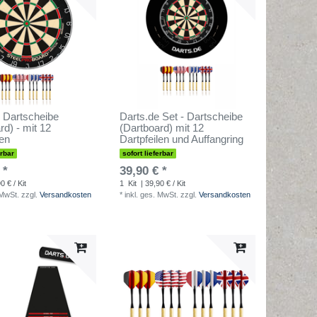
 Dartscheibe
Darts.de Set - Dartscheibe
rd) - mit 12
(Dartboard) mit 12
len
Dartpfeilen und Auffangring
erbar
sofort lieferbar
 *
39,90 € *
0 € / Kit
1
Kit
| 39,90 € / Kit
 MwSt.
zzgl.
Versandkosten
*
inkl. ges. MwSt.
zzgl.
Versandkosten