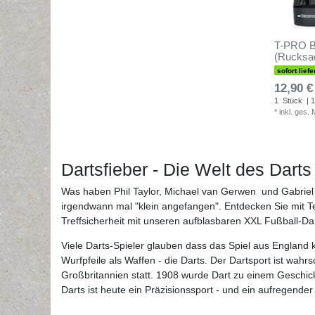
T-PRO Ba
(Rucksac
sofort liefe
12,90 €
1
Stück
| 1
*
inkl. ges.
Dartsfieber - Die Welt des Darts
Was haben Phil Taylor, Michael van Gerwen und Gabriel
irgendwann mal "klein angefangen". Entdecken Sie mit T
Treffsicherheit mit unseren aufblasbaren XXL Fußball-Da
Viele Darts-Spieler glauben dass das Spiel aus Englan
Wurfpfeile als Waffen - die Darts. Der Dartsport ist wa
Großbritannien statt. 1908 wurde Dart zu einem Geschickl
Darts ist heute ein Präzisionssport - und ein aufregende