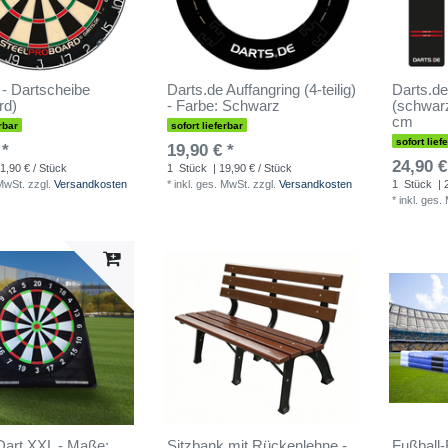
 - Dartscheibe
Darts.de Auffangring (4-teilig)
Darts.de
rd)
- Farbe: Schwarz
(schwar
cm
rbar
sofort lieferbar
sofort lief
 *
19,90 € *
24,90 €
1,90 € / Stück
1
Stück
| 19,90 € / Stück
 MwSt.
zzgl.
Versandkosten
*
inkl. ges. MwSt.
zzgl.
Versandkosten
1
Stück
| 
*
inkl. ges.
Dart XXL - Maße:
Sitzbank mit Rückenlehne -
Fußball-