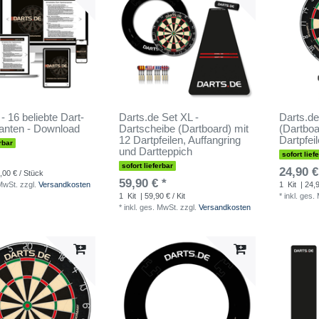
- 16 beliebte Dart-
Darts.de Set XL -
Darts.de
ianten - Download
Dartscheibe (Dartboard) mit
(Dartboa
12 Dartpfeilen, Auffangring
Dartpfei
rbar
und Dartteppich
sofort lief
sofort lieferbar
24,90 €
,00 € / Stück
59,90 € *
 MwSt.
zzgl.
Versandkosten
1
Kit
| 24,9
1
Kit
| 59,90 € / Kit
*
inkl. ges.
*
inkl. ges. MwSt.
zzgl.
Versandkosten