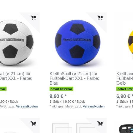
all (ø 21 cm) für
Klettfußball (ø 21 cm) für
Kletthan
Dart XXL - Farbe:
Fußball-Dart XXL - Farbe:
Fußball-
Blau
Gelb
rbar
sofort lieferbar
sofort lief
9,90 € *
6,90 € 
,90 € / Stück
1
Stück
| 9,90 € / Stück
1
Stück
| 
 MwSt.
zzgl.
Versandkosten
*
inkl. ges. MwSt.
zzgl.
Versandkosten
*
inkl. ges.