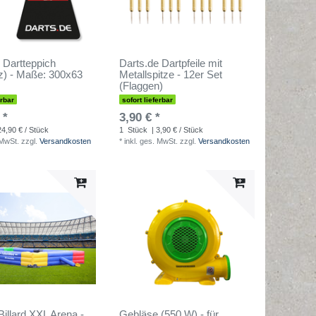
 Dartteppich
Darts.de Dartpfeile mit
z) - Maße: 300x63
Metallspitze - 12er Set
(Flaggen)
erbar
sofort lieferbar
 *
3,90 € *
24,90 € / Stück
1
Stück
| 3,90 € / Stück
 MwSt.
zzgl.
Versandkosten
*
inkl. ges. MwSt.
zzgl.
Versandkosten
Billard XXL Arena -
Gebläse (550 W) - für