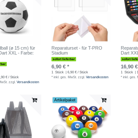
ball (ø 15 cm) für
Reparaturset - für T-PRO
Reparatu
Dart XXL - Farbe:
Stadium
Dart XX
sofort lieferbar
sofort lief
rbar
6,90 € *
16,90 €
1
Stück
| 6,90 € / Stück
1
Stück
| 
,90 € / Stück
*
inkl. ges. MwSt.
zzgl.
Versandkosten
*
inkl. ges.
 MwSt.
zzgl.
Versandkosten
Artikelpaket