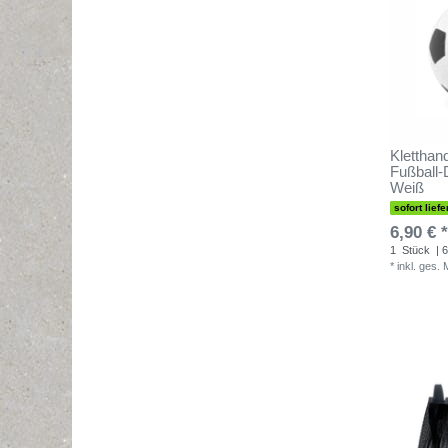
Kletthand
Fußball-
Weiß
sofort liefe
6,90 € *
1
Stück
| 6
*
inkl. ges.