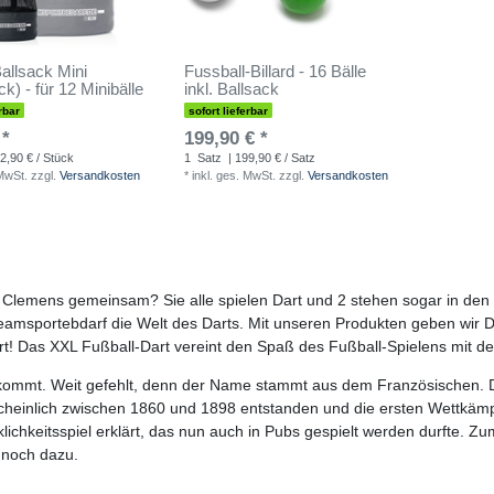
llsack Mini
Fussball-Billard - 16 Bälle
k) - für 12 Minibälle
inkl. Ballsack
rbar
sofort lieferbar
 *
199,90 € *
2,90 € / Stück
1
Satz
| 199,90 € / Satz
 MwSt.
zzgl.
Versandkosten
*
inkl. ges. MwSt.
zzgl.
Versandkosten
 Clemens gemeinsam? Sie alle spielen Dart und 2 stehen sogar in den
eamsportebdarf die Welt des Darts. Mit unseren Produkten geben wir Da
rt! Das XXL Fußball-Dart vereint den Spaß des Fußball-Spielens mit de
d kommt. Weit gefehlt, denn der Name stammt aus dem Französischen. 
hrscheinlich zwischen 1860 und 1898 entstanden und die ersten Wettkäm
ichkeitsspiel erklärt, das nun auch in Pubs gespielt werden durfte. Zu
r noch dazu.