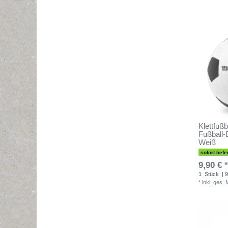
Klettfußb
Fußball-
Weiß
sofort liefe
9,90 € *
1
Stück
| 9
*
inkl. ges.