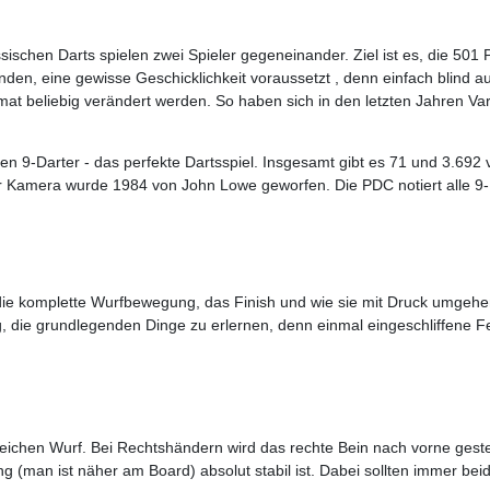
ischen Darts spielen zwei Spieler gegeneinander. Ziel ist es, die 501 P
anden, eine gewisse Geschicklichkeit voraussetzt , denn einfach blind a
t beliebig verändert werden. So haben sich in den letzten Jahren Var
den 9-Darter - das perfekte Dartsspiel. Insgesamt gibt es 71 und 3.692
er Kamera wurde 1984 von John Lowe geworfen. Die PDC notiert alle 9
 die komplette Wurfbewegung, das Finish und wie sie mit Druck umgehe
, die grundlegenden Dinge zu erlernen, denn einmal eingeschliffene Feh
greichen Wurf. Bei Rechtshändern wird das rechte Bein nach vorne gest
gung (man ist näher am Board) absolut stabil ist. Dabei sollten immer b