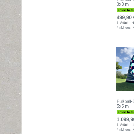
3x3 m
sofort liefe
499,90 
1
Stück
| 4
*
inkl. ges.
Fußball-
5x5 m
sofort liefe
1.099,9
1
Stück
| 1
*
inkl. ges.