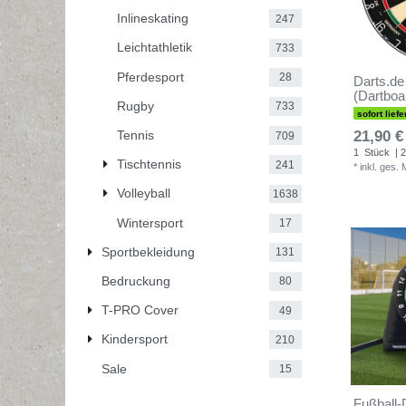
Inlineskating
247
Leichtathletik
733
Pferdesport
28
Darts.de
(Dartboa
Rugby
733
sofort liefe
21,90 €
Tennis
709
1
Stück
| 2
Tischtennis
241
*
inkl. ges.
Volleyball
1638
Wintersport
17
Sportbekleidung
131
Bedruckung
80
T-PRO Cover
49
Kindersport
210
Sale
15
Fußball-