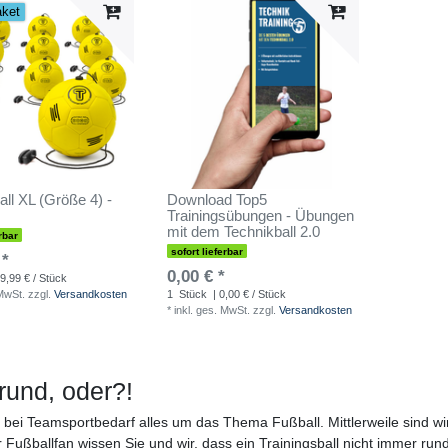
aket
all XL (Größe 4) -
Download Top5
Trainingsübungen - Übungen
mit dem Technikball 2.0
rbar
sofort lieferbar
 *
0,00 € *
 9,99 € / Stück
 MwSt.
zzgl.
Versandkosten
1
Stück
| 0,00 € / Stück
*
inkl. ges. MwSt.
zzgl.
Versandkosten
 rund, oder?!
ch bei Teamsportbedarf alles um das Thema Fußball. Mittlerweile sind w
ter Fußballfan wissen Sie und wir, dass ein Trainingsball nicht immer 