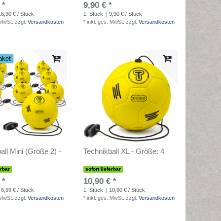
 *
9,90 € *
16,90 € / Stück
1
Stück
| 9,90 € / Stück
 MwSt.
zzgl.
Versandkosten
*
inkl. ges. MwSt.
zzgl.
Versandkosten
aket
all Mini (Größe 2) -
Technikball XL - Größe: 4
erbar
sofort lieferbar
 *
10,90 € *
 6,99 € / Stück
1
Stück
| 10,90 € / Stück
 MwSt.
zzgl.
Versandkosten
*
inkl. ges. MwSt.
zzgl.
Versandkosten