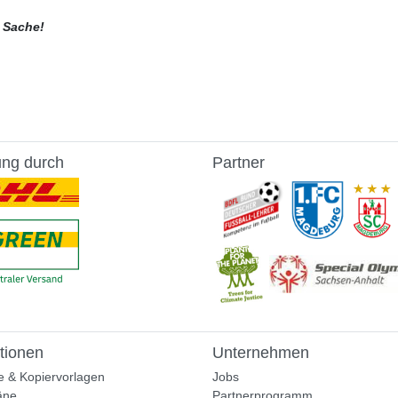
e Sache!
ung durch
Partner
tionen
Unternehmen
e & Kopiervorlagen
Jobs
äne
Partnerprogramm