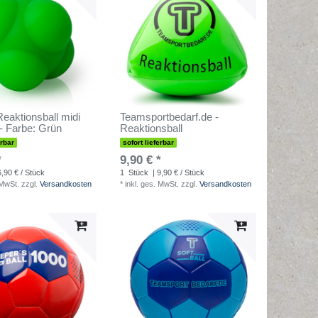
eaktionsball midi
Teamsportbedarf.de -
- Farbe: Grün
Reaktionsball
erbar
sofort lieferbar
*
9,90 € *
6,90 € / Stück
1
Stück
| 9,90 € / Stück
 MwSt.
zzgl.
Versandkosten
*
inkl. ges. MwSt.
zzgl.
Versandkosten