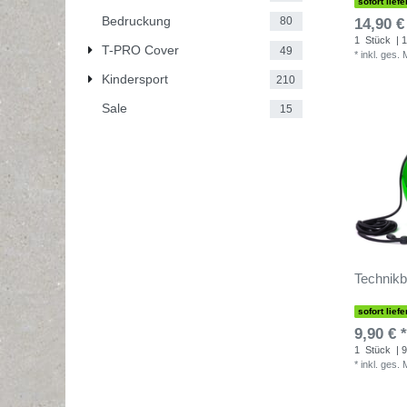
sofort liefe
Bedruckung
80
14,90 €
1
Stück
| 1
T-PRO Cover
49
*
inkl. ges.
Kindersport
210
Sale
15
Technikba
sofort liefe
9,90 € *
1
Stück
| 9
*
inkl. ges.