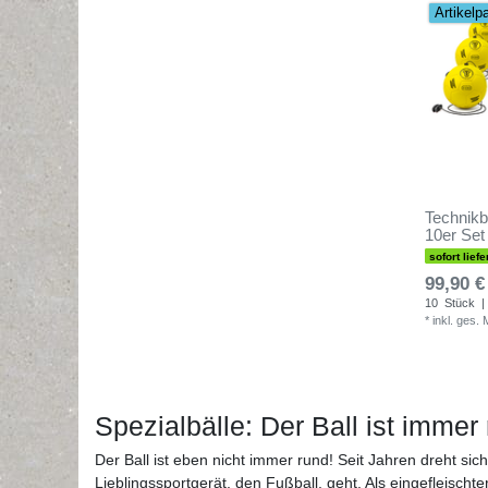
Artikelp
Technikb
10er Set
sofort liefe
99,90 €
10
Stück
|
*
inkl. ges.
Spezialbälle: Der Ball ist immer
Der Ball ist eben nicht immer rund! Seit Jahren dreht si
Lieblingssportgerät, den Fußball, geht. Als eingefleisch