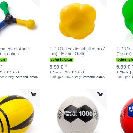
atcher - Auge-
T-PRO Reaktionsball mini (7
T-PRO R
rdination
cm) - Farbe: Gelb
(10 cm) 
rbar
sofort lieferbar
sofort lief
 *
3,90 € *
6,90 € 
2,90 € / Stück
1
Stück
| 3,90 € / Stück
1
Stück
| 
 MwSt.
zzgl.
Versandkosten
*
inkl. ges. MwSt.
zzgl.
Versandkosten
*
inkl. ges.