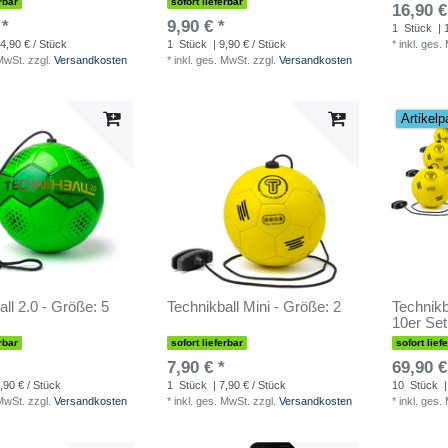
rbar
sofort lieferbar
16,90 €
 *
9,90 € *
1
Stück
| 
4,90 € / Stück
1
Stück
| 9,90 € / Stück
*
inkl. ges.
 MwSt.
zzgl.
Versandkosten
*
inkl. ges. MwSt.
zzgl.
Versandkosten
Artikelp
ll 2.0 - Größe: 5
Technikball Mini - Größe: 2
Technikb
10er Set
rbar
sofort lieferbar
sofort lief
7,90 € *
69,90 €
,90 € / Stück
1
Stück
| 7,90 € / Stück
10
Stück
|
 MwSt.
zzgl.
Versandkosten
*
inkl. ges. MwSt.
zzgl.
Versandkosten
*
inkl. ges.