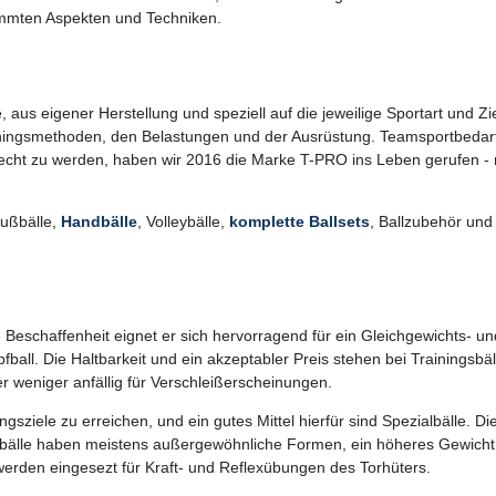
timmten Aspekten und Techniken.
, aus eigener Herstellung und speziell auf die jeweilige Sportart und
rainingsmethoden, den Belastungen und der Ausrüstung. Teamsportbeda
echt zu werden, haben wir 2016 die Marke T-PRO ins Leben gerufen - 
Fußbälle,
Handbälle
, Volleybälle,
komplette Ballsets
, Ballzubehör und
ine Beschaffenheit eignet er sich hervorragend für ein Gleichgewichts- 
fball. Die Haltbarkeit und ein akzeptabler Preis stehen bei Trainingsbä
r weniger anfällig für Verschleißerscheinungen.
sziele zu erreichen, und ein gutes Mittel hierfür sind Spezialbälle. Die
sbälle haben meistens außergewöhnliche Formen, ein höheres Gewicht 
werden eingesezt für Kraft- und Reflexübungen des Torhüters.