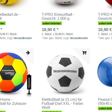
tbedarf.de -
T-PRO Einwurfball -
T-PRO 
l
Gewicht: 1.000 g
Gewicht:
rbar
sofort lieferbar
sofort lief
 *
16,90 € *
16,90 €
0,90 € / Stück
1
Stück
| 16,90 € / Stück
1
Stück
| 
 MwSt.
zzgl.
Versandkosten
*
inkl. ges. MwSt.
zzgl.
Versandkosten
*
inkl. ges.
 Home -
Klettfußball (ø 21 cm) für
Peanut 
sball für Zuhause
Fußball-Dart XXL - Farbe:
(90x45 c
Weiß
sofort lief