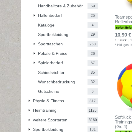
Handballtore & Zubehör
59
Hallenbedarf
25
Teamspor
Reflexbal
Kataloge
4
sofort liefe
Sportbekleidung
10,90 €
29
1
Stück
| 1
Sporttaschen
258
*
inkl. ges.
Pokale & Preise
26
Spielerbedarf
67
Schiedsrichter
35
Wunschbedruckung
32
Gutscheine
6
Physio & Fitness
817
Heimtraining
1125
SoftKick
weitere Sportarten
8160
Training
(Gr. 4)
Sportbekleidung
131