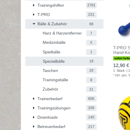
Trainingshilfen
2781
T-PRO
221
Bälle & Zubehör
88
Harz & Harzentferner
7
Medizinbälle
5
T-PRO Sn
Spielbälle
1
Hand-Koo
sofort liefe
Spezialbälle
18
12,90 €
Taschen
20
1
Stück
| 1
*
inkl. ges.
Trainingsbälle
8
Zubehör
21
Trainerbedarf
606
Trainingsübungen
209
Downloads
140
Betreuerbedarf
217