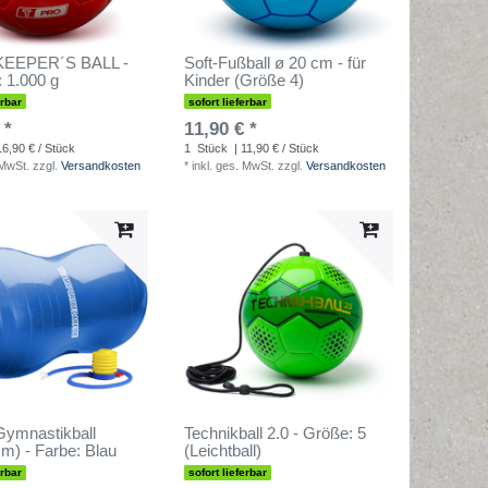
KEEPER´S BALL -
Soft-Fußball ø 20 cm - für
 1.000 g
Kinder (Größe 4)
erbar
sofort lieferbar
 *
11,90 € *
16,90 € / Stück
1
Stück
| 11,90 € / Stück
 MwSt.
zzgl.
Versandkosten
*
inkl. ges. MwSt.
zzgl.
Versandkosten
Gymnastikball
Technikball 2.0 - Größe: 5
m) - Farbe: Blau
(Leichtball)
erbar
sofort lieferbar