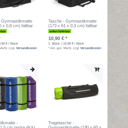
- Gymnastikmatte
Tasche - Gymnastikmatte
0 x 0,8 cm) faltbar
(173 x 61 x 0,3 cm) faltbar
erbar
sofort lieferbar
*
10,90 € *
8,90 € / Stück
1
Stück
| 10,90 € / Stück
 MwSt.
zzgl.
Versandkosten
*
inkl. ges. MwSt.
zzgl.
Versandkosten
ikmatte -
Tragetasche -
,5 cm (extra dick)
Gymnastikmatte (190 x 60 x