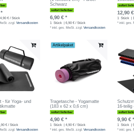
Schwarz
rbar
sofort lief
sofort lieferbar
 *
12,90 €
6,90 € *
4,90 € / Stück
1
Stück
| 
 MwSt.
zzgl.
Versandkosten
1
Stück
| 6,90 € / Stück
*
inkl. ges.
*
inkl. ges. MwSt.
zzgl.
Versandkosten
Artikelpaket
t - für Yoga- und
Tragetasche - Yogamatte
Schutzm
ikmatte
(183 x 62 x 0,6 cm)
16-teilig
rbar
sofort lieferbar
sofort lief
4,90 € *
9,90 € 
,90 € / Stück
1
Stück
| 4,90 € / Stück
1
Stück
| 
 MwSt.
zzgl.
Versandkosten
*
inkl. ges. MwSt.
zzgl.
Versandkosten
*
inkl. ges.