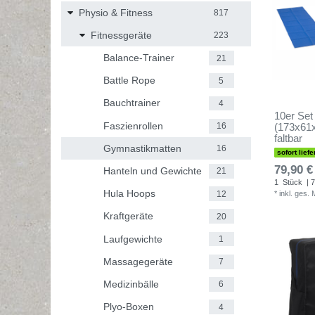
Physio & Fitness
817
Fitnessgeräte
223
Balance-Trainer
21
Battle Rope
5
Bauchtrainer
4
10er Se
Faszienrollen
16
(173x61x
faltbar
Gymnastikmatten
16
sofort liefe
79,90 €
Hanteln und Gewichte
21
1
Stück
| 7
Hula Hoops
12
*
inkl. ges.
Kraftgeräte
20
Laufgewichte
1
Massagegeräte
7
Medizinbälle
6
Plyo-Boxen
4