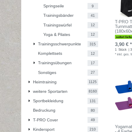
Springseile
9
Trainingsbänder
41
T-PRO Ta
Trainingswürfel
12
Turnmatt
(180x60
Yoga & Pilates
12
sofort liefe
3,90 € *
Trainingsschwerpunkte
315
1
Stück
| 3
Komplettsets
12
*
inkl. ges.
Trainingsübungen
17
Sonstiges
27
Heimtraining
1125
weitere Sportarten
8160
Sportbekleidung
131
Bedruckung
80
T-PRO Cover
49
Yogamat
Kindersport
210
- 4 Farb