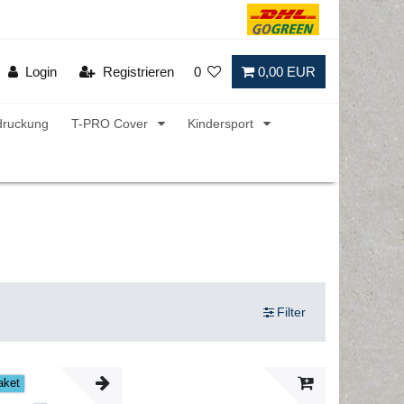
Login
Registrieren
0
0,00 EUR
druckung
T-PRO Cover
Kindersport
Filter
aket