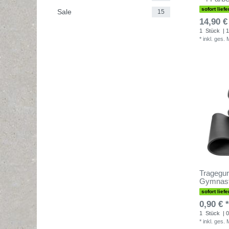
sofort liefe
Sale
15
14,90 €
1
Stück
| 1
*
inkl. ges.
Tragegur
Gymnast
sofort liefe
0,90 € *
1
Stück
| 0
*
inkl. ges.