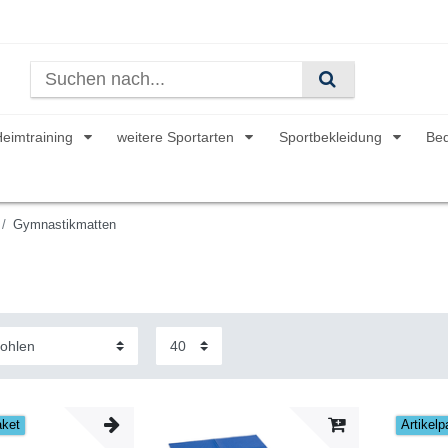
Heimtraining
weitere Sportarten
Sportbekleidung
Be
Gymnastikmatten
aket
Artikelp