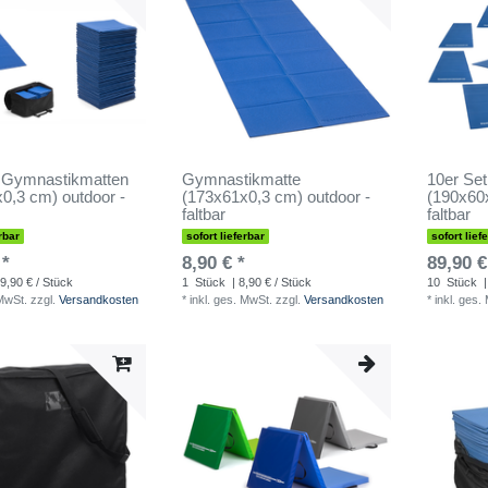
t Gymnastikmatten
Gymnastikmatte
10er Se
0,3 cm) outdoor -
(173x61x0,3 cm) outdoor -
(190x60x
faltbar
faltbar
rbar
sofort lieferbar
sofort lief
 *
8,90 € *
89,90 €
9,90 € / Stück
1
Stück
| 8,90 € / Stück
10
Stück
|
 MwSt.
zzgl.
Versandkosten
*
inkl. ges. MwSt.
zzgl.
Versandkosten
*
inkl. ges.