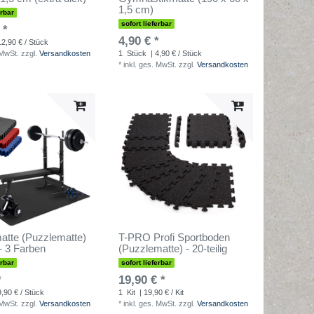
1,5 cm)
erbar
sofort lieferbar
 *
4,90 € *
12,90 € / Stück
 MwSt.
zzgl.
Versandkosten
1
Stück
| 4,90 € / Stück
*
inkl. ges. MwSt.
zzgl.
Versandkosten
atte (Puzzlematte)
T-PRO Profi Sportboden
 - 3 Farben
(Puzzlematte) - 20-teilig
erbar
sofort lieferbar
*
19,90 € *
9,90 € / Stück
1
Kit
| 19,90 € / Kit
 MwSt.
zzgl.
Versandkosten
*
inkl. ges. MwSt.
zzgl.
Versandkosten