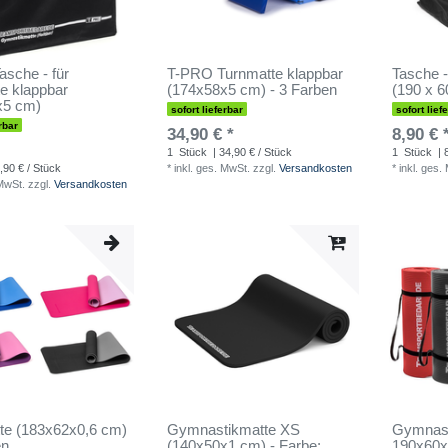
sche - für
T-PRO Turnmatte klappbar
Tasche 
e klappbar
(174x58x5 cm) - 3 Farben
(190 x 6
x5 cm)
sofort lieferbar
sofort lief
rbar
34,90 € *
8,90 € 
1
Stück
| 34,90 € / Stück
1
Stück
| 
,90 € / Stück
*
inkl. ges. MwSt.
zzgl.
Versandkosten
*
inkl. ges.
 MwSt.
zzgl.
Versandkosten
te (183x62x0,6 cm)
Gymnastikmatte XS
Gymnast
en
(140x50x1 cm) - Farbe:
190x60x1