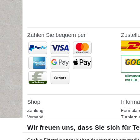
Zahlen Sie bequem per
Zustell
Shop
Informa
Zahlung
Formular
Versand
Turnierpl
Rückgabe
Fußballtr
Helpcenter
Tipps & I
Download-Kataloge
Übungss