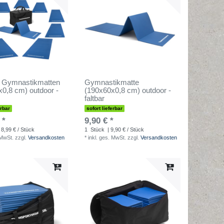
t Gymnastikmatten
Gymnastikmatte
0,8 cm) outdoor -
(190x60x0,8 cm) outdoor -
faltbar
erbar
sofort lieferbar
 *
9,90 € *
 8,99 € / Stück
1
Stück
| 9,90 € / Stück
 MwSt.
zzgl.
Versandkosten
*
inkl. ges. MwSt.
zzgl.
Versandkosten