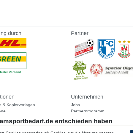
ung durch
Partner
tionen
Unternehmen
e & Kopiervorlagen
Jobs
äne
Partnerprogramm
aining
Widerrufsrecht
nformationen
Bestellung widerrufen
ammlung