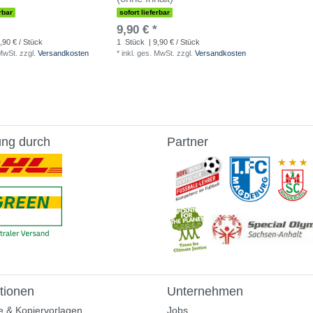
rbar
sofort lieferbar
9,90 € *
,90 € / Stück
1
Stück
| 9,90 € / Stück
 MwSt.
zzgl.
Versandkosten
*
inkl. ges. MwSt.
zzgl.
Versandkosten
ung durch
Partner
tionen
Unternehmen
e & Kopiervorlagen
Jobs