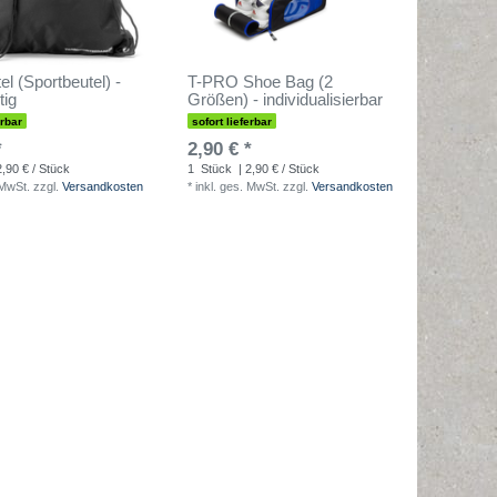
el (Sportbeutel) -
T-PRO Shoe Bag (2
tig
Größen) - individualisierbar
erbar
sofort lieferbar
*
2,90 € *
2,90 € / Stück
1
Stück
| 2,90 € / Stück
 MwSt.
zzgl.
Versandkosten
*
inkl. ges. MwSt.
zzgl.
Versandkosten