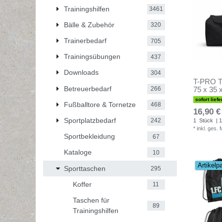
Trainingshilfen
3461
Bälle & Zubehör
320
Trainerbedarf
705
Trainingsübungen
437
Downloads
304
T-PRO Tr
Betreuerbedarf
266
75 x 35 
sofort liefe
Fußballtore & Tornetze
468
16,90 €
Sportplatzbedarf
242
1
Stück
| 1
*
inkl. ges.
Sportbekleidung
67
Kataloge
10
Artikelp
Sporttaschen
295
Koffer
11
Taschen für
89
Trainingshilfen