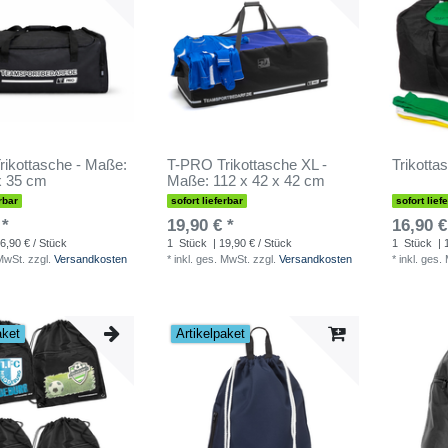
ikottasche - Maße:
T-PRO Trikottasche XL -
Trikotta
x 35 cm
Maße: 112 x 42 x 42 cm
rbar
sofort lieferbar
sofort lief
 *
19,90 € *
16,90 €
6,90 € / Stück
1
Stück
| 19,90 € / Stück
1
Stück
| 
 MwSt.
zzgl.
Versandkosten
*
inkl. ges. MwSt.
zzgl.
Versandkosten
*
inkl. ges.
aket
Artikelpaket