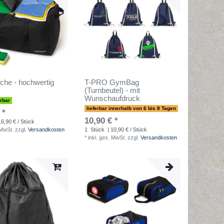
sche - hochwertig
T-PRO GymBag
(Turnbeutel) - mit
Wunschaufdruck
erbar
lieferbar innerhalb von 6 bis 8 Tagen
 *
10,90 € *
16,90 € / Stück
 MwSt.
zzgl.
Versandkosten
1
Stück
| 10,90 € / Stück
*
inkl. ges. MwSt.
zzgl.
Versandkosten