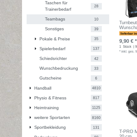
Taschen für
28
Trainerbedarf
Teambags
10
Turnbeute
Wunscha
Sonstiges
39
lieferbar i
Pokale & Preise
35
9,90 € *
1
Stück
| 9
Spielerbedarf
137
*
inkl. ges.
Schiedsrichter
42
Wunschbedruckung
33
Gutscheine
6
Handball
4810
Physio & Fitness
817
Heimtraining
1125
weitere Sportarten
8160
Sportbekleidung
131
T-PRO Mi
20 cm