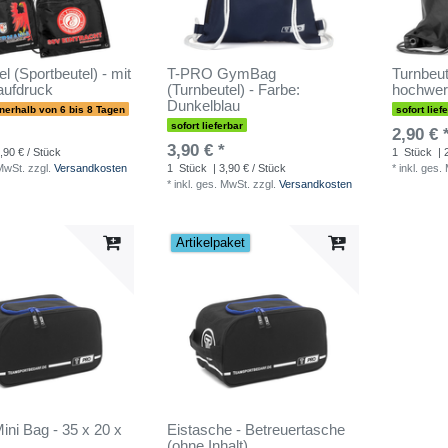
l (Sportbeutel) - mit
T-PRO GymBag
Turnbeut
ufdruck
(Turnbeutel) - Farbe:
hochwer
Dunkelblau
nnerhalb von 6 bis 8 Tagen
sofort lief
sofort lieferbar
2,90 € 
3,90 € *
,90 € / Stück
1
Stück
| 
 MwSt.
zzgl.
Versandkosten
1
Stück
| 3,90 € / Stück
*
inkl. ges.
*
inkl. ges. MwSt.
zzgl.
Versandkosten
Artikelpaket
ni Bag - 35 x 20 x
Eistasche - Betreuertasche
(ohne Inhalt)