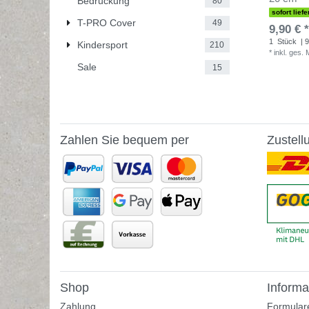
Bedruckung
80
sofort liefe
T-PRO Cover
49
9,90 € *
1
Stück
| 9
Kindersport
210
*
inkl. ges.
Sale
15
Zahlen Sie bequem per
Zustell
Shop
Informa
Zahlung
Formular