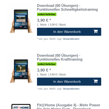
Download (60 Übungen) -
Funktionelles Schnelligkeitstraining
sofort lieferbar
3,90 € *
1
Stück
| 3,90 € / Stück
In den Warenkorb
*
inkl. ges. MwSt.
zzgl.
Versandkosten
Download (60 Übungen) -
Funktionelles Krafttraining
sofort lieferbar
3,90 € *
1
Stück
| 3,90 € / Stück
In den Warenkorb
*
inkl. ges. MwSt.
zzgl.
Versandkosten
Fit@Home (Ausgabe 4) - Mehr Power
für dein Home Gym - Download