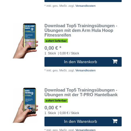
*
inkl. ges. MwSt.
zzgl.
Versandkosten
Download Top5 Trainingsübungen -
Übungen mit dem Arm Hula Hoop
Fitnessreifen
sofort lieferbar
0,00 € *
1
Stück
| 0,00 € / Stück
In den Warenkorb
*
inkl. ges. MwSt.
zzgl.
Versandkosten
Download Top5 Trainingsübungen -
Übungen mit der T-PRO Hantelbank
sofort lieferbar
0,00 € *
1
Stück
| 0,00 € / Stück
In den Warenkorb
*
inkl. ges. MwSt.
zzgl.
Versandkosten