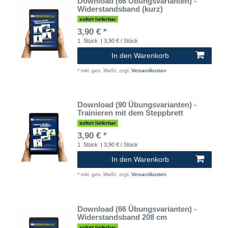
Download (66 Übungsvarianten) -
Widerstandsband (kurz)
sofort lieferbar
3,90 € *
1
Stück
| 3,90 € / Stück
In den Warenkorb
*
inkl. ges. MwSt.
zzgl.
Versandkosten
Download (90 Übungsvarianten) -
Trainieren mit dem Steppbrett
sofort lieferbar
3,90 € *
1
Stück
| 3,90 € / Stück
In den Warenkorb
*
inkl. ges. MwSt.
zzgl.
Versandkosten
Download (66 Übungsvarianten) -
Widerstandsband 208 cm
sofort lieferbar