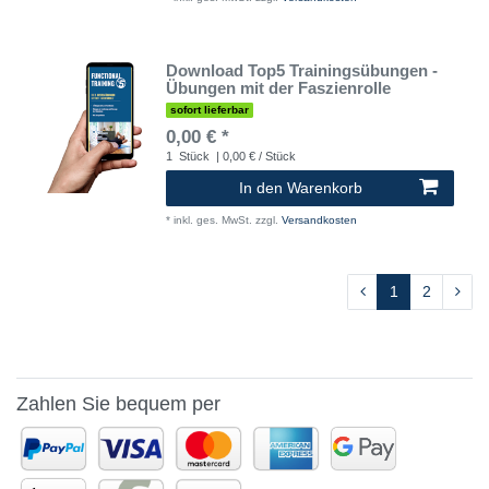
Download Top5 Trainingsübungen -
Übungen mit der Faszienrolle
sofort lieferbar
0,00 € *
1
Stück
| 0,00 € / Stück
In den Warenkorb
*
inkl. ges. MwSt.
zzgl.
Versandkosten
1
2
Zahlen Sie bequem per