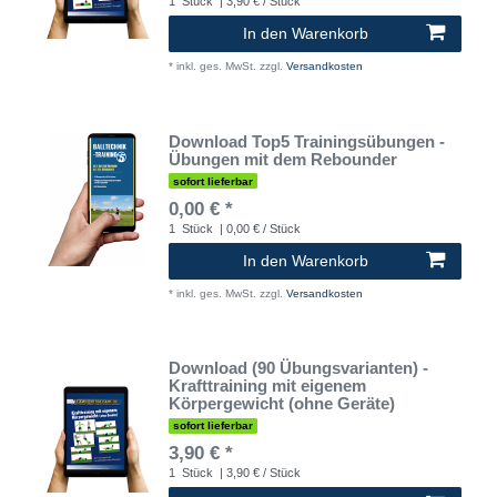
1
Stück
| 3,90 € / Stück
In den Warenkorb
*
inkl. ges. MwSt.
zzgl.
Versandkosten
Download Top5 Trainingsübungen -
Übungen mit dem Rebounder
sofort lieferbar
0,00 € *
1
Stück
| 0,00 € / Stück
In den Warenkorb
*
inkl. ges. MwSt.
zzgl.
Versandkosten
Download (90 Übungsvarianten) -
Krafttraining mit eigenem
Körpergewicht (ohne Geräte)
sofort lieferbar
3,90 € *
1
Stück
| 3,90 € / Stück