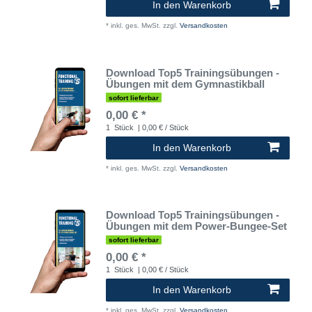
In den Warenkorb
*
inkl. ges. MwSt.
zzgl.
Versandkosten
Download Top5 Trainingsübungen -
Übungen mit dem Gymnastikball
sofort lieferbar
0,00 € *
1
Stück
| 0,00 € / Stück
In den Warenkorb
*
inkl. ges. MwSt.
zzgl.
Versandkosten
Download Top5 Trainingsübungen -
Übungen mit dem Power-Bungee-Set
sofort lieferbar
0,00 € *
1
Stück
| 0,00 € / Stück
In den Warenkorb
*
inkl. ges. MwSt.
zzgl.
Versandkosten