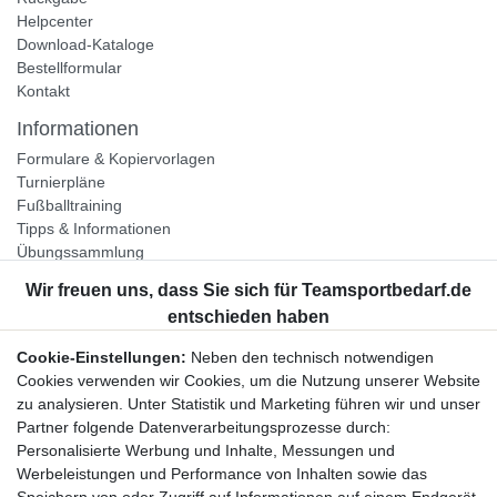
Helpcenter
Download-Kataloge
Bestellformular
Kontakt
Informationen
Formulare & Kopiervorlagen
Turnierpläne
Fußballtraining
Tipps & Informationen
Übungssammlung
Unternehmen
Jobs
Partnerprogramm
Cookie-Einstellungen:
Neben den technisch notwendigen
Widerrufsrecht
Cookies verwenden wir Cookies, um die Nutzung unserer Website
zu analysieren. Unter Statistik und Marketing führen wir und unser
Bestellung widerrufen
Partner folgende Datenverarbeitungsprozesse durch:
Datenschutzerklärung
Personalisierte Werbung und Inhalte, Messungen und
AGB
Werbeleistungen und Performance von Inhalten sowie das
Impressum