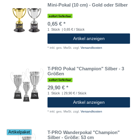
Mini-Pokal (10 cm) - Gold oder Silber
sofort lieferbar
0,65 € *
1
Stück
| 0,65 € / Stück
Artikel anzeigen
*
inkl. ges. MwSt.
zzgl.
Versandkosten
T-PRO Pokal "Champion" Silber - 3
Größen
sofort lieferbar
29,90 € *
1
Stück
| 29,90 € / Stück
Artikel anzeigen
*
inkl. ges. MwSt.
zzgl.
Versandkosten
T-PRO Wanderpokal "Champion"
Artikelpaket
Silber - Größe: 53 cm