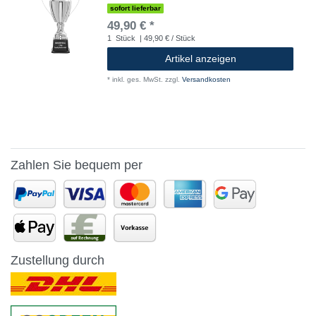
sofort lieferbar
49,90 € *
1
Stück
| 49,90 € / Stück
Artikel anzeigen
*
inkl. ges. MwSt.
zzgl.
Versandkosten
Zahlen Sie bequem per
Zustellung durch