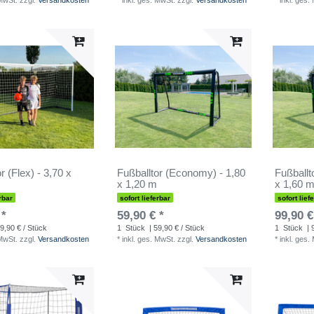
 MwSt.
zzgl.
Versandkosten
*
inkl. ges. MwSt.
zzgl.
Versandkosten
*
inkl. ges.
r (Flex) - 3,70 x
Fußballtor (Economy) - 1,80
Fußballt
x 1,20 m
x 1,60 
rbar
sofort lieferbar
sofort lief
 *
59,90 € *
99,90 €
9,90 € / Stück
1
Stück
| 59,90 € / Stück
1
Stück
| 
 MwSt.
zzgl.
Versandkosten
*
inkl. ges. MwSt.
zzgl.
Versandkosten
*
inkl. ges.