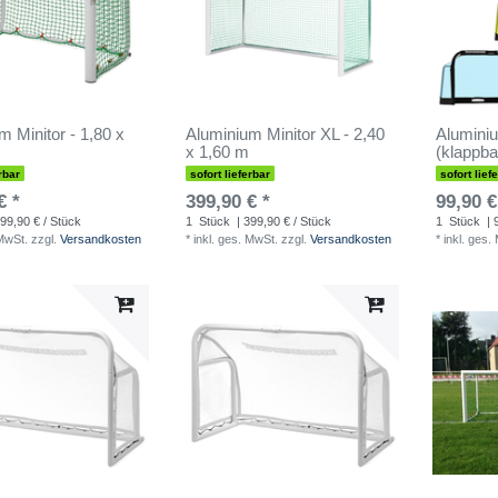
m Minitor - 1,80 x
Aluminium Minitor XL - 2,40
Aluminiu
x 1,60 m
(klappba
rbar
sofort lieferbar
sofort lief
€ *
399,90 € *
99,90 €
99,90 € / Stück
1
Stück
| 399,90 € / Stück
1
Stück
| 
 MwSt.
zzgl.
Versandkosten
*
inkl. ges. MwSt.
zzgl.
Versandkosten
*
inkl. ges.