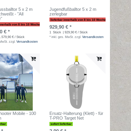
ssballtor 5 x 2 m
Jugendfußballtor 5 x 2 m
hweißt - "All
zerlegbar
e"
lieferbar innerhalb von 8 bis 10 Wochen
innerhalb von 8 bis 10 Wochen
929,90 € *
0 € *
1
Stück
| 929,90 € / Stück
1.579,90 € / Stück
*
inkl. ges. MwSt.
zzgl.
Versandkosten
 MwSt.
zzgl.
Versandkosten
hooter Mobile - 100
Ersatz-Halterung (Klett) - für
m
T-PRO Target Net
erbar
sofort lieferbar