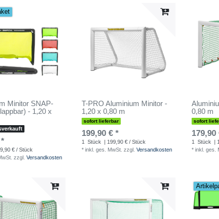
aket
m Minitor SNAP-
T-PRO Aluminium Minitor -
Aluminiu
appbar) - 1,20 x
1,20 x 0,80 m
0,80 m
sofort lieferbar
sofort lief
sverkauft
199,90 € *
179,90 
 *
1
Stück
| 199,90 € / Stück
1
Stück
| 
9,90 € / Stück
*
inkl. ges. MwSt.
zzgl.
Versandkosten
*
inkl. ges.
 MwSt.
zzgl.
Versandkosten
Artikelp