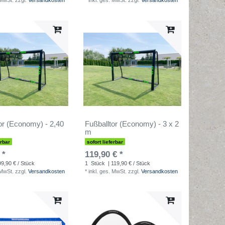
 MwSt.
zzgl.
Versandkosten
*
inkl. ges. MwSt.
zzgl.
Versandkosten
or (Economy) - 2,40
Fußballtor (Economy) - 3 x 2
m
m
erbar
sofort lieferbar
 *
119,90 € *
99,90 € / Stück
1
Stück
| 119,90 € / Stück
 MwSt.
zzgl.
Versandkosten
*
inkl. ges. MwSt.
zzgl.
Versandkosten