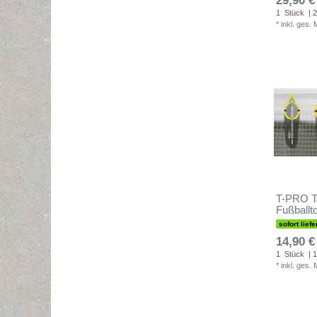
29,90 €
1
Stück
| 2
*
inkl. ges.
T-PRO Ta
Fußballt
sofort liefe
14,90 €
1
Stück
| 1
*
inkl. ges.