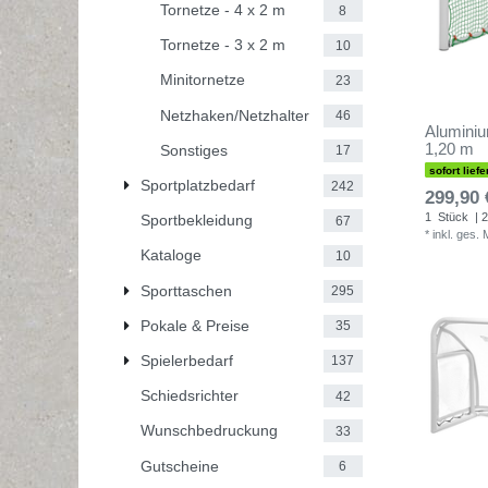
Tornetze - 4 x 2 m
8
Tornetze - 3 x 2 m
10
Minitornetze
23
Netzhaken/Netzhalter
46
Aluminiu
1,20 m
Sonstiges
17
sofort liefe
Sportplatzbedarf
242
299,90 
1
Stück
| 2
Sportbekleidung
67
*
inkl. ges.
Kataloge
10
Sporttaschen
295
Pokale & Preise
35
Spielerbedarf
137
Schiedsrichter
42
Wunschbedruckung
33
Gutscheine
6