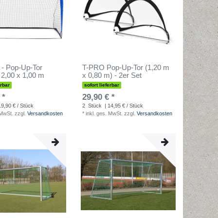
 - Pop-Up-Tor
T-PRO Pop-Up-Tor (1,20 m
- 2,00 x 1,00 m
x 0,80 m) - 2er Set
erbar
sofort lieferbar
 *
29,90 € *
19,90 € / Stück
2
Stück
| 14,95 € / Stück
 MwSt.
zzgl.
Versandkosten
*
inkl. ges. MwSt.
zzgl.
Versandkosten