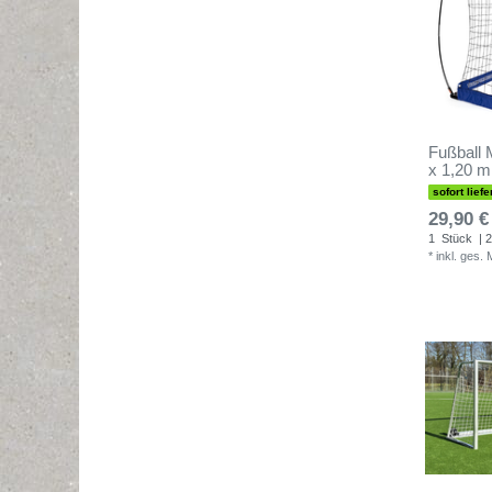
Fußball M
x 1,20 m
sofort liefe
29,90 €
1
Stück
| 2
*
inkl. ges.