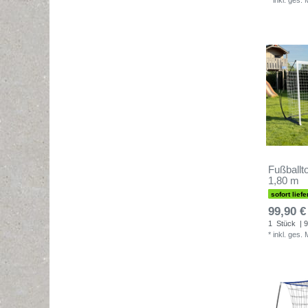
*
inkl. ges.
Fußballto
1,80 m
sofort liefe
99,90 €
1
Stück
| 9
*
inkl. ges.