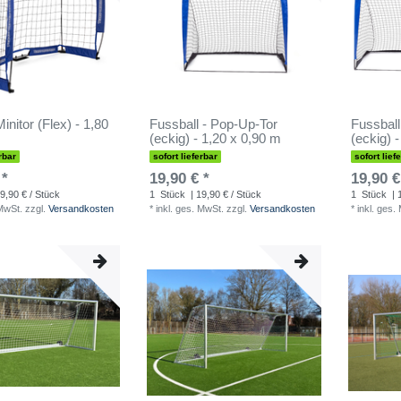
initor (Flex) - 1,80
Fussball - Pop-Up-Tor
Fussball
(eckig) - 1,20 x 0,90 m
(eckig) 
rbar
sofort lieferbar
sofort lief
 *
19,90 € *
19,90 €
9,90 € / Stück
1
Stück
| 19,90 € / Stück
1
Stück
| 
 MwSt.
zzgl.
Versandkosten
*
inkl. ges. MwSt.
zzgl.
Versandkosten
*
inkl. ges.