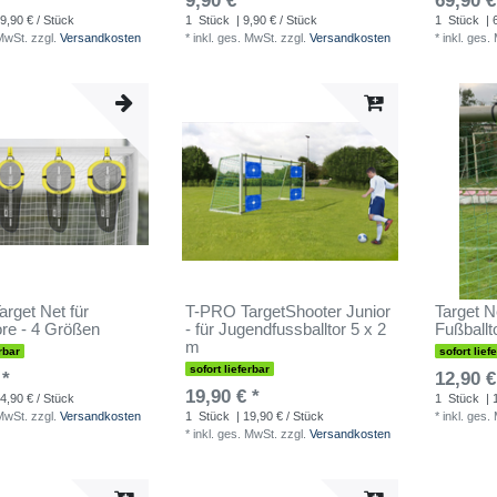
 *
9,90 € *
69,90 €
9,90 € / Stück
1
Stück
| 9,90 € / Stück
1
Stück
| 
 MwSt.
zzgl.
Versandkosten
*
inkl. ges. MwSt.
zzgl.
Versandkosten
*
inkl. ges.
rget Net für
T-PRO TargetShooter Junior
Target N
ore - 4 Größen
- für Jugendfussballtor 5 x 2
Fußballt
m
rbar
sofort lief
sofort lieferbar
 *
12,90 €
19,90 € *
4,90 € / Stück
1
Stück
| 
 MwSt.
zzgl.
Versandkosten
1
Stück
| 19,90 € / Stück
*
inkl. ges.
*
inkl. ges. MwSt.
zzgl.
Versandkosten