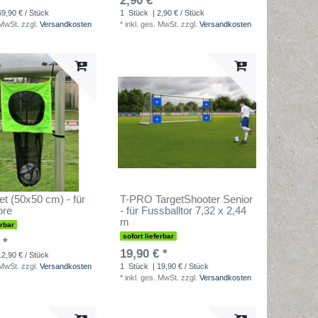
 *
2,90 € *
69,90 € / Stück
1
Stück
| 2,90 € / Stück
 MwSt.
zzgl.
Versandkosten
*
inkl. ges. MwSt.
zzgl.
Versandkosten
et (50x50 cm) - für
T-PRO TargetShooter Senior
ore
- für Fussballtor 7,32 x 2,44
m
erbar
sofort lieferbar
 *
19,90 € *
12,90 € / Stück
 MwSt.
zzgl.
Versandkosten
1
Stück
| 19,90 € / Stück
*
inkl. ges. MwSt.
zzgl.
Versandkosten