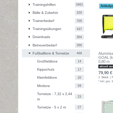
Trainingshilfen
3461
Artikelp
Bälle & Zubehör
320
Trainerbedarf
705
Trainingsübungen
437
Downloads
304
Betreuerbedarf
266
Fußballtore & Tornetze
Aluminiu
468
GOAL (kl
Großfeldtore
0,80 m
14
aktuell au
Kippschutz
17
79,90 €
Kleinfeldtore
1
Stück
| 7
20
*
inkl. ges.
Minitore
59
Tornetze - 7,32 x 2,44
23
m
Tornetze - 5 x 2 m
27