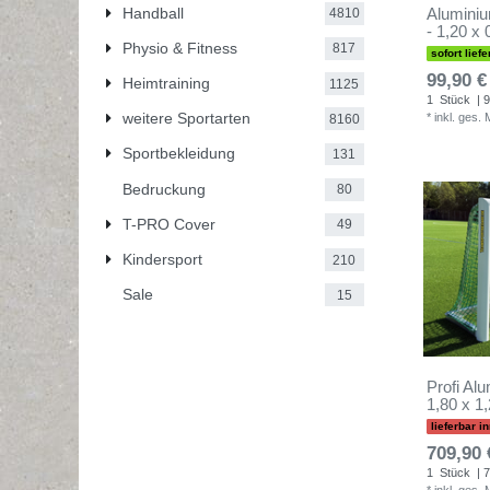
Handball
Aluminiu
4810
- 1,20 x
Physio & Fitness
817
sofort liefe
99,90 €
Heimtraining
1125
1
Stück
| 9
weitere Sportarten
*
inkl. ges.
8160
Sportbekleidung
131
Bedruckung
80
T-PRO Cover
49
Kindersport
210
Sale
15
Profi Alu
1,80 x 1
lieferbar 
709,90 
1
Stück
| 7