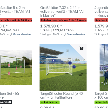
ßballtor 5 x 2 m
Großfeldtor 7,32 x 2,44 m
Jugendfu
chweißt - TEAM "All
vollverschweißt - TEAM "All
vollversc
"
Inklusive"
Inklusiv
innerhalb von 8 bis 10 Wochen
lieferbar innerhalb von 8 bis 10 Wochen
lieferbar 
0 € *
1.579,90 € *
1.579,9
.099,90 € / Stück
1
Stück
| 1.579,90 € / Stück
1
Stück
| 
 MwSt.
zzgl.
Versandkosten
*
inkl. ges. MwSt.
zzgl.
Versandkosten
*
inkl. ges.
ben Set - für
TargetShooter Round (ø 40
Target S
ore
cm) - für Fußballtore
x 100 c
sverkauft
sofort lieferbar
sofort lief