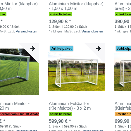
m Minitor (klappbar)
Aluminium Minitor (klappbar)
Aluminiu
 0,80 m
- 1,50 x 1,00 m
breit) - 
rbar
sofort lieferbar
sofort lief
 *
129,90 € *
390,90 
9,90 € / Stück
1
Stück
| 129,90 € / Stück
1
Stück
| 
 MwSt.
zzgl.
Versandkosten
*
inkl. ges. MwSt.
zzgl.
Versandkosten
*
inkl. ges.
Artikelpaket
Artikelp
minium Minitor -
Aluminium Fußballtor
Aluminiu
,20 m
(Kleinfeldtor) - 3 x 2 m
(Kleinfel
innerhalb von 8 bis 10 Wochen
sofort lieferbar
lieferbar 
€ *
599,90 € *
699,90 
09,90 € / Stück
1
Stück
| 599,90 € / Stück
1
Stück
| 