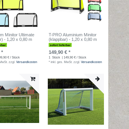
m Minitor Ultimate
T-PRO Aluminium Minitor
r) - 1,20 x 0,80 m
(klappbar) - 1,20 x 0,80 m
erbar
sofort lieferbar
 *
149,90 € *
99,90 € / Stück
1
Stück
| 149,90 € / Stück
 MwSt.
zzgl.
Versandkosten
*
inkl. ges. MwSt.
zzgl.
Versandkosten