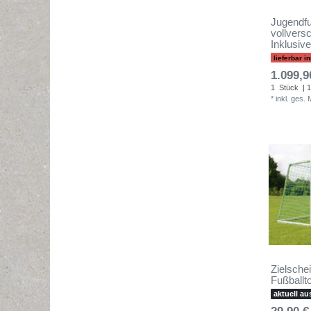
Jugendfu
vollvers
Inklusive
lieferbar 
1.099,9
1
Stück
| 1
*
inkl. ges.
Zielschei
Fußballt
aktuell au