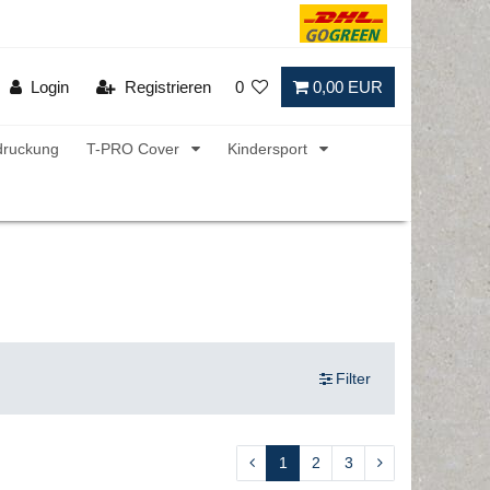
Login
Registrieren
0
0,00 EUR
druckung
T-PRO Cover
Kindersport
Filter
1
2
3