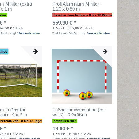
m Minitor (extra
Profi Aluminium Minitor -
3 x 1 m
1,20 x 0,80 m
erbar
lieferbar innerhalb von 8 bis 10 Wochen
€ *
559,90 € *
390,90 € / Stück
1
Stück
| 559,90 € / Stück
 MwSt.
zzgl.
Versandkosten
*
inkl. ges. MwSt.
zzgl.
Versandkosten
aket
m Fußballtor
Fußballtor Wandtattoo (rot-
dtor) - 4 x 2 m
weiß) - 3 Größen
innerhalb von 10 bis 12 Tagen
sofort lieferbar
€ *
19,90 € *
699,90 € / Stück
1
Stück
| 19,90 € / Stück