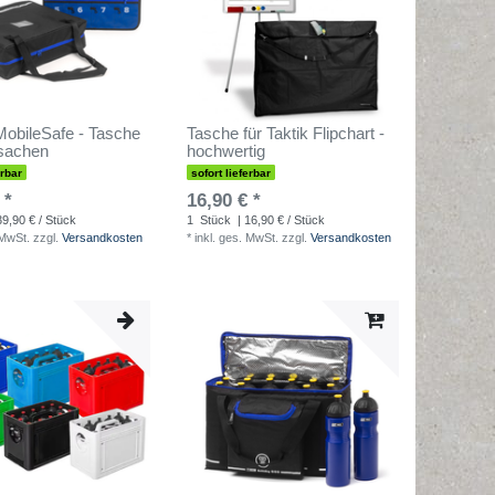
obileSafe - Tasche
Tasche für Taktik Flipchart -
tsachen
hochwertig
erbar
sofort lieferbar
 *
16,90 € *
39,90 € / Stück
1
Stück
| 16,90 € / Stück
 MwSt.
zzgl.
Versandkosten
*
inkl. ges. MwSt.
zzgl.
Versandkosten