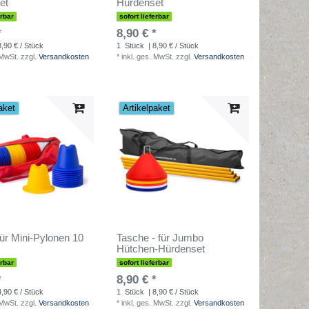
et
Hürdenset
erbar
sofort lieferbar
*
8,90 € *
8,90 € / Stück
1
Stück
| 8,90 € / Stück
 MwSt.
zzgl.
Versandkosten
*
inkl. ges. MwSt.
zzgl.
Versandkosten
aket
Artikelpaket
ür Mini-Pylonen 10
Tasche - für Jumbo
Hütchen-Hürdenset
erbar
sofort lieferbar
*
8,90 € *
4,90 € / Stück
1
Stück
| 8,90 € / Stück
 MwSt.
zzgl.
Versandkosten
*
inkl. ges. MwSt.
zzgl.
Versandkosten