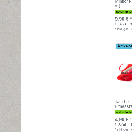
Minitor k
m)
sofort liefe
9,90 € *
1
Stück
| 9
*
inkl. ges.
Artikelp
Tasche -
Fitnessre
sofort liefe
4,90 € *
1
Stück
| 4
*
inkl. ges.