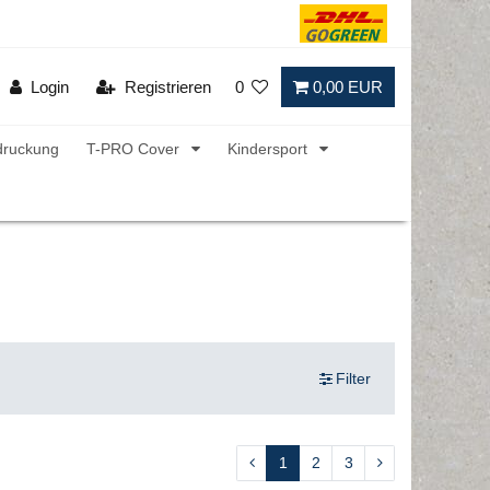
Login
Registrieren
0
0,00 EUR
druckung
T-PRO Cover
Kindersport
Filter
1
2
3