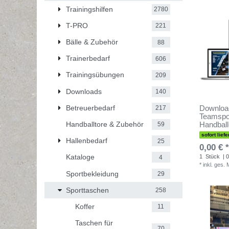
Trainingshilfen
2780
T-PRO
221
Bälle & Zubehör
88
Trainerbedarf
606
Trainingsübungen
209
Downloads
140
Betreuerbedarf
Downloa
217
Teamspor
Handballtore & Zubehör
Handball
59
sofort liefe
Hallenbedarf
25
0,00 € *
Kataloge
1
Stück
| 0
4
*
inkl. ges.
Sportbekleidung
29
Sporttaschen
258
Koffer
11
Taschen für
70