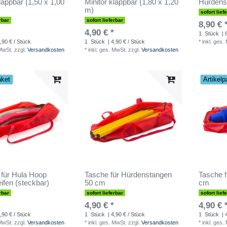
lappbar (1,50 x 1,00
Minitor klappbar (1,80 x 1,20
Hürdens
m)
sofort lief
rbar
sofort lieferbar
8,90 € 
4,90 € *
1
Stück
| 
,90 € / Stück
1
Stück
| 4,90 € / Stück
*
inkl. ges.
 MwSt.
zzgl.
Versandkosten
*
inkl. ges. MwSt.
zzgl.
Versandkosten
aket
Artikelp
 für Hula Hoop
Tasche für Hürdenstangen
Tasche f
ifen (steckbar)
50 cm
cm
rbar
sofort lieferbar
sofort lief
4,90 € *
4,90 € 
,90 € / Stück
1
Stück
| 4,90 € / Stück
1
Stück
| 
 MwSt.
zzgl.
Versandkosten
*
inkl. ges. MwSt.
zzgl.
Versandkosten
*
inkl. ges.