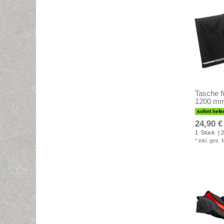
Tasche fü
1200 mm
sofort liefe
24,90 €
1
Stück
| 2
*
inkl. ges.