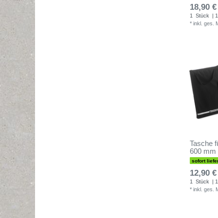
18,90 €
1
Stück
| 1
*
inkl. ges.
Tasche fü
600 mm -
sofort liefe
12,90 €
1
Stück
| 1
*
inkl. ges.