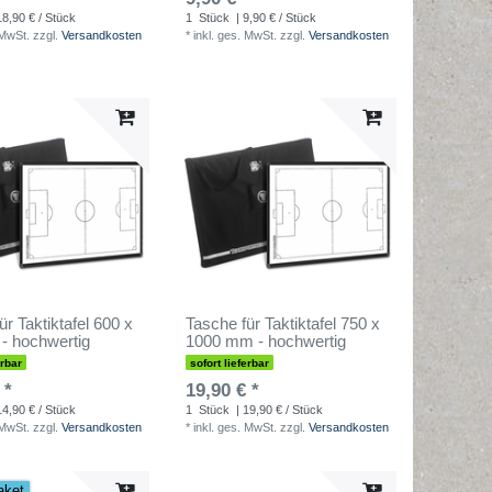
18,90 € / Stück
1
Stück
| 9,90 € / Stück
 MwSt.
zzgl.
Versandkosten
*
inkl. ges. MwSt.
zzgl.
Versandkosten
ür Taktiktafel 600 x
Tasche für Taktiktafel 750 x
- hochwertig
1000 mm - hochwertig
erbar
sofort lieferbar
 *
19,90 € *
14,90 € / Stück
1
Stück
| 19,90 € / Stück
 MwSt.
zzgl.
Versandkosten
*
inkl. ges. MwSt.
zzgl.
Versandkosten
aket