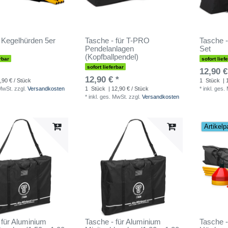
 Kegelhürden 5er
Tasche - für T-PRO
Tasche -
Pendelanlagen
Set
(Kopfballpendel)
rbar
sofort lief
sofort lieferbar
12,90 €
12,90 € *
,90 € / Stück
1
Stück
| 
 MwSt.
zzgl.
Versandkosten
1
Stück
| 12,90 € / Stück
*
inkl. ges.
*
inkl. ges. MwSt.
zzgl.
Versandkosten
Artikelp
 für Aluminium
Tasche - für Aluminium
Tasche 