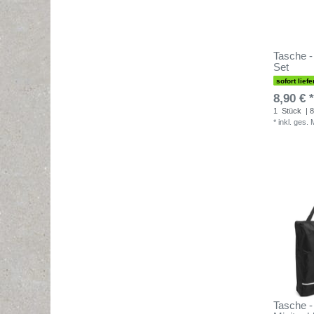
Tasche -
Set
sofort liefe
8,90 € *
1
Stück
| 8
*
inkl. ges.
Tasche -