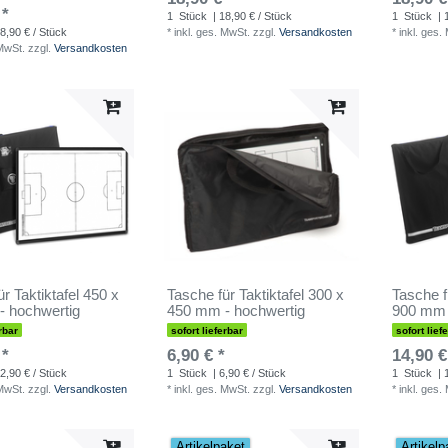
 *
1
Stück
| 18,90 € / Stück
1
Stück
| 
8,90 € / Stück
*
inkl. ges. MwSt.
zzgl.
Versandkosten
*
inkl. ges.
 MwSt.
zzgl.
Versandkosten
r Taktiktafel 450 x
Tasche für Taktiktafel 300 x
Tasche f
 hochwertig
450 mm - hochwertig
900 mm 
rbar
sofort lieferbar
sofort lief
 *
6,90 € *
14,90 €
2,90 € / Stück
1
Stück
| 6,90 € / Stück
1
Stück
| 
 MwSt.
zzgl.
Versandkosten
*
inkl. ges. MwSt.
zzgl.
Versandkosten
*
inkl. ges.
Artikelpaket
Artikelp