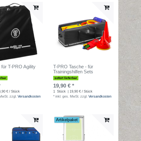
 für T-PRO Agility
T-PRO Tasche - für
Trainingshilfen Sets
erbar
sofort lieferbar
*
19,90 € *
4,90 € / Stück
1
Stück
| 19,90 € / Stück
 MwSt.
zzgl.
Versandkosten
*
inkl. ges. MwSt.
zzgl.
Versandkosten
Artikelpaket