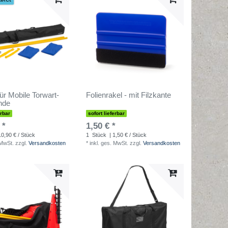
ür Mobile Torwart-
Folienrakel - mit Filzkante
nde
erbar
sofort lieferbar
 *
1,50 € *
10,90 € / Stück
1
Stück
| 1,50 € / Stück
 MwSt.
zzgl.
Versandkosten
*
inkl. ges. MwSt.
zzgl.
Versandkosten