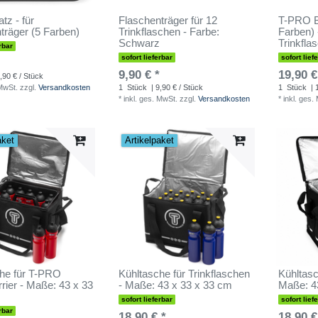
atz - für
Flaschenträger für 12
T-PRO Bo
träger (5 Farben)
Trinkflaschen - Farbe:
Farben) -
Schwarz
Trinkfla
rbar
sofort lieferbar
sofort lief
9,90 € *
19,90 €
,90 € / Stück
 MwSt.
zzgl.
Versandkosten
1
Stück
| 9,90 € / Stück
1
Stück
| 
*
inkl. ges. MwSt.
zzgl.
Versandkosten
*
inkl. ges.
aket
Artikelpaket
he für T-PRO
Kühltasche für Trinkflaschen
Kühltasc
rrier - Maße: 43 x 33
- Maße: 43 x 33 x 33 cm
Maße: 4
sofort lieferbar
sofort lief
rbar
18,90 € *
18,90 €