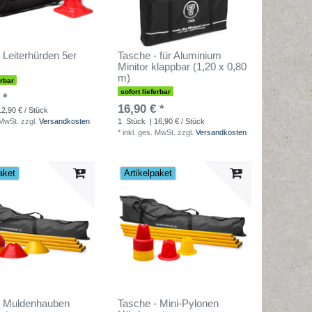
 Leiterhürden 5er
Tasche - für Aluminium
Minitor klappbar (1,20 x 0,80
m)
erbar
sofort lieferbar
 *
16,90 € *
12,90 € / Stück
 MwSt.
zzgl.
Versandkosten
1
Stück
| 16,90 € / Stück
*
inkl. ges. MwSt.
zzgl.
Versandkosten
aket
Artikelpaket
- Muldenhauben
Tasche - Mini-Pylonen