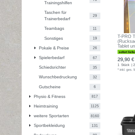
Trainingshilfen
Taschen für
29
Trainerbedarf
Teambags
11
T-PRO T
Sonstiges
19
(Rucksack
Tablet u
Pokale & Preise
26
sofort liefe
Spielerbedarf
67
29,90 €
1
Stück
| 2
Schiedsrichter
35
*
inkl. ges.
Wunschbedruckung
32
Gutscheine
6
Physio & Fitness
817
Heimtraining
1125
weitere Sportarten
8160
Sportbekleidung
131