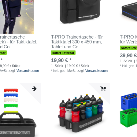
rainertasche
T-PRO Trainertasche - für
T-PRO M
) - für Taktiktafel,
Taktiktafel 300 x 450 mm,
für Wer
nd Co.
Tablet und Co.
sofort lief
rbar
sofort lieferbar
39,90 €
 *
19,90 € *
1
Stück
| 
9,90 € / Stück
1
Stück
| 19,90 € / Stück
*
inkl. ges.
 MwSt.
zzgl.
Versandkosten
*
inkl. ges. MwSt.
zzgl.
Versandkosten