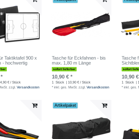
r Taktiktafel 900 x
Tasche für Eckfahnen - bis
Tasche f
 - hochwertig
max. 1,80 m Länge
Sichtble
rbar
sofort lieferbar
sofort lief
 *
10,90 € *
10,90 €
4,90 € / Stück
1
Stück
| 10,90 € / Stück
1
Stück
| 
 MwSt.
zzgl.
Versandkosten
*
inkl. ges. MwSt.
zzgl.
Versandkosten
*
inkl. ges.
Artikelpaket