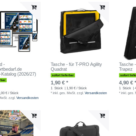
d -
Tasche - für T-PRO Agility
Tasche -
tbedarf.de
Quadrat
Trapez
-Katalog (2026/27)
sofort lieferbar
sofort lief
rbar
1,90 € *
4,90 € 
1
Stück
| 1,90 € / Stück
1
Stück
| 
,00 € / Stück
*
inkl. ges. MwSt.
zzgl.
Versandkosten
*
inkl. ges.
 MwSt.
zzgl.
Versandkosten