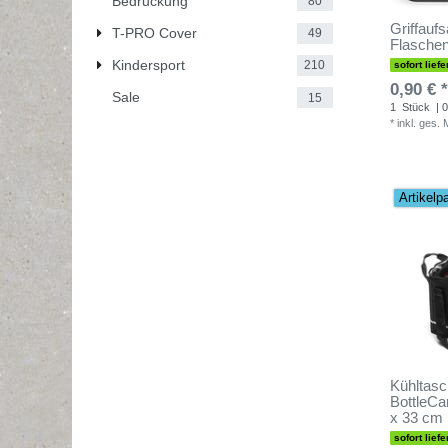
Bedruckung
80
Griffaufs
T-PRO Cover
49
Flaschen
Kindersport
210
sofort liefe
0,90 € *
Sale
15
1
Stück
| 0
*
inkl. ges.
Artikelp
Kühltasc
BottleCa
x 33 cm
sofort liefe