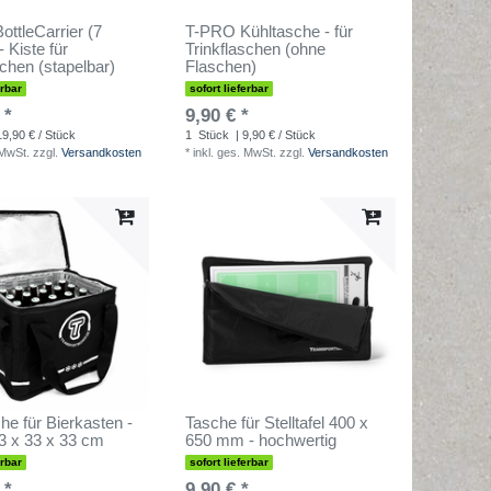
ttleCarrier (7
T-PRO Kühltasche - für
 Kiste für
Trinkflaschen (ohne
schen (stapelbar)
Flaschen)
erbar
sofort lieferbar
 *
9,90 € *
19,90 € / Stück
1
Stück
| 9,90 € / Stück
 MwSt.
zzgl.
Versandkosten
*
inkl. ges. MwSt.
zzgl.
Versandkosten
he für Bierkasten -
Tasche für Stelltafel 400 x
3 x 33 x 33 cm
650 mm - hochwertig
erbar
sofort lieferbar
 *
9,90 € *