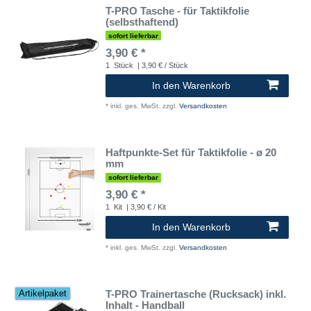
T-PRO Tasche - für Taktikfolie
(selbsthaftend)
sofort lieferbar
3,90 € *
1
Stück
| 3,90 € / Stück
In den Warenkorb
*
inkl. ges. MwSt.
zzgl.
Versandkosten
Haftpunkte-Set für Taktikfolie - ø 20
mm
sofort lieferbar
3,90 € *
1
Kit
| 3,90 € / Kit
In den Warenkorb
*
inkl. ges. MwSt.
zzgl.
Versandkosten
T-PRO Trainertasche (Rucksack) inkl.
Artikelpaket
Inhalt - Handball