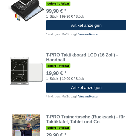
sofort lieferbar
99,90 € *
1
Stück
| 99,90 € / Stück
Artikel anzeigen
*
inkl. ges. MwSt.
zzgl.
Versandkosten
T-PRO Taktikboard LCD (16 Zoll) -
Handball
sofort lieferbar
19,90 € *
1
Stück
| 19,90 € / Stück
Artikel anzeigen
*
inkl. ges. MwSt.
zzgl.
Versandkosten
T-PRO Trainertasche (Rucksack) - für
Taktiktafel, Tablet und Co.
sofort lieferbar
29,90 € *