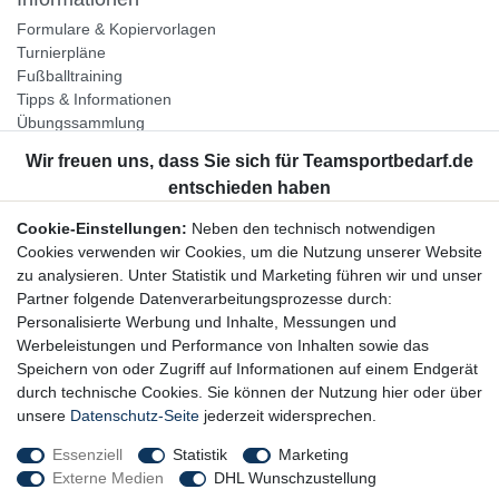
Formulare & Kopiervorlagen
Turnierpläne
Fußballtraining
Tipps & Informationen
Übungssammlung
Unternehmen
Jobs
Partnerprogramm
Cookie-Einstellungen:
Neben den technisch notwendigen
Widerrufsrecht
Cookies verwenden wir Cookies, um die Nutzung unserer Website
zu analysieren. Unter Statistik und Marketing führen wir und unser
Bestellung widerrufen
Partner folgende Datenverarbeitungsprozesse durch:
Datenschutzerklärung
Personalisierte Werbung und Inhalte, Messungen und
AGB
Werbeleistungen und Performance von Inhalten sowie das
Impressum
Speichern von oder Zugriff auf Informationen auf einem Endgerät
durch technische Cookies. Sie können der Nutzung hier oder über
Newsletter
unsere
Datenschutz-Seite
jederzeit widersprechen.
Gerne halten wir Sie auf dem Laufenden, hier geht es zur:
Essenziell
Statistik
Marketing
Externe Medien
DHL Wunschzustellung
Newsletter-Anmeldung