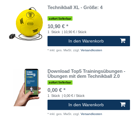
Technikball XL - Größe: 4
sofort lieferbar
10,90 € *
1
Stück
| 10,90 € / Stück
In den Warenkorb
*
inkl. ges. MwSt.
zzgl.
Versandkosten
Download Top5 Trainingsübungen -
Übungen mit dem Technikball 2.0
sofort lieferbar
0,00 € *
1
Stück
| 0,00 € / Stück
In den Warenkorb
*
inkl. ges. MwSt.
zzgl.
Versandkosten