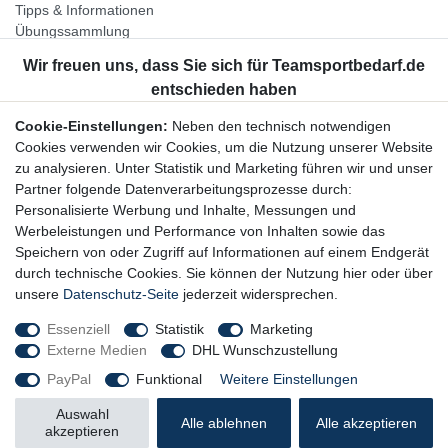
Tipps & Informationen
Übungssammlung
Unternehmen
Jobs
Partnerprogramm
Cookie-Einstellungen:
Neben den technisch notwendigen
Widerrufsrecht
Cookies verwenden wir Cookies, um die Nutzung unserer Website
zu analysieren. Unter Statistik und Marketing führen wir und unser
Bestellung widerrufen
Partner folgende Datenverarbeitungsprozesse durch:
Datenschutzerklärung
Personalisierte Werbung und Inhalte, Messungen und
AGB
Werbeleistungen und Performance von Inhalten sowie das
Impressum
Speichern von oder Zugriff auf Informationen auf einem Endgerät
durch technische Cookies. Sie können der Nutzung hier oder über
Newsletter
unsere
Datenschutz-Seite
jederzeit widersprechen.
Gerne halten wir Sie auf dem Laufenden, hier geht es zur:
Essenziell
Statistik
Marketing
Externe Medien
DHL Wunschzustellung
Newsletter-Anmeldung
PayPal
Funktional
Weitere Einstellungen
Auswahl
Alle ablehnen
Alle akzeptieren
akzeptieren
© Copyright 2026 Trainingsunterlagen24 GmbH. Alle Rechte vorbehalten.