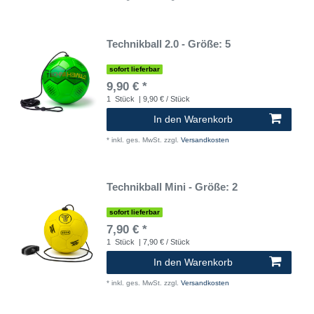
Technikball 2.0 - Größe: 5
sofort lieferbar
9,90 € *
1
Stück
| 9,90 € / Stück
In den Warenkorb
*
inkl. ges. MwSt.
zzgl.
Versandkosten
Technikball Mini - Größe: 2
sofort lieferbar
7,90 € *
1
Stück
| 7,90 € / Stück
In den Warenkorb
*
inkl. ges. MwSt.
zzgl.
Versandkosten