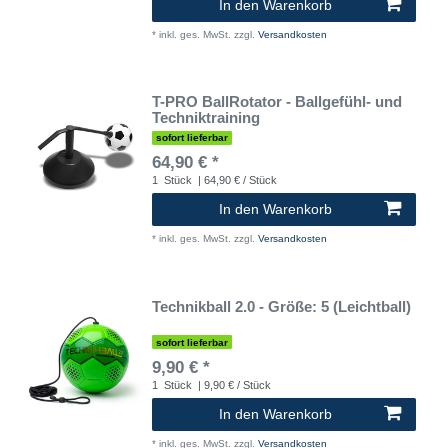
In den Warenkorb
*
inkl. ges. MwSt.
zzgl.
Versandkosten
T-PRO BallRotator - Ballgefühl- und
Techniktraining
sofort lieferbar
64,90 € *
1
Stück
| 64,90 € / Stück
In den Warenkorb
*
inkl. ges. MwSt.
zzgl.
Versandkosten
Technikball 2.0 - Größe: 5 (Leichtball)
sofort lieferbar
9,90 € *
1
Stück
| 9,90 € / Stück
In den Warenkorb
*
inkl. ges. MwSt.
zzgl.
Versandkosten