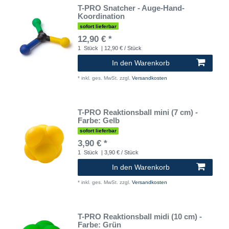
T-PRO Snatcher - Auge-Hand-
Koordination
sofort lieferbar
12,90 € *
1
Stück
| 12,90 € / Stück
In den Warenkorb
*
inkl. ges. MwSt.
zzgl.
Versandkosten
T-PRO Reaktionsball mini (7 cm) -
Farbe: Gelb
sofort lieferbar
3,90 € *
1
Stück
| 3,90 € / Stück
In den Warenkorb
*
inkl. ges. MwSt.
zzgl.
Versandkosten
T-PRO Reaktionsball midi (10 cm) -
Farbe: Grün