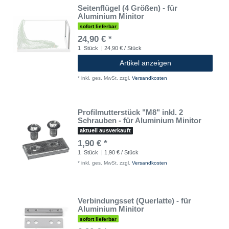
Seitenflügel (4 Größen) - für
Aluminium Minitor
sofort lieferbar
24,90 € *
1
Stück
| 24,90 € / Stück
Artikel anzeigen
*
inkl. ges. MwSt.
zzgl.
Versandkosten
Profilmutterstück "M8" inkl. 2
Schrauben - für Aluminium Minitor
aktuell ausverkauft
1,90 € *
1
Stück
| 1,90 € / Stück
*
inkl. ges. MwSt.
zzgl.
Versandkosten
Verbindungsset (Querlatte) - für
Aluminium Minitor
sofort lieferbar