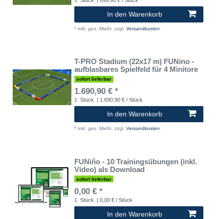
In den Warenkorb
*
inkl. ges. MwSt.
zzgl.
Versandkosten
T-PRO Stadium (22x17 m) FUNino -
aufblasbares Spielfeld für 4 Minitore
sofort lieferbar
1.690,90 € *
1
Stück
| 1.690,90 € / Stück
In den Warenkorb
*
inkl. ges. MwSt.
zzgl.
Versandkosten
FUNiño - 10 Trainingsübungen (inkl.
Video) als Download
sofort lieferbar
0,00 € *
1
Stück
| 0,00 € / Stück
In den Warenkorb