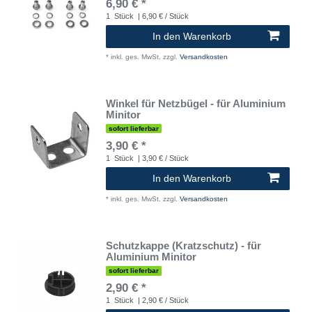
6,90 € *
1
Stück
| 6,90 € / Stück
In den Warenkorb
*
inkl. ges. MwSt.
zzgl.
Versandkosten
Winkel für Netzbügel - für Aluminium
Minitor
sofort lieferbar
3,90 € *
1
Stück
| 3,90 € / Stück
In den Warenkorb
*
inkl. ges. MwSt.
zzgl.
Versandkosten
Schutzkappe (Kratzschutz) - für
Aluminium Minitor
sofort lieferbar
2,90 € *
1
Stück
| 2,90 € / Stück