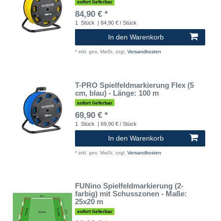
sofort lieferbar
84,90 € *
1
Stück
| 84,90 € / Stück
In den Warenkorb
*
inkl. ges. MwSt.
zzgl.
Versandkosten
T-PRO Spielfeldmarkierung Flex (5
cm, blau) - Länge: 100 m
sofort lieferbar
69,90 € *
1
Stück
| 69,90 € / Stück
In den Warenkorb
*
inkl. ges. MwSt.
zzgl.
Versandkosten
FUNino Spielfeldmarkierung (2-
farbig) mit Schusszonen - Maße:
25x20 m
sofort lieferbar