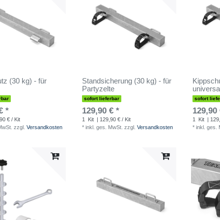
z (30 kg) - für
Standsicherung (30 kg) - für
Kippschu
Partyzelte
universa
rbar
sofort lieferbar
sofort lief
€ *
129,90 € *
129,90 
90 € / Kit
1
Kit
| 129,90 € / Kit
1
Kit
| 129,
 MwSt.
zzgl.
Versandkosten
*
inkl. ges. MwSt.
zzgl.
Versandkosten
*
inkl. ges.