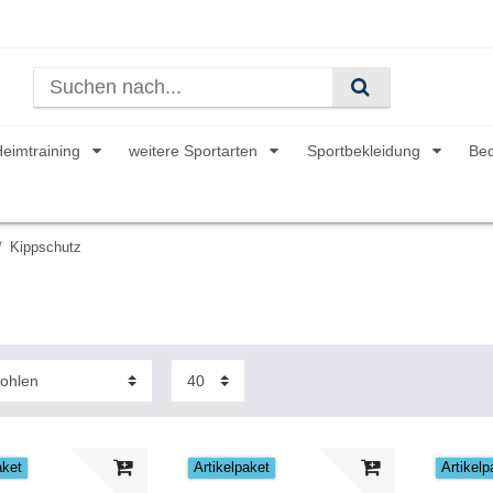
Heimtraining
weitere Sportarten
Sportbekleidung
Be
Kippschutz
aket
Artikelpaket
Artikelp