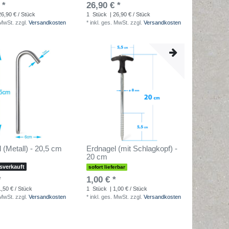
 *
26,90 € *
26,90 € / Stück
1
Stück
| 26,90 € / Stück
 MwSt.
zzgl.
Versandkosten
*
inkl. ges. MwSt.
zzgl.
Versandkosten
 (Metall) - 20,5 cm
Erdnagel (mit Schlagkopf) -
20 cm
usverkauft
sofort lieferbar
*
1,00 € *
1,50 € / Stück
1
Stück
| 1,00 € / Stück
 MwSt.
zzgl.
Versandkosten
*
inkl. ges. MwSt.
zzgl.
Versandkosten