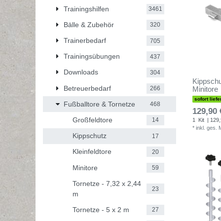
Trainingshilfen
3461
Bälle & Zubehör
320
Trainerbedarf
705
Trainingsübungen
437
Downloads
304
Kippschut
Betreuerbedarf
266
Minitore
sofort liefe
Fußballtore & Tornetze
468
129,90 
Großfeldtore
14
1
Kit
| 129,
*
inkl. ges.
Kippschutz
17
Kleinfeldtore
20
Minitore
59
Tornetze - 7,32 x 2,44
23
m
Tornetze - 5 x 2 m
27