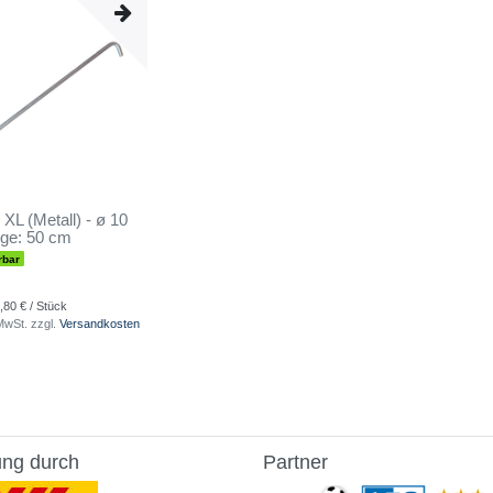
XL (Metall) - ø 10
ge: 50 cm
rbar
,80 € / Stück
 MwSt.
zzgl.
Versandkosten
ung durch
Partner