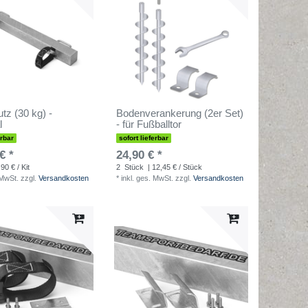
tz (30 kg) -
Bodenverankerung (2er Set)
l
- für Fußballtor
erbar
sofort lieferbar
€ *
24,90 € *
90 € / Kit
2
Stück
| 12,45 € / Stück
 MwSt.
zzgl.
Versandkosten
*
inkl. ges. MwSt.
zzgl.
Versandkosten