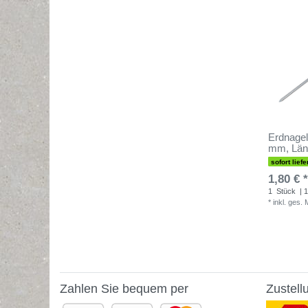
Erdnagel 
mm, Län
sofort liefe
1,80 € *
1
Stück
| 1
*
inkl. ges.
Zahlen Sie bequem per
Zustell