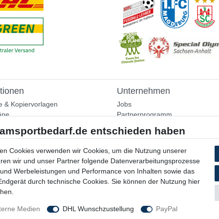
tionen
Unternehmen
e & Kopiervorlagen
Jobs
äne
Partnerprogramm
aining
Widerrufsrecht
nformationen
Bestellung widerrufen
ammlung
en Cookies verwenden wir Cookies, um die Nutzung unserer
Datenschutzerklärung
ühren wir und unser Partner folgende Datenverarbeitungsprozesse
AGB
 und Werbeleistungen und Performance von Inhalten sowie das
Impressum
 Endgerät durch technische Cookies. Sie können der Nutzung hier
chen.
terne Medien
DHL Wunschzustellung
PayPal