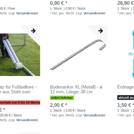
0,90 € *
26,90 €
90 € / Paar
1
Stück
| 0,90 € / Stück
1
Stück
| 
 MwSt.
zzgl.
Versandkosten
*
inkl. ges. MwSt.
zzgl.
Versandkosten
*
inkl. ges.
z für Fußballtore -
Bodenanker XL (Metall) - ø
Erdnagel
 aus Stahl zum
12 mm, Länge: 38 cm
aktuell a
sofort lieferbar
innerhalb von 8 bis 10 Wochen
2,00 € *
1,50 € 
€ *
1
Stück
| 2,00 € / Stück
1
Stück
| 
29,90 € / Stück
*
inkl. ges. MwSt.
zzgl.
Versandkosten
*
inkl. ges.
 MwSt.
zzgl.
Versandkosten