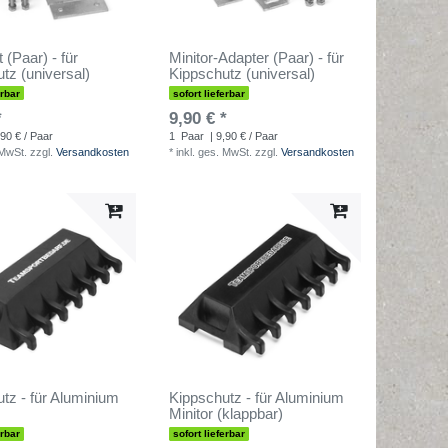
 (Paar) - für
Minitor-Adapter (Paar) - für
tz (universal)
Kippschutz (universal)
erbar
sofort lieferbar
*
9,90 € *
,90 € / Paar
1
Paar
| 9,90 € / Paar
 MwSt.
zzgl.
Versandkosten
*
inkl. ges. MwSt.
zzgl.
Versandkosten
tz - für Aluminium
Kippschutz - für Aluminium
Minitor (klappbar)
erbar
sofort lieferbar