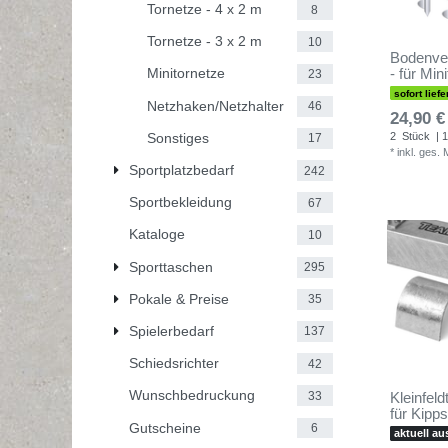
Tornetze - 4 x 2 m
8
Tornetze - 3 x 2 m
10
Bodenver
- für Mini
Minitornetze
23
sofort liefe
Netzhaken/Netzhalter
46
24,90 €
Sonstiges
2
Stück
| 1
17
*
inkl. ges.
Sportplatzbedarf
242
Sportbekleidung
67
Kataloge
10
Sporttaschen
295
Pokale & Preise
35
Spielerbedarf
137
Schiedsrichter
42
Wunschbedruckung
33
Kleinfeld
für Kipps
Gutscheine
6
aktuell au