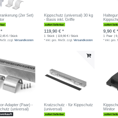
ankerung (2er Set)
Kippschutz (universal) 30 kg
Haltegurt
tor
- Basis inkl. Griffe
Kippschu
rbar
sofort lieferbar
sofort lief
 *
119,90 € *
9,90 € 
2,45 € / Stück
1
Stück
| 119,90 € / Stück
1
Paar
| 9
 MwSt.
zzgl.
Versandkosten
*
inkl. ges. MwSt.
zzgl.
Versandkosten
*
inkl. ges.
tor-Adapter (Paar) -
Kratzschutz - für Kippschutz
Kippschu
chutz (universal)
(universal)
Minitor
sverkauft
sofort lieferbar
sofort lief