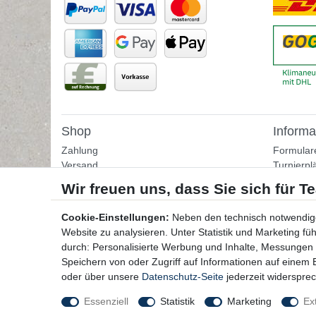
Shop
Informa
Zahlung
Formular
Versand
Turnierpl
Rückgabe
Fußballtr
Helpcenter
Tipps & I
Download-Kataloge
Übungss
Cookie-Einstellungen:
Neben den technisch notwendig
Bestellformular
Website zu analysieren. Unter Statistik und Marketing f
Kontakt
durch: Personalisierte Werbung und Inhalte, Messungen
Speichern von oder Zugriff auf Informationen auf einem
oder über unsere
Datenschutz-Seite
jederzeit widerspre
Essenziell
Statistik
Marketing
Ex