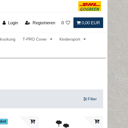
Login
Registrieren
0
0,00 EUR
druckung
T-PRO Cover
Kindersport
Filter
aket