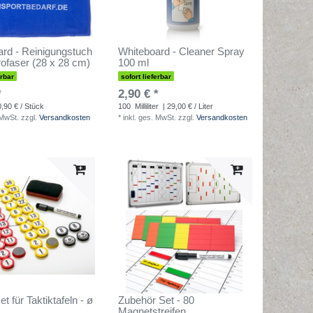
rd - Reinigungstuch
Whiteboard - Cleaner Spray
ofaser (28 x 28 cm)
100 ml
erbar
sofort lieferbar
*
2,90 € *
0,90 € / Stück
100
Milliliter
| 29,00 € / Liter
 MwSt.
zzgl.
Versandkosten
*
inkl. ges. MwSt.
zzgl.
Versandkosten
t für Taktiktafeln - ø
Zubehör Set - 80
Magnetstreifen