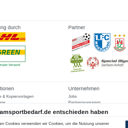
ung durch
Partner
tionen
Unternehmen
e & Kopiervorlagen
Jobs
äne
Partnerprogramm
aining
Widerrufsrecht
nformationen
Bestellung widerrufen
ammlung
en Cookies verwenden wir Cookies, um die Nutzung unserer
Datenschutzerklärung