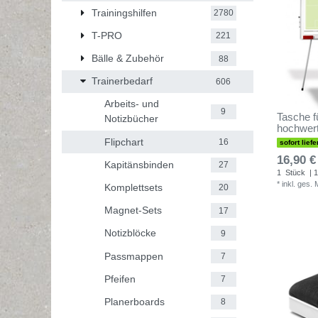
Trainingshilfen
2780
T-PRO
221
Bälle & Zubehör
88
Trainerbedarf
606
Arbeits- und
9
Tasche fü
Notizbücher
hochwert
Flipchart
16
sofort liefe
16,90 €
Kapitänsbinden
27
1
Stück
| 1
*
inkl. ges.
Komplettsets
20
Magnet-Sets
17
Notizblöcke
9
Passmappen
7
Pfeifen
7
Planerboards
8