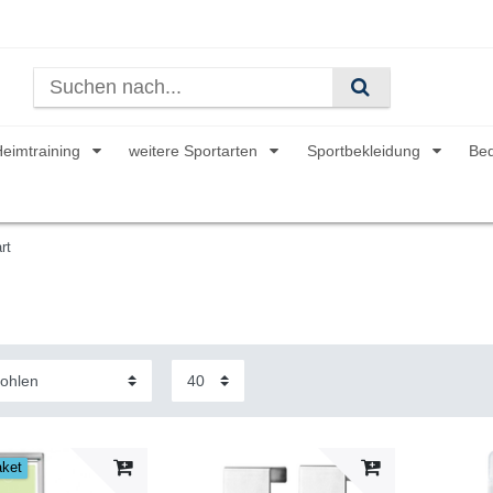
Heimtraining
weitere Sportarten
Sportbekleidung
Be
rt
aket