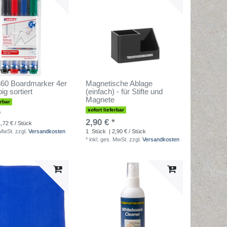
360 Boardmarker 4er
Magnetische Ablage
big sortiert
(einfach) - für Stifte und
Magnete
erbar
sofort lieferbar
*
2,90 € *
1,72 € / Stück
 MwSt.
zzgl.
Versandkosten
1
Stück
| 2,90 € / Stück
*
inkl. ges. MwSt.
zzgl.
Versandkosten