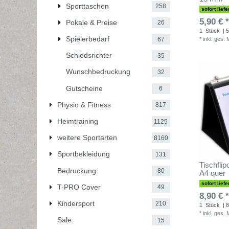
Sporttaschen
258
sofort liefe
5,90 € *
Pokale & Preise
26
1
Stück
| 5
Spielerbedarf
67
*
inkl. ges.
Schiedsrichter
35
Wunschbedruckung
32
Gutscheine
6
Physio & Fitness
817
Heimtraining
1125
weitere Sportarten
8160
Sportbekleidung
131
Tischfli
Bedruckung
80
A4 quer
sofort liefe
T-PRO Cover
49
8,90 € *
Kindersport
210
1
Stück
| 8
*
inkl. ges.
Sale
15