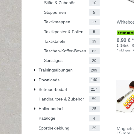
Stifte & Zubehör
10
Stoppuhren
5
Whitebo
Taktikmappen
17
Taktikposter & Folien
9
sofort liefe
0,90 € *
Taktiktafeln
39
1
Stück
| 0
*
inkl. ges.
Taschen-Koffer-Boxen
63
Sonstiges
20
Trainingsübungen
209
Downloads
140
Betreuerbedarf
217
Handballtore & Zubehör
59
Hallenbedarf
25
Kataloge
4
Sportbekleidung
29
Magnetset
15 mm