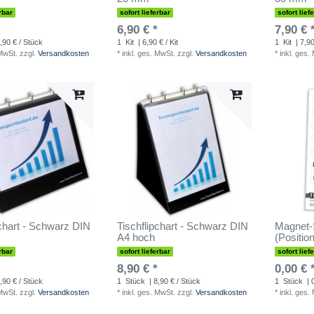
rbar
sofort lieferbar
sofort lief
6,90 € *
7,90 € 
,90 € / Stück
1
Kit
| 6,90 € / Kit
1
Kit
| 7,90
 MwSt.
zzgl.
Versandkosten
*
inkl. ges. MwSt.
zzgl.
Versandkosten
*
inkl. ges.
pchart - Schwarz DIN
Tischflipchart - Schwarz DIN
Magnet-
A4 hoch
(Positio
rbar
sofort lieferbar
sofort lief
8,90 € *
0,00 € 
,90 € / Stück
1
Stück
| 8,90 € / Stück
1
Stück
| 
 MwSt.
zzgl.
Versandkosten
*
inkl. ges. MwSt.
zzgl.
Versandkosten
*
inkl. ges.