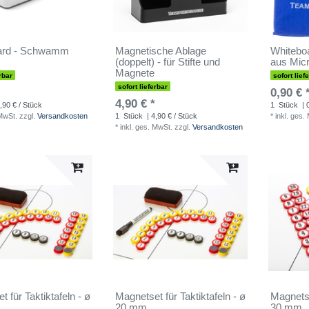
ard - Schwamm
Magnetische Ablage
Whiteboa
(doppelt) - für Stifte und
aus Micr
Magnete
rbar
sofort lief
sofort lieferbar
0,90 € 
4,90 € *
,90 € / Stück
1
Stück
| 
 MwSt.
zzgl.
Versandkosten
1
Stück
| 4,90 € / Stück
*
inkl. ges.
*
inkl. ges. MwSt.
zzgl.
Versandkosten
 für Taktiktafeln - ø
Magnetset für Taktiktafeln - ø
Magnetse
20 mm
30 mm