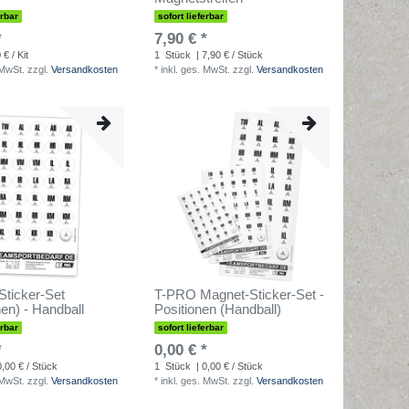
erbar
sofort lieferbar
*
7,90 € *
 € / Kit
1
Stück
| 7,90 € / Stück
 MwSt.
zzgl.
Versandkosten
*
inkl. ges. MwSt.
zzgl.
Versandkosten
Sticker-Set
T-PRO Magnet-Sticker-Set -
nen) - Handball
Positionen (Handball)
erbar
sofort lieferbar
*
0,00 € *
0,00 € / Stück
1
Stück
| 0,00 € / Stück
 MwSt.
zzgl.
Versandkosten
*
inkl. ges. MwSt.
zzgl.
Versandkosten