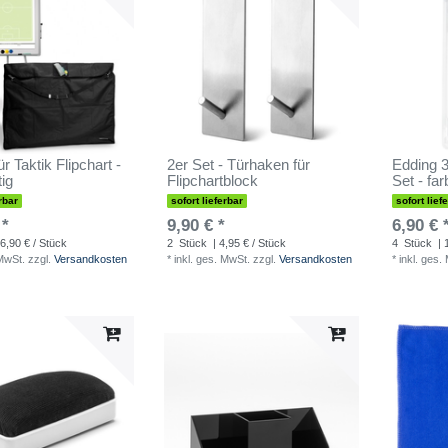
r Taktik Flipchart -
2er Set - Türhaken für
Edding 
ig
Flipchartblock
Set - far
rbar
sofort lieferbar
sofort lief
 *
9,90 € *
6,90 € 
6,90 € / Stück
2
Stück
| 4,95 € / Stück
4
Stück
| 
 MwSt.
zzgl.
Versandkosten
*
inkl. ges. MwSt.
zzgl.
Versandkosten
*
inkl. ges.