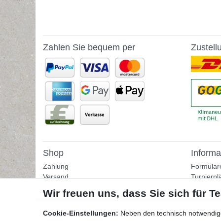
Zahlen Sie bequem per
Zustell
Shop
Informa
Zahlung
Formular
Versand
Turnierpl
Rückgabe
Fußballtr
Helpcenter
Tipps & I
Download-Kataloge
Übungss
Cookie-Einstellungen:
Neben den technisch notwendig
Bestellformular