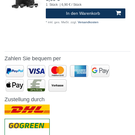
1
Stück
| 6,90 € / Stück
In den Warenkorb
*
inkl. ges. MwSt.
zzgl.
Versandkosten
Zahlen Sie bequem per
Zustellung durch