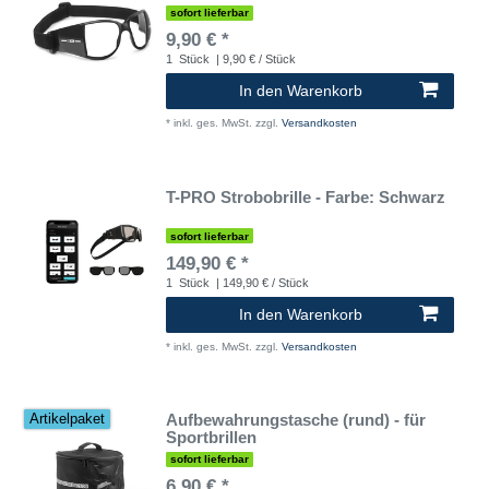
sofort lieferbar
9,90 € *
1
Stück
| 9,90 € / Stück
In den Warenkorb
*
inkl. ges. MwSt.
zzgl.
Versandkosten
T-PRO Strobobrille - Farbe: Schwarz
sofort lieferbar
149,90 € *
1
Stück
| 149,90 € / Stück
In den Warenkorb
*
inkl. ges. MwSt.
zzgl.
Versandkosten
Aufbewahrungstasche (rund) - für
Artikelpaket
Sportbrillen
sofort lieferbar
6,90 € *