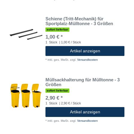
Schiene (Tritt-Mechanik) für
Sportplatz-Mülltonne - 3 Größen
sofort lieferbar
1,00 € *
1
Stück
| 1,00 € / Stück
Artikel anzeigen
*
inkl. ges. MwSt.
zzgl.
Versandkosten
Müllsackhalterung für Mülltonne - 3
Größen
sofort lieferbar
2,90 € *
1
Stück
| 2,90 € / Stück
Artikel anzeigen
*
inkl. ges. MwSt.
zzgl.
Versandkosten