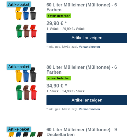
60 Liter Mülleimer (Mülltonne) - 6
Artikelpaket
Farben
sofort lieferbar
29,90 € *
1
Stück
| 29,90 € / Stück
Artikel anzeigen
*
inkl. ges. MwSt.
zzgl.
Versandkosten
80 Liter Mülleimer (Mülltonne) - 6
Artikelpaket
Farben
sofort lieferbar
34,90 € *
1
Stück
| 34,90 € / Stück
Artikel anzeigen
*
inkl. ges. MwSt.
zzgl.
Versandkosten
60 Liter Mülleimer (Mülltonne) - 9
Artikelpaket
Deckelfarben