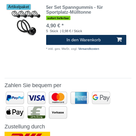
5er Set Spanngummis - für
Artikelpaket
Sportplatz-Mülltonne
sofort lieferbar
4,90 € *
5
Stück
| 0,98 € / Stück
In den Warenkorb
*
inkl. ges. MwSt.
zzgl.
Versandkosten
Zahlen Sie bequem per
Zustellung durch