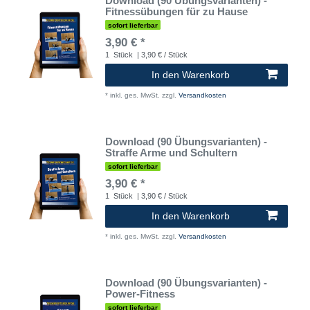
Download (90 Übungsvarianten) -
Fitnessübungen für zu Hause
sofort lieferbar
3,90 € *
1
Stück
| 3,90 € / Stück
In den Warenkorb
*
inkl. ges. MwSt.
zzgl.
Versandkosten
Download (90 Übungsvarianten) -
Straffe Arme und Schultern
sofort lieferbar
3,90 € *
1
Stück
| 3,90 € / Stück
In den Warenkorb
*
inkl. ges. MwSt.
zzgl.
Versandkosten
Download (90 Übungsvarianten) -
Power-Fitness
sofort lieferbar