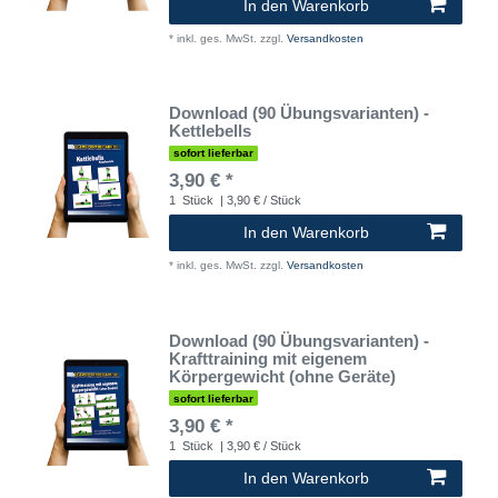
In den Warenkorb
*
inkl. ges. MwSt.
zzgl.
Versandkosten
Download (90 Übungsvarianten) -
Kettlebells
sofort lieferbar
3,90 € *
1
Stück
| 3,90 € / Stück
In den Warenkorb
*
inkl. ges. MwSt.
zzgl.
Versandkosten
Download (90 Übungsvarianten) -
Krafttraining mit eigenem
Körpergewicht (ohne Geräte)
sofort lieferbar
3,90 € *
1
Stück
| 3,90 € / Stück
In den Warenkorb