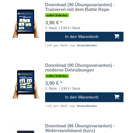
Download (90 Übungsvarianten) -
Trainieren mit dem Battle Rope
sofort lieferbar
3,90 € *
1
Stück
| 3,90 € / Stück
In den Warenkorb
*
inkl. ges. MwSt.
zzgl.
Versandkosten
Download (90 Übungsvarianten) -
moderne Dehnübungen
sofort lieferbar
3,90 € *
1
Stück
| 3,90 € / Stück
In den Warenkorb
*
inkl. ges. MwSt.
zzgl.
Versandkosten
Download (66 Übungsvarianten) -
Widerstandsband (kurz)