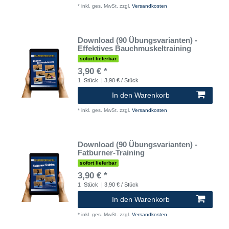
*
inkl. ges. MwSt.
zzgl.
Versandkosten
Download (90 Übungsvarianten) -
Effektives Bauchmuskeltraining
sofort lieferbar
3,90 € *
1
Stück
| 3,90 € / Stück
In den Warenkorb
*
inkl. ges. MwSt.
zzgl.
Versandkosten
Download (90 Übungsvarianten) -
Fatburner-Training
sofort lieferbar
3,90 € *
1
Stück
| 3,90 € / Stück
In den Warenkorb
*
inkl. ges. MwSt.
zzgl.
Versandkosten