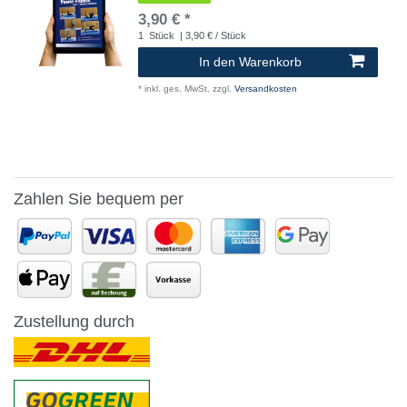
3,90 € *
1
Stück
| 3,90 € / Stück
In den Warenkorb
*
inkl. ges. MwSt.
zzgl.
Versandkosten
Zahlen Sie bequem per
Zustellung durch