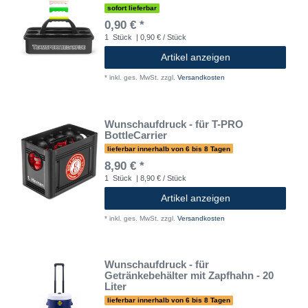
sofort lieferbar
0,90 € *
1
Stück
| 0,90 € / Stück
Artikel anzeigen
*
inkl. ges. MwSt.
zzgl.
Versandkosten
Wunschaufdruck - für T-PRO
BottleCarrier
lieferbar innerhalb von 6 bis 8 Tagen
8,90 € *
1
Stück
| 8,90 € / Stück
Artikel anzeigen
*
inkl. ges. MwSt.
zzgl.
Versandkosten
Wunschaufdruck - für
Getränkebehälter mit Zapfhahn - 20
Liter
lieferbar innerhalb von 6 bis 8 Tagen