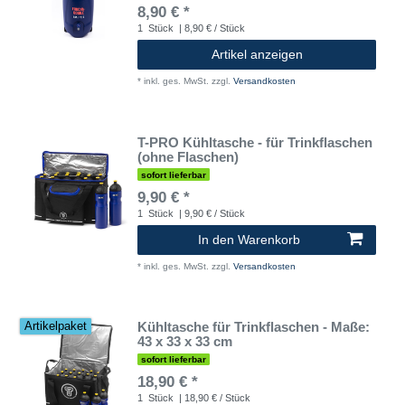
8,90 € *
1
Stück
| 8,90 € / Stück
Artikel anzeigen
*
inkl. ges. MwSt.
zzgl.
Versandkosten
T-PRO Kühltasche - für Trinkflaschen
(ohne Flaschen)
sofort lieferbar
9,90 € *
1
Stück
| 9,90 € / Stück
In den Warenkorb
*
inkl. ges. MwSt.
zzgl.
Versandkosten
Kühltasche für Trinkflaschen - Maße:
Artikelpaket
43 x 33 x 33 cm
sofort lieferbar
18,90 € *
1
Stück
| 18,90 € / Stück