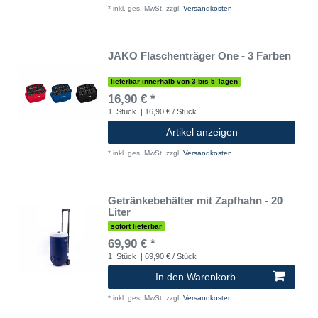
*
inkl. ges. MwSt.
zzgl.
Versandkosten
JAKO Flaschenträger One - 3 Farben
lieferbar innerhalb von 3 bis 5 Tagen
16,90 € *
1
Stück
| 16,90 € / Stück
Artikel anzeigen
*
inkl. ges. MwSt.
zzgl.
Versandkosten
Getränkebehälter mit Zapfhahn - 20
Liter
sofort lieferbar
69,90 € *
1
Stück
| 69,90 € / Stück
In den Warenkorb
*
inkl. ges. MwSt.
zzgl.
Versandkosten