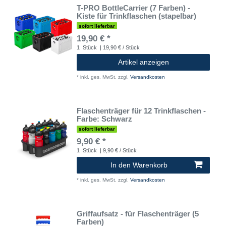
T-PRO BottleCarrier (7 Farben) -
Kiste für Trinkflaschen (stapelbar)
sofort lieferbar
19,90 € *
1
Stück
| 19,90 € / Stück
Artikel anzeigen
*
inkl. ges. MwSt.
zzgl.
Versandkosten
Flaschenträger für 12 Trinkflaschen -
Farbe: Schwarz
sofort lieferbar
9,90 € *
1
Stück
| 9,90 € / Stück
In den Warenkorb
*
inkl. ges. MwSt.
zzgl.
Versandkosten
Griffaufsatz - für Flaschenträger (5
Farben)