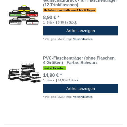
Wunschaufdruck - für Flaschenträger
(12 Trinkflaschen)
lieferbar innerhalb von 6 bis 8 Tagen
8,90 € *
1
Stück
| 8,90 € / Stück
Artikel anzeigen
*
inkl. ges. MwSt.
zzgl.
Versandkosten
PVC-Flaschenträger (ohne Flaschen,
4 Größen) - Farbe: Schwarz
sofort lieferbar
14,90 € *
1
Stück
| 14,90 € / Stück
Artikel anzeigen
*
inkl. ges. MwSt.
zzgl.
Versandkosten