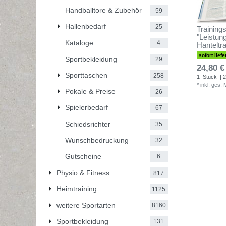
Handballtore & Zubehör
59
Hallenbedarf
25
Training
"Leistun
Kataloge
4
Hanteltra
sofort liefe
Sportbekleidung
29
24,80 €
Sporttaschen
258
1
Stück
| 2
*
inkl. ges.
Pokale & Preise
26
Spielerbedarf
67
Schiedsrichter
35
Wunschbedruckung
32
Gutscheine
6
Physio & Fitness
817
Heimtraining
1125
weitere Sportarten
8160
Sportbekleidung
131