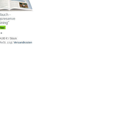
sbuch -
gsreserve
ining"
rbar
 *
4,80 € / Stück
 MwSt.
zzgl.
Versandkosten