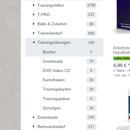
Trainingshilfen
2780
T-PRO
221
Bälle & Zubehör
88
Trainerbedarf
606
Trainingsübungen
209
Arbeitsb
Bücher
5
Handballt
sofort liefe
Downloads
70
4,90 € *
DVD-Video-CD
8
1
Stück
| 4
*
inkl. ges.
Kartotheken
35
Trainingskarten
39
Trainingspläne
9
Sonstiges
16
Downloads
140
Betreuerbedarf
217