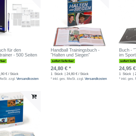
uch für den
Handball Trainingsbuch -
Buch - 
rainer - 500 Seiten
"Halten und Siegen"
im Sport
rbar
sofort lieferbar
sofort lief
24,80 € *
24,95 €
,90 € / Stück
1
Stück
| 24,80 € / Stück
1
Stück
| 
 MwSt.
zzgl.
Versandkosten
*
inkl. ges. MwSt.
zzgl.
Versandkosten
*
inkl. ges.