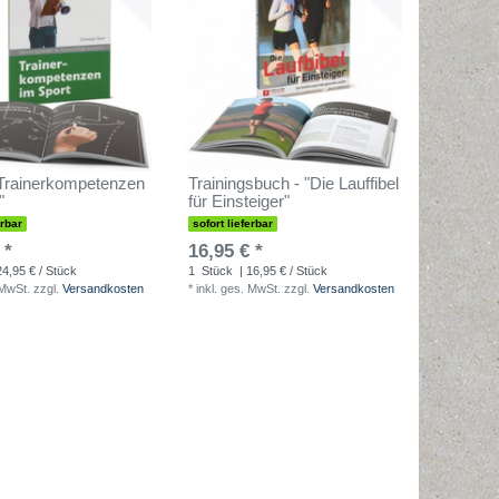
"Trainerkompetenzen
Trainingsbuch - "Die Lauffibel
"
für Einsteiger"
erbar
sofort lieferbar
 *
16,95 € *
24,95 € / Stück
1
Stück
| 16,95 € / Stück
 MwSt.
zzgl.
Versandkosten
*
inkl. ges. MwSt.
zzgl.
Versandkosten