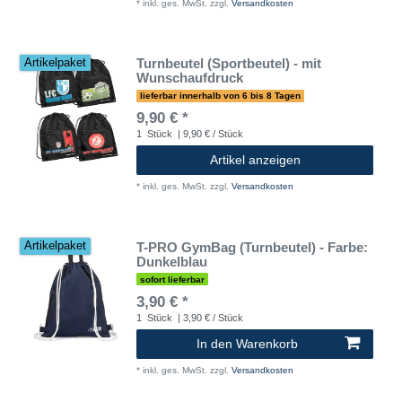
*
inkl. ges. MwSt.
zzgl.
Versandkosten
Turnbeutel (Sportbeutel) - mit
Artikelpaket
Wunschaufdruck
lieferbar innerhalb von 6 bis 8 Tagen
9,90 € *
1
Stück
| 9,90 € / Stück
Artikel anzeigen
*
inkl. ges. MwSt.
zzgl.
Versandkosten
T-PRO GymBag (Turnbeutel) - Farbe:
Artikelpaket
Dunkelblau
sofort lieferbar
3,90 € *
1
Stück
| 3,90 € / Stück
In den Warenkorb
*
inkl. ges. MwSt.
zzgl.
Versandkosten