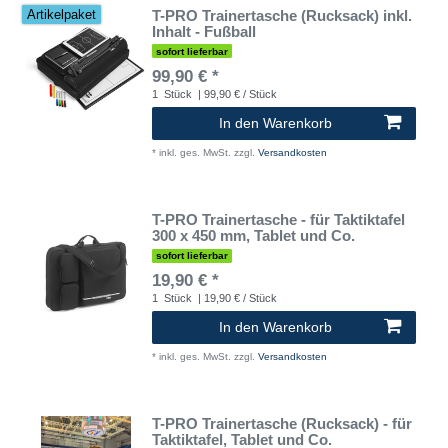
T-PRO Trainertasche (Rucksack) inkl.
Artikelpaket
Inhalt - Fußball
sofort lieferbar
99,90 € *
1
Stück
| 99,90 € / Stück
In den Warenkorb
*
inkl. ges. MwSt.
zzgl.
Versandkosten
T-PRO Trainertasche - für Taktiktafel
300 x 450 mm, Tablet und Co.
sofort lieferbar
19,90 € *
1
Stück
| 19,90 € / Stück
In den Warenkorb
*
inkl. ges. MwSt.
zzgl.
Versandkosten
T-PRO Trainertasche (Rucksack) - für
Taktiktafel, Tablet und Co.