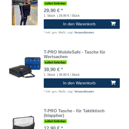
sofort lieferbar
29,90 € *
1
Stück
| 29,90 € / Stück
In den Warenkorb
*
inkl. ges. MwSt.
zzgl.
Versandkosten
T-PRO MobileSafe - Tasche für
Wertsachen
sofort lieferbar
39,90 € *
1
Stück
| 39,90 € / Stück
In den Warenkorb
*
inkl. ges. MwSt.
zzgl.
Versandkosten
T-PRO Tasche - für Taktiktisch
(klappbar)
sofort lieferbar
12,90 € *