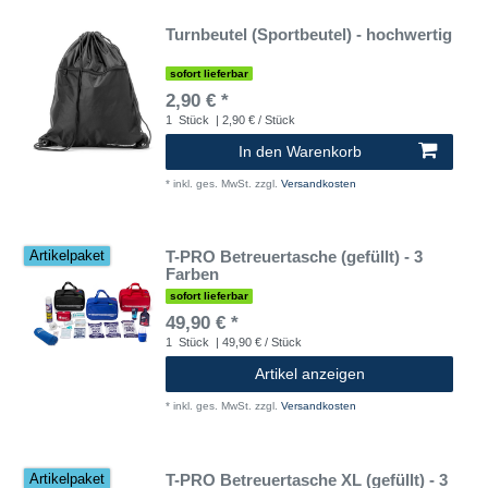
Turnbeutel (Sportbeutel) - hochwertig
sofort lieferbar
2,90 € *
1
Stück
| 2,90 € / Stück
In den Warenkorb
*
inkl. ges. MwSt.
zzgl.
Versandkosten
T-PRO Betreuertasche (gefüllt) - 3
Artikelpaket
Farben
sofort lieferbar
49,90 € *
1
Stück
| 49,90 € / Stück
Artikel anzeigen
*
inkl. ges. MwSt.
zzgl.
Versandkosten
T-PRO Betreuertasche XL (gefüllt) - 3
Artikelpaket