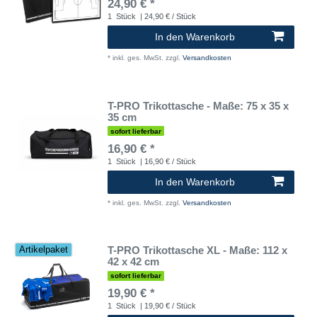
24,90 € *
1
Stück
| 24,90 € / Stück
In den Warenkorb
*
inkl. ges. MwSt.
zzgl.
Versandkosten
T-PRO Trikottasche - Maße: 75 x 35 x
35 cm
sofort lieferbar
16,90 € *
1
Stück
| 16,90 € / Stück
In den Warenkorb
*
inkl. ges. MwSt.
zzgl.
Versandkosten
T-PRO Trikottasche XL - Maße: 112 x
Artikelpaket
42 x 42 cm
sofort lieferbar
19,90 € *
1
Stück
| 19,90 € / Stück