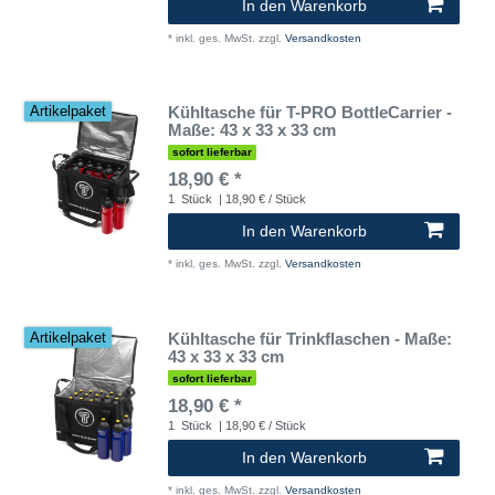
In den Warenkorb
*
inkl. ges. MwSt.
zzgl.
Versandkosten
Kühltasche für T-PRO BottleCarrier -
Artikelpaket
Maße: 43 x 33 x 33 cm
sofort lieferbar
18,90 € *
1
Stück
| 18,90 € / Stück
In den Warenkorb
*
inkl. ges. MwSt.
zzgl.
Versandkosten
Kühltasche für Trinkflaschen - Maße:
Artikelpaket
43 x 33 x 33 cm
sofort lieferbar
18,90 € *
1
Stück
| 18,90 € / Stück
In den Warenkorb
*
inkl. ges. MwSt.
zzgl.
Versandkosten