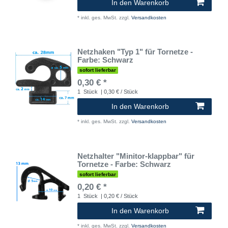
In den Warenkorb
*
inkl. ges. MwSt.
zzgl.
Versandkosten
Netzhaken "Typ 1" für Tornetze -
Farbe: Schwarz
sofort lieferbar
0,30 € *
1
Stück
| 0,30 € / Stück
In den Warenkorb
*
inkl. ges. MwSt.
zzgl.
Versandkosten
Netzhalter "Minitor-klappbar" für
Tornetze - Farbe: Schwarz
sofort lieferbar
0,20 € *
1
Stück
| 0,20 € / Stück
In den Warenkorb
*
inkl. ges. MwSt.
zzgl.
Versandkosten