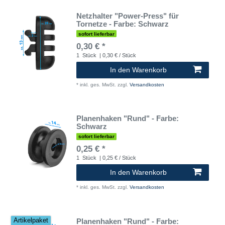
Netzhalter "Power-Press" für
Tornetze - Farbe: Schwarz
sofort lieferbar
0,30 € *
1
Stück
| 0,30 € / Stück
In den Warenkorb
*
inkl. ges. MwSt.
zzgl.
Versandkosten
Planenhaken "Rund" - Farbe:
Schwarz
sofort lieferbar
0,25 € *
1
Stück
| 0,25 € / Stück
In den Warenkorb
*
inkl. ges. MwSt.
zzgl.
Versandkosten
Planenhaken "Rund" - Farbe:
Artikelpaket