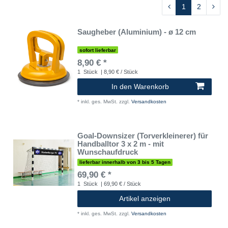
1
2
Saugheber (Aluminium) - ø 12 cm
sofort lieferbar
8,90 € *
1
Stück
| 8,90 € / Stück
In den Warenkorb
*
inkl. ges. MwSt.
zzgl.
Versandkosten
Goal-Downsizer (Torverkleinerer) für
Handballtor 3 x 2 m - mit
Wunschaufdruck
lieferbar innerhalb von 3 bis 5 Tagen
69,90 € *
1
Stück
| 69,90 € / Stück
Artikel anzeigen
*
inkl. ges. MwSt.
zzgl.
Versandkosten