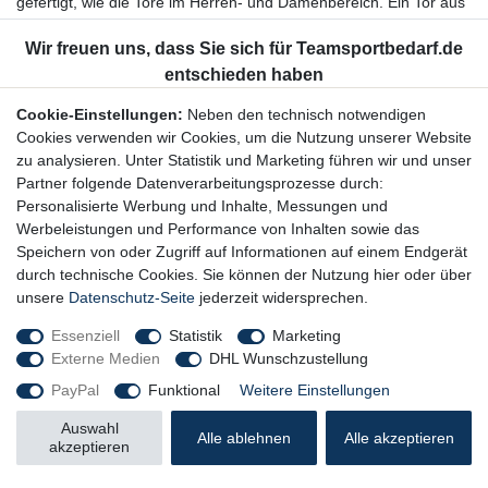
gefertigt, wie die Tore im Herren- und Damenbereich. Ein Tor aus
Aluminium ist unter Umständen jedoch besser für den
Jugendbereich geeignet, da es im Falle eines Zusammenstoßes
nicht ganz so schmerzhaft für den Torwart ist.
Weshalb ist eine angepasste Torgröße wichtig für die
Cookie-Einstellungen:
Neben den technisch notwendigen
Kinder?
Cookies verwenden wir Cookies, um die Nutzung unserer Website
zu analysieren. Unter Statistik und Marketing führen wir und unser
Natürlich haben die jungen Handballerinnen und Handballer
Partner folgende Datenverarbeitungsprozesse durch:
eingeschränkte, körperliche Möglichkeiten, schließlich befinden
Personalisierte Werbung und Inhalte, Messungen und
sie sich noch im Wachstum. Auch beim Teamsport Handball ist es
Werbeleistungen und Performance von Inhalten sowie das
in diesem Zusammenhang richtig und wichtig, dass das
Speichern von oder Zugriff auf Informationen auf einem Endgerät
Regelwerk bei den ersten Altersklassen in gewissen Dingen,
durch technische Cookies. Sie können der Nutzung hier oder über
beispielsweise der Torgröße, abgeändert wird. Für einen
unsere
Datenschutz-Seite
jederzeit widersprechen.
beispielsweise 1,30 m großen Handballtorwart wäre es einfach
unverhältnismäßig, wenn er von Beginn an ein zwei Meter hohes
Essenziell
Statistik
Marketing
Handballtor verteidigen müsste. Für die Feldspieler wäre es unter
Externe Medien
DHL Wunschzustellung
Umständen zu einfach, den Ball im gegnerischen Tor
PayPal
Funktional
Weitere Einstellungen
unterzubringen. Insbesondere in der ersten Altersklasse, der F-
Jugend, müssen sich die Spieler erst einmal an das allgemeine
Auswahl
Alle ablehnen
Alle akzeptieren
Spielen, die hierfür notwendigen Techniken sowie den Ball
akzeptieren
gewöhnen. Die Spielerinnen und Spieler müssen erst einmal