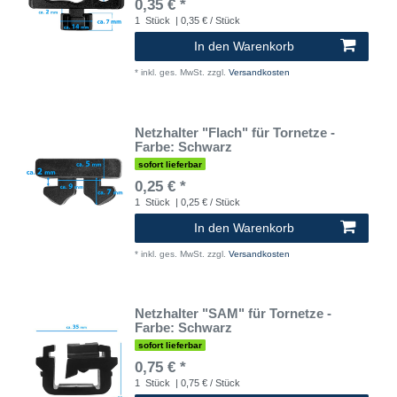
0,35 € *
1
Stück
| 0,35 € / Stück
In den Warenkorb
*
inkl. ges. MwSt.
zzgl.
Versandkosten
Netzhalter "Flach" für Tornetze -
Farbe: Schwarz
sofort lieferbar
0,25 € *
1
Stück
| 0,25 € / Stück
In den Warenkorb
*
inkl. ges. MwSt.
zzgl.
Versandkosten
Netzhalter "SAM" für Tornetze -
Farbe: Schwarz
sofort lieferbar
0,75 € *
1
Stück
| 0,75 € / Stück