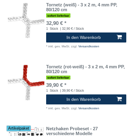
Tornetz (weiß) - 3 x 2 m, 4 mm PP,
80/120 cm
sofort lieferbar
32,90 € *
1
Stück
| 32,90 € / Stück
In den Warenkorb
*
inkl. ges. MwSt.
zzgl.
Versandkosten
Tornetz (rot-weiß) - 3 x 2 m, 4 mm PP,
80/120 cm
sofort lieferbar
39,90 € *
1
Stück
| 39,90 € / Stück
In den Warenkorb
*
inkl. ges. MwSt.
zzgl.
Versandkosten
Netzhaken Probeset - 27
Artikelpaket
verschiedene Modelle