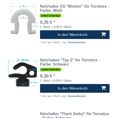
Netzhalter XS "Minitor" für Tornetze -
Farbe: Weiß
sofort lieferbar
0,35 € *
1
Stück
| 0,35 € / Stück
In den Warenkorb
*
inkl. ges. MwSt.
zzgl.
Versandkosten
Netzhaken "Typ 2" für Tornetze -
Farbe: Schwarz
sofort lieferbar
0,30 € *
1
Stück
| 0,30 € / Stück
In den Warenkorb
*
inkl. ges. MwSt.
zzgl.
Versandkosten
Netzhalter "Flach (helo)" für Tornetze
- Farbe: Schwarz