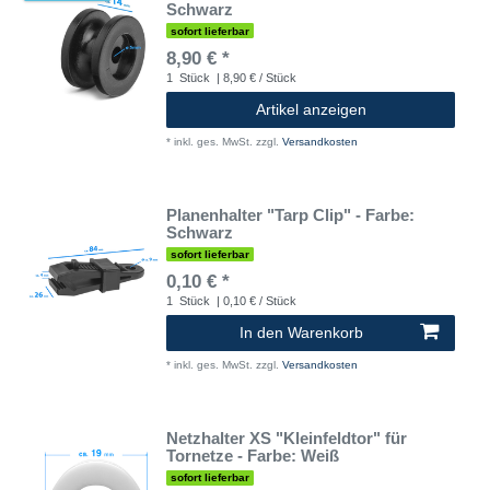
Schwarz
sofort lieferbar
8,90 € *
1
Stück
| 8,90 € / Stück
Artikel anzeigen
*
inkl. ges. MwSt.
zzgl.
Versandkosten
Planenhalter "Tarp Clip" - Farbe:
Schwarz
sofort lieferbar
0,10 € *
1
Stück
| 0,10 € / Stück
In den Warenkorb
*
inkl. ges. MwSt.
zzgl.
Versandkosten
Netzhalter XS "Kleinfeldtor" für
Tornetze - Farbe: Weiß
sofort lieferbar