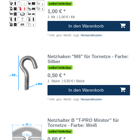
sofort lieferbar
1,00 € *
1
Kit
| 1,00 € / Kit
In den Warenkorb
*
inkl. ges. MwSt.
zzgl.
Versandkosten
Netzhaken "M6" für Tornetze - Farbe:
Silber
sofort lieferbar
0,50 € *
1
Stück
| 0,50 € / Stück
In den Warenkorb
*
inkl. ges. MwSt.
zzgl.
Versandkosten
Netzhalter B "T-PRO Minitor" für
Tornetze - Farbe: Weiß
sofort lieferbar
0,60 € *