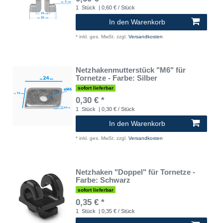
1
Stück
| 0,60 € / Stück
In den Warenkorb
*
inkl. ges. MwSt.
zzgl.
Versandkosten
Netzhakenmutterstück "M6" für
Tornetze - Farbe: Silber
sofort lieferbar
0,30 € *
1
Stück
| 0,30 € / Stück
In den Warenkorb
*
inkl. ges. MwSt.
zzgl.
Versandkosten
Netzhaken "Doppel" für Tornetze -
Farbe: Schwarz
sofort lieferbar
0,35 € *
1
Stück
| 0,35 € / Stück