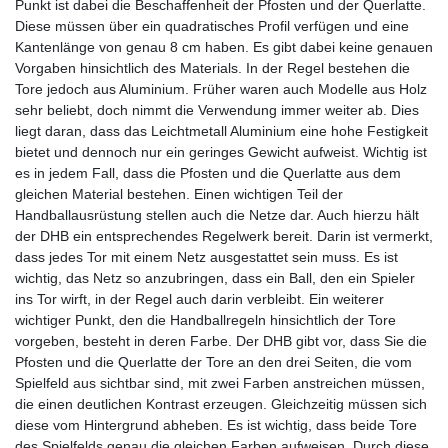
Punkt ist dabei die Beschaffenheit der Pfosten und der Querlatte.
Diese müssen über ein quadratisches Profil verfügen und eine
Kantenlänge von genau 8 cm haben. Es gibt dabei keine genauen
Vorgaben hinsichtlich des Materials. In der Regel bestehen die
Tore jedoch aus Aluminium. Früher waren auch Modelle aus Holz
sehr beliebt, doch nimmt die Verwendung immer weiter ab. Dies
liegt daran, dass das Leichtmetall Aluminium eine hohe Festigkeit
bietet und dennoch nur ein geringes Gewicht aufweist. Wichtig ist
es in jedem Fall, dass die Pfosten und die Querlatte aus dem
gleichen Material bestehen. Einen wichtigen Teil der
Handballausrüstung stellen auch die Netze dar. Auch hierzu hält
der DHB ein entsprechendes Regelwerk bereit. Darin ist vermerkt,
dass jedes Tor mit einem Netz ausgestattet sein muss. Es ist
wichtig, das Netz so anzubringen, dass ein Ball, den ein Spieler
ins Tor wirft, in der Regel auch darin verbleibt. Ein weiterer
wichtiger Punkt, den die Handballregeln hinsichtlich der Tore
vorgeben, besteht in deren Farbe. Der DHB gibt vor, dass Sie die
Pfosten und die Querlatte der Tore an den drei Seiten, die vom
Spielfeld aus sichtbar sind, mit zwei Farben anstreichen müssen,
die einen deutlichen Kontrast erzeugen. Gleichzeitig müssen sich
diese vom Hintergrund abheben. Es ist wichtig, dass beide Tore
des Spielfelds genau die gleichen Farben aufweisen. Durch diese