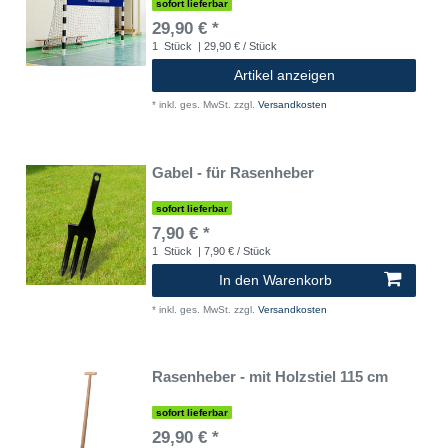
sofort lieferbar
29,90 € *
1
Stück
| 29,90 € / Stück
Artikel anzeigen
*
inkl. ges. MwSt.
zzgl.
Versandkosten
Gabel - für Rasenheber
sofort lieferbar
7,90 € *
1
Stück
| 7,90 € / Stück
In den Warenkorb
*
inkl. ges. MwSt.
zzgl.
Versandkosten
Rasenheber - mit Holzstiel 115 cm
sofort lieferbar
29,90 € *