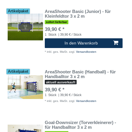
AreaShooter Basic (Junior) - für
Artikelpaket
Kleinfeldtor 3 x 2 m
sofort lieferbar
39,90 € *
1
Stück
| 39,90 € / Stück
In den Warenkorb
*
inkl. ges. MwSt.
zzgl.
Versandkosten
AreaShooter Basic (Handball) - für
Artikelpaket
Handballtor 3 x 2 m
aktuell ausverkauft
39,90 € *
1
Stück
| 39,90 € / Stück
*
inkl. ges. MwSt.
zzgl.
Versandkosten
Goal-Downsizer (Torverkleinerer) -
für Handballtor 3 x 2 m