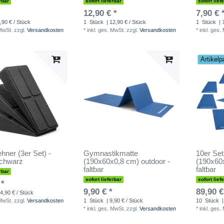
rbar
sofort lieferbar
sofort lief
12,90 € *
7,90 € 
,90 € / Stück
1
Stück
| 12,90 € / Stück
1
Stück
| 
 MwSt.
zzgl.
Versandkosten
*
inkl. ges. MwSt.
zzgl.
Versandkosten
*
inkl. ges.
Artikelp
ner (3er Set) -
Gymnastikmatte
10er Se
Schwarz
(190x60x0,8 cm) outdoor -
(190x60x
faltbar
faltbar
rbar
sofort lieferbar
sofort lief
 *
9,90 € *
89,90 €
4,90 € / Stück
 MwSt.
zzgl.
Versandkosten
1
Stück
| 9,90 € / Stück
10
Stück
|
*
inkl. ges. MwSt.
zzgl.
Versandkosten
*
inkl. ges.