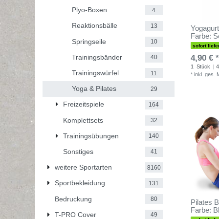
Plyo-Boxen
4
Reaktionsbälle
13
Yogagurt
Farbe: 
Springseile
10
sofort liefe
Trainingsbänder
4,90 € *
40
1
Stück
| 4
Trainingswürfel
11
*
inkl. ges.
Yoga & Pilates
29
Freizeitspiele
164
Komplettsets
32
Trainingsübungen
140
Sonstiges
41
weitere Sportarten
8160
Sportbekleidung
131
Bedruckung
80
Pilates B
Farbe: B
T-PRO Cover
49