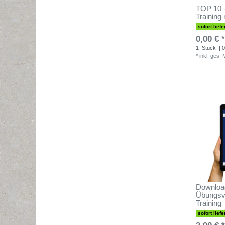
TOP 10 -
Training 
sofort liefe
0,00 € *
1
Stück
| 0
*
inkl. ges.
Downloa
Übungsva
Training
sofort liefe