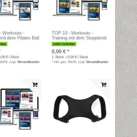
- Workouts -
TOP 10 - Workouts -
 mit dem Pilates Ball
Training mit dem Steppbrett
erbar
sofort lieferbar
*
0,00 € *
0,00 € / Stück
1
Stück
| 0,00 € / Stück
 MwSt.
zzgl.
Versandkosten
*
inkl. ges. MwSt.
zzgl.
Versandkosten