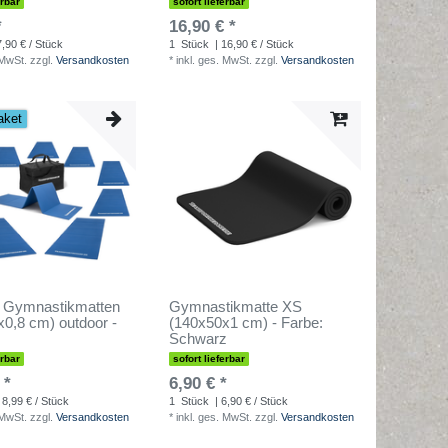
erbar
sofort lieferbar
*
16,90 € *
7,90 € / Stück
1
Stück
| 16,90 € / Stück
 MwSt.
zzgl.
Versandkosten
*
inkl. ges. MwSt.
zzgl.
Versandkosten
aket
t Gymnastikmatten
Gymnastikmatte XS
0,8 cm) outdoor -
(140x50x1 cm) - Farbe:
Schwarz
erbar
sofort lieferbar
 *
6,90 € *
 8,99 € / Stück
1
Stück
| 6,90 € / Stück
 MwSt.
zzgl.
Versandkosten
*
inkl. ges. MwSt.
zzgl.
Versandkosten