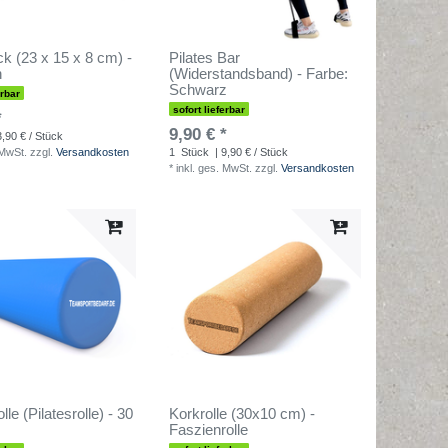
k (23 x 15 x 8 cm) -
Pilates Bar
n
(Widerstandsband) - Farbe:
Schwarz
erbar
sofort lieferbar
*
9,90 € *
3,90 € / Stück
 MwSt.
zzgl.
Versandkosten
1
Stück
| 9,90 € / Stück
*
inkl. ges. MwSt.
zzgl.
Versandkosten
lle (Pilatesrolle) - 30
Korkrolle (30x10 cm) -
Faszienrolle