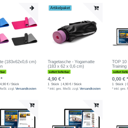
Artikelpaket
te (183x62x0,6 cm)
Tragetasche - Yogamatte
TOP 10 
en
(183 x 62 x 0,6 cm)
Training
rbar
sofort lieferbar
sofort lief
 *
4,90 € *
0,00 € 
4,90 € / Stück
1
Stück
| 4,90 € / Stück
1
Stück
| 
 MwSt.
zzgl.
Versandkosten
*
inkl. ges. MwSt.
zzgl.
Versandkosten
*
inkl. ges.