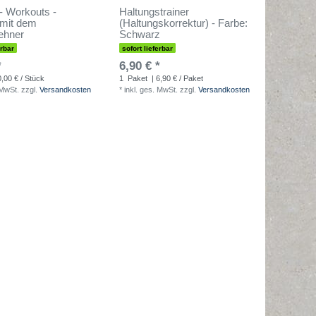
- Workouts -
Haltungstrainer
 mit dem
(Haltungskorrektur) - Farbe:
ehner
Schwarz
erbar
sofort lieferbar
*
6,90 € *
0,00 € / Stück
1
Paket
| 6,90 € / Paket
 MwSt.
zzgl.
Versandkosten
*
inkl. ges. MwSt.
zzgl.
Versandkosten