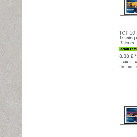
TOP 10 -
Training
Balance
sofort liefe
0,00 € *
1
Stück
| 0
*
inkl. ges.