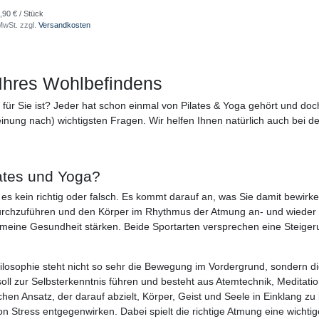
,90 € / Stück
 MwSt.
zzgl.
Versandkosten
 Ihres Wohlbefindens
rt für Sie ist? Jeder hat schon einmal von Pilates & Yoga gehört und doc
ung nach) wichtigsten Fragen. Wir helfen Ihnen natürlich auch bei der
lates und Yoga?
es kein richtig oder falsch. Es kommt darauf an, was Sie damit bewirke
chzuführen und den Körper im Rhythmus der Atmung an- und wieder z
meine Gesundheit stärken. Beide Sportarten versprechen eine Steiger
 Philosophie steht nicht so sehr die Bewegung im Vordergrund, sondern
soll zur Selbsterkenntnis führen und besteht aus Atemtechnik, Medita
n Ansatz, der darauf abzielt, Körper, Geist und Seele in Einklang zu
Stress entgegenwirken. Dabei spielt die richtige Atmung eine wichtig