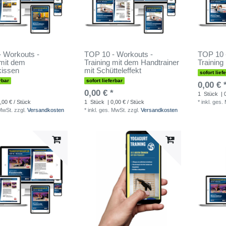
 Workouts -
TOP 10 - Workouts -
TOP 10 
 mit dem
Training mit dem Handtrainer
Training
kissen
mit Schütteleffekt
sofort lief
rbar
sofort lieferbar
0,00 € 
0,00 € *
1
Stück
| 
,00 € / Stück
1
Stück
| 0,00 € / Stück
*
inkl. ges.
 MwSt.
zzgl.
Versandkosten
*
inkl. ges. MwSt.
zzgl.
Versandkosten