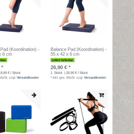
Pad (Koordination) -
Balance Pad (Koordination) -
x 6 cm
55 x 42 x 6 cm
erbar
sofort lieferbar
 *
26,90 € *
18,90 € / Stück
1
Stück
| 26,90 € / Stück
 MwSt.
zzgl.
Versandkosten
*
inkl. ges. MwSt.
zzgl.
Versandkosten