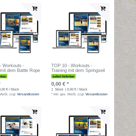
- Workouts -
TOP 10 - Workouts -
 mit dem Battle Rope
Training mit dem Springseil
erbar
sofort lieferbar
*
0,00 € *
0,00 € / Stück
1
Stück
| 0,00 € / Stück
 MwSt.
zzgl.
Versandkosten
*
inkl. ges. MwSt.
zzgl.
Versandkosten