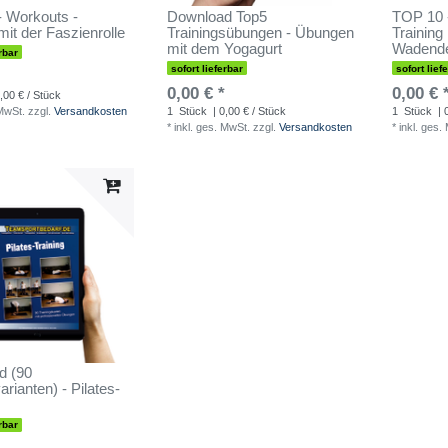
 Workouts -
Download Top5
TOP 10 
mit der Faszienrolle
Trainingsübungen - Übungen
Training
mit dem Yogagurt
Wadend
rbar
sofort lieferbar
sofort lief
0,00 € *
0,00 € 
,00 € / Stück
 MwSt.
zzgl.
Versandkosten
1
Stück
| 0,00 € / Stück
1
Stück
| 
*
inkl. ges. MwSt.
zzgl.
Versandkosten
*
inkl. ges.
d (90
rianten) - Pilates-
rbar