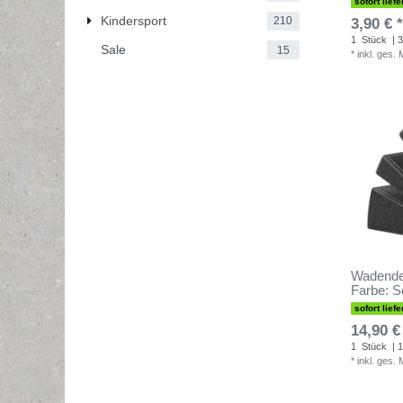
sofort liefe
Kindersport
210
3,90 € *
1
Stück
| 3
Sale
15
*
inkl. ges.
Wadendeh
Farbe: 
sofort liefe
14,90 €
1
Stück
| 1
*
inkl. ges.