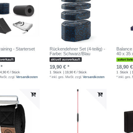
aining - Starterset
Rückendehner Set (4-teilig) -
Balance 
Farbe: Schwarz/Blau
40 x 35 
sverkauft
aktuell ausverkauft
sofort lief
 *
19,90 € *
18,90 €
4,90 € / Stück
1
Stück
| 19,90 € / Stück
1
Stück
| 
 MwSt.
zzgl.
Versandkosten
*
inkl. ges. MwSt.
zzgl.
Versandkosten
*
inkl. ges.