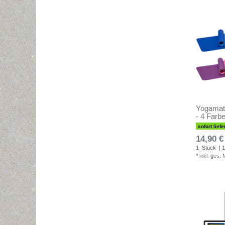
Yogamat
- 4 Farb
sofort liefe
14,90 €
1
Stück
| 1
*
inkl. ges.