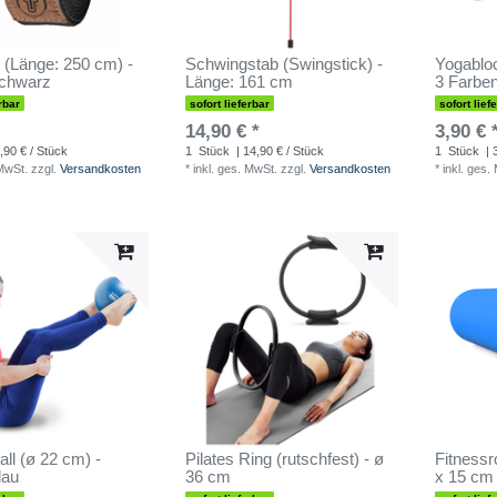
 (Länge: 250 cm) -
Schwingstab (Swingstick) -
Yogabloc
Schwarz
Länge: 161 cm
3 Farbe
rbar
sofort lieferbar
sofort lief
14,90 € *
3,90 € 
,90 € / Stück
1
Stück
| 14,90 € / Stück
1
Stück
| 
 MwSt.
zzgl.
Versandkosten
*
inkl. ges. MwSt.
zzgl.
Versandkosten
*
inkl. ges.
all (ø 22 cm) -
Pilates Ring (rutschfest) - ø
Fitnessro
lau
36 cm
x 15 cm