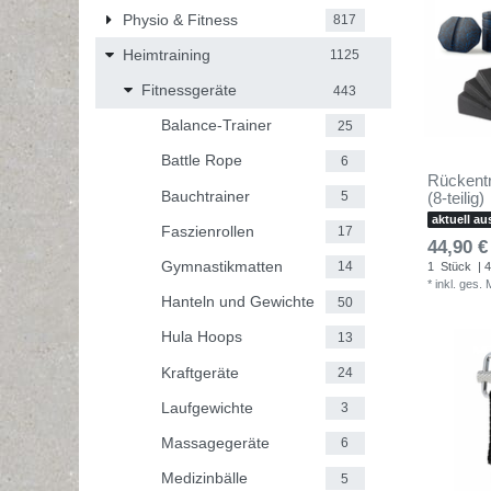
Physio & Fitness
817
Heimtraining
1125
Fitnessgeräte
443
Balance-Trainer
25
Battle Rope
6
Rückentr
Bauchtrainer
5
(8-teilig)
aktuell au
Faszienrollen
17
44,90 €
Gymnastikmatten
14
1
Stück
| 4
*
inkl. ges.
Hanteln und Gewichte
50
Hula Hoops
13
Kraftgeräte
24
Laufgewichte
3
Massagegeräte
6
Medizinbälle
5