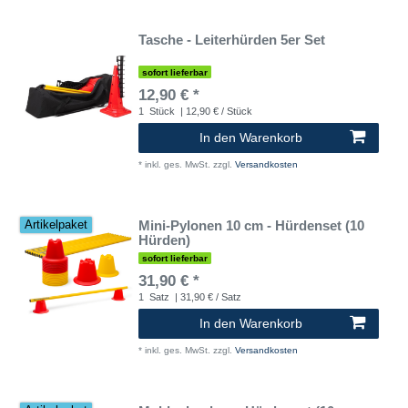
Tasche - Leiterhürden 5er Set
sofort lieferbar
12,90 € *
1
Stück
| 12,90 € / Stück
In den Warenkorb
*
inkl. ges. MwSt.
zzgl.
Versandkosten
Mini-Pylonen 10 cm - Hürdenset (10
Artikelpaket
Hürden)
sofort lieferbar
31,90 € *
1
Satz
| 31,90 € / Satz
In den Warenkorb
*
inkl. ges. MwSt.
zzgl.
Versandkosten