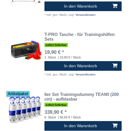
In den Warenkorb
*
inkl. ges. MwSt.
zzgl.
Versandkosten
T-PRO Tasche - für Trainingshilfen
Sets
sofort lieferbar
19,90 € *
1
Stück
| 19,90 € / Stück
In den Warenkorb
*
inkl. ges. MwSt.
zzgl.
Versandkosten
6er Set Trainingsdummy TEAMI (200
Artikelpaket
cm) - aufblasbar
sofort lieferbar
339,90 € *
6
Stück
| 56,65 € / Stück
In den Warenkorb