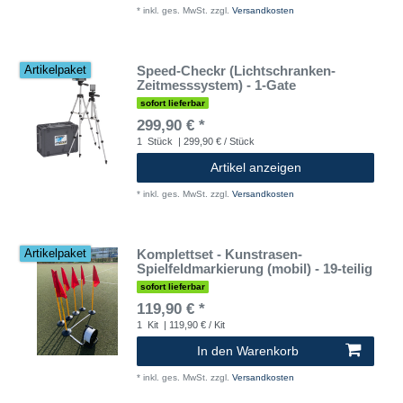
*
inkl. ges. MwSt.
zzgl.
Versandkosten
Speed-Checkr (Lichtschranken-
Artikelpaket
Zeitmesssystem) - 1-Gate
sofort lieferbar
299,90 € *
1
Stück
| 299,90 € / Stück
Artikel anzeigen
*
inkl. ges. MwSt.
zzgl.
Versandkosten
Komplettset - Kunstrasen-
Artikelpaket
Spielfeldmarkierung (mobil) - 19-teilig
sofort lieferbar
119,90 € *
1
Kit
| 119,90 € / Kit
In den Warenkorb
*
inkl. ges. MwSt.
zzgl.
Versandkosten