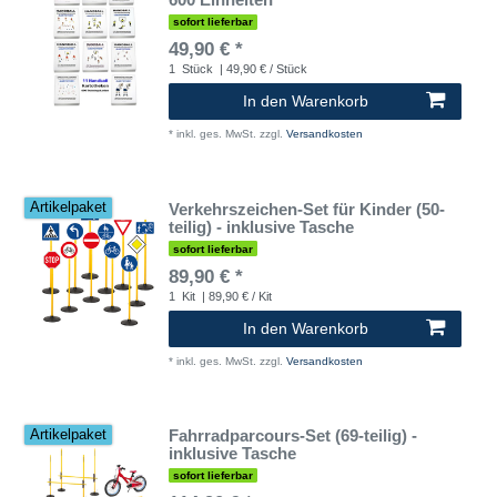
sofort lieferbar
49,90 € *
1
Stück
| 49,90 € / Stück
In den Warenkorb
*
inkl. ges. MwSt.
zzgl.
Versandkosten
Verkehrszeichen-Set für Kinder (50-
Artikelpaket
teilig) - inklusive Tasche
sofort lieferbar
89,90 € *
1
Kit
| 89,90 € / Kit
In den Warenkorb
*
inkl. ges. MwSt.
zzgl.
Versandkosten
Fahrradparcours-Set (69-teilig) -
Artikelpaket
inklusive Tasche
sofort lieferbar