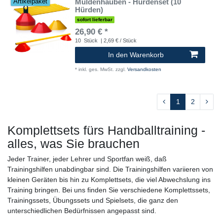
Muldenhauben - Hürdenset (10
Artikelpaket
Hürden)
sofort lieferbar
26,90 € *
10
Stück
| 2,69 € / Stück
In den Warenkorb
*
inkl. ges. MwSt.
zzgl.
Versandkosten
1
2
Komplettsets fürs Handballtraining -
alles, was Sie brauchen
Jeder Trainer, jeder Lehrer und Sportfan weiß, daß
Trainingshilfen unabdingbar sind. Die Trainingshilfen variieren von
kleinen Geräten bis hin zu Komplettsets, die viel Abwechslung ins
Training bringen. Bei uns finden Sie verschiedene Komplettssets,
Trainingssets, Übungssets und Spielsets, die ganz den
unterschiedlichen Bedürfnissen angepasst sind.