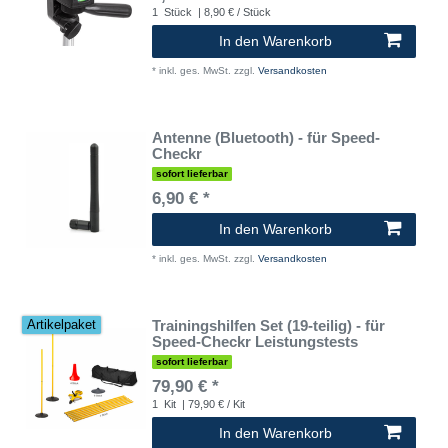
1
Stück
| 8,90 € / Stück
In den Warenkorb
*
inkl. ges. MwSt.
zzgl.
Versandkosten
Antenne (Bluetooth) - für Speed-
Checkr
sofort lieferbar
6,90 € *
In den Warenkorb
*
inkl. ges. MwSt.
zzgl.
Versandkosten
Trainingshilfen Set (19-teilig) - für
Artikelpaket
Speed-Checkr Leistungstests
sofort lieferbar
79,90 € *
1
Kit
| 79,90 € / Kit
In den Warenkorb