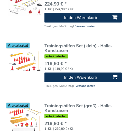
224,90 € *
1
Kit
| 224,90 € / Kit
In den Warenkorb
*
inkl. ges. MwSt.
zzgl.
Versandkosten
Trainingshilfen Set (klein) - Halle-
Artikelpaket
Kunstrasen
sofort lieferbar
119,90 € *
1
Kit
| 119,90 € / Kit
In den Warenkorb
*
inkl. ges. MwSt.
zzgl.
Versandkosten
Trainingshilfen Set (groß) - Halle-
Artikelpaket
Kunstrasen
sofort lieferbar
219,90 € *
1
Kit
| 219,90 € / Kit