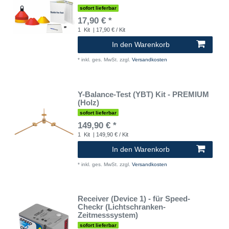
sofort lieferbar
17,90 € *
1
Kit
| 17,90 € / Kit
In den Warenkorb
*
inkl. ges. MwSt.
zzgl.
Versandkosten
Y-Balance-Test (YBT) Kit - PREMIUM
(Holz)
sofort lieferbar
149,90 € *
1
Kit
| 149,90 € / Kit
In den Warenkorb
*
inkl. ges. MwSt.
zzgl.
Versandkosten
Receiver (Device 1) - für Speed-
Checkr (Lichtschranken-
Zeitmesssystem)
sofort lieferbar