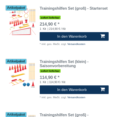
Trainingshilfen Set (groß) - Starterset
Artikelpaket
sofort lieferbar
214,90 € *
1
Kit
| 214,90 € / Kit
In den Warenkorb
*
inkl. ges. MwSt.
zzgl.
Versandkosten
Trainingshilfen Set (klein) -
Artikelpaket
Saisonvorbereitung
sofort lieferbar
114,90 € *
1
Kit
| 114,90 € / Kit
In den Warenkorb
*
inkl. ges. MwSt.
zzgl.
Versandkosten
Trainingshilfen Set (groß) -
Artikelpaket