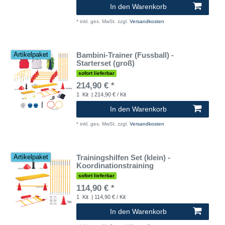
In den Warenkorb
*
inkl. ges. MwSt.
zzgl.
Versandkosten
Bambini-Trainer (Fussball) -
Artikelpaket
Starterset (groß)
sofort lieferbar
214,90 € *
1
Kit
| 214,90 € / Kit
In den Warenkorb
*
inkl. ges. MwSt.
zzgl.
Versandkosten
Trainingshilfen Set (klein) -
Artikelpaket
Koordinationstraining
sofort lieferbar
114,90 € *
1
Kit
| 114,90 € / Kit
In den Warenkorb