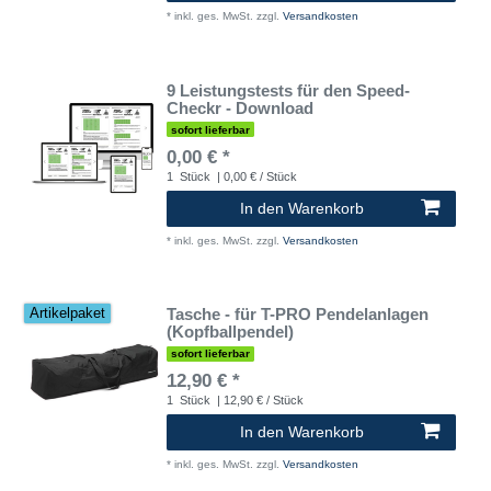
*
inkl. ges. MwSt.
zzgl.
Versandkosten
9 Leistungstests für den Speed-
Checkr - Download
sofort lieferbar
0,00 € *
1
Stück
| 0,00 € / Stück
In den Warenkorb
*
inkl. ges. MwSt.
zzgl.
Versandkosten
Tasche - für T-PRO Pendelanlagen
Artikelpaket
(Kopfballpendel)
sofort lieferbar
12,90 € *
1
Stück
| 12,90 € / Stück
In den Warenkorb
*
inkl. ges. MwSt.
zzgl.
Versandkosten