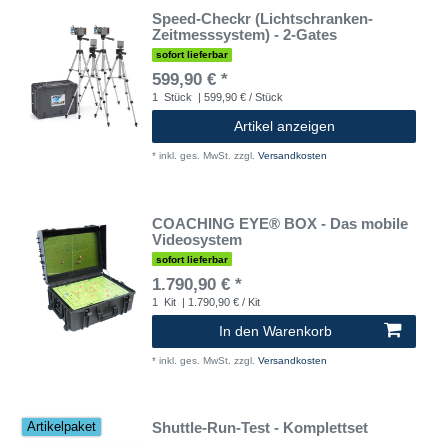
Speed-Checkr (Lichtschranken-
Zeitmesssystem) - 2-Gates
sofort lieferbar
599,90 € *
1
Stück
| 599,90 € / Stück
Artikel anzeigen
*
inkl. ges. MwSt.
zzgl.
Versandkosten
COACHING EYE® BOX - Das mobile
Videosystem
sofort lieferbar
1.790,90 € *
1
Kit
| 1.790,90 € / Kit
In den Warenkorb
*
inkl. ges. MwSt.
zzgl.
Versandkosten
Shuttle-Run-Test - Komplettset
Artikelpaket