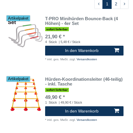
1
2
T-PRO Minihürden Bounce-Back (4
Artikelpaket
Höhen) - 4er Set
sofort lieferbar
21,90 € *
4
Stück
| 5,48 € / Stück
In den Warenkorb
*
inkl. ges. MwSt.
zzgl.
Versandkosten
Hürden-Koordinationsleiter (46-teilig)
Artikelpaket
- inkl. Tasche
sofort lieferbar
49,90 € *
1
Stück
| 49,90 € / Stück
In den Warenkorb
*
inkl. ges. MwSt.
zzgl.
Versandkosten