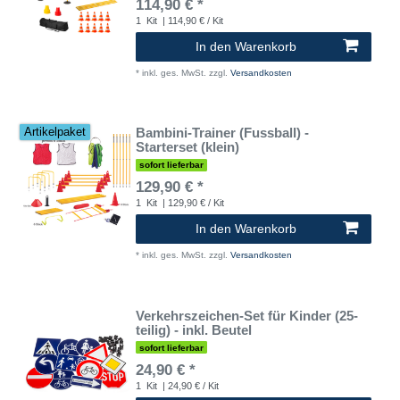
114,90 € *
1
Kit
| 114,90 € / Kit
In den Warenkorb
*
inkl. ges. MwSt.
zzgl.
Versandkosten
Bambini-Trainer (Fussball) -
Artikelpaket
Starterset (klein)
sofort lieferbar
129,90 € *
1
Kit
| 129,90 € / Kit
In den Warenkorb
*
inkl. ges. MwSt.
zzgl.
Versandkosten
Verkehrszeichen-Set für Kinder (25-
teilig) - inkl. Beutel
sofort lieferbar
24,90 € *
1
Kit
| 24,90 € / Kit