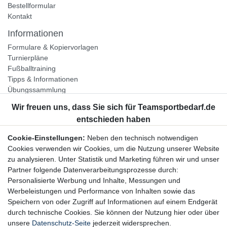
Bestellformular
Kontakt
Informationen
Formulare & Kopiervorlagen
Turnierpläne
Fußballtraining
Tipps & Informationen
Übungssammlung
Unternehmen
Jobs
Partnerprogramm
Cookie-Einstellungen:
Neben den technisch notwendigen
Widerrufsrecht
Cookies verwenden wir Cookies, um die Nutzung unserer Website
zu analysieren. Unter Statistik und Marketing führen wir und unser
Bestellung widerrufen
Partner folgende Datenverarbeitungsprozesse durch:
Datenschutzerklärung
Personalisierte Werbung und Inhalte, Messungen und
AGB
Werbeleistungen und Performance von Inhalten sowie das
Impressum
Speichern von oder Zugriff auf Informationen auf einem Endgerät
durch technische Cookies. Sie können der Nutzung hier oder über
Newsletter
unsere
Datenschutz-Seite
jederzeit widersprechen.