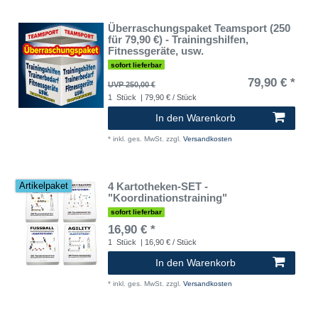
Überraschungspaket Teamsport (250
für 79,90 €) - Trainingshilfen,
Fitnessgeräte, usw.
sofort lieferbar
79,90 € *
UVP 250,00 €
1
Stück
| 79,90 € / Stück
In den Warenkorb
*
inkl. ges. MwSt.
zzgl.
Versandkosten
4 Kartotheken-SET -
Artikelpaket
"Koordinationstraining"
sofort lieferbar
16,90 € *
1
Stück
| 16,90 € / Stück
In den Warenkorb
*
inkl. ges. MwSt.
zzgl.
Versandkosten