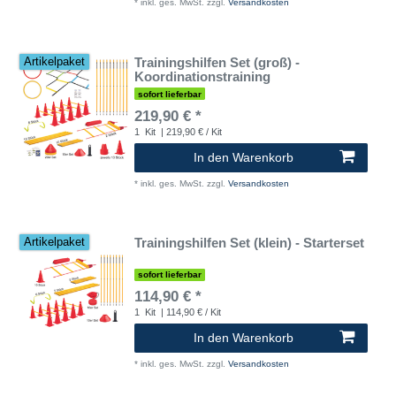
*
inkl. ges. MwSt.
zzgl.
Versandkosten
Trainingshilfen Set (groß) -
Artikelpaket
Koordinationstraining
sofort lieferbar
219,90 € *
1
Kit
| 219,90 € / Kit
In den Warenkorb
*
inkl. ges. MwSt.
zzgl.
Versandkosten
Trainingshilfen Set (klein) - Starterset
Artikelpaket
sofort lieferbar
114,90 € *
1
Kit
| 114,90 € / Kit
In den Warenkorb
*
inkl. ges. MwSt.
zzgl.
Versandkosten