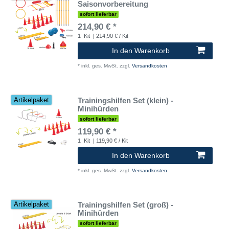
Saisonvorbereitung
sofort lieferbar
214,90 € *
1
Kit
| 214,90 € / Kit
In den Warenkorb
*
inkl. ges. MwSt.
zzgl.
Versandkosten
Trainingshilfen Set (klein) -
Artikelpaket
Minihürden
sofort lieferbar
119,90 € *
1
Kit
| 119,90 € / Kit
In den Warenkorb
*
inkl. ges. MwSt.
zzgl.
Versandkosten
Trainingshilfen Set (groß) -
Artikelpaket
Minihürden
sofort lieferbar