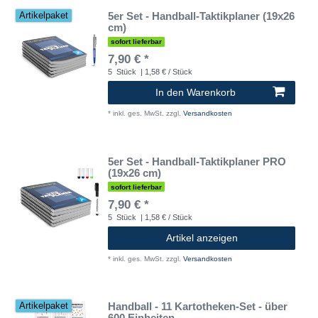
5er Set - Handball-Taktikplaner (19x26
Artikelpaket
cm)
sofort lieferbar
7,90 € *
5
Stück
| 1,58 € / Stück
In den Warenkorb
*
inkl. ges. MwSt.
zzgl.
Versandkosten
5er Set - Handball-Taktikplaner PRO
(19x26 cm)
sofort lieferbar
7,90 € *
5
Stück
| 1,58 € / Stück
Artikel anzeigen
*
inkl. ges. MwSt.
zzgl.
Versandkosten
Handball - 11 Kartotheken-Set - über
Artikelpaket
600 Einheiten