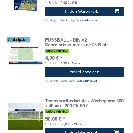
1
Stück
| 0,00 € / Stück
In den Warenkorb
*
inkl. ges. MwSt.
zzgl.
Versandkosten
FUSSBALL - DIN A2
Artikelpaket
Schreibtischunterlage 25 Blatt
sofort lieferbar
4,90 € *
1
Stück
| 4,90 € / Stück
Artikel anzeigen
*
inkl. ges. MwSt.
zzgl.
Versandkosten
Teamsportbedarf.de - Werbeplane 500
x 45 cm - 200 für 50 €
sofort lieferbar
50,00 € *
1
Stück
| 50,00 € / Stück
In den Warenkorb