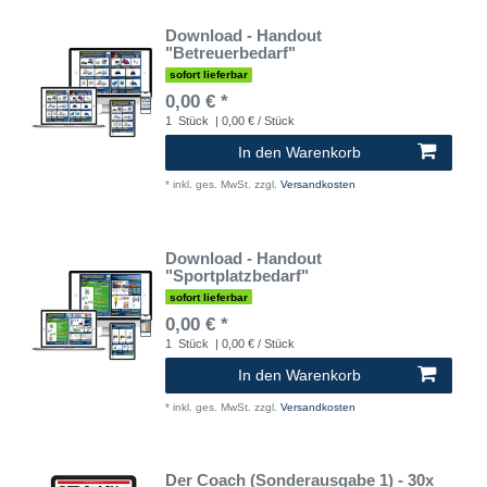
Download - Handout
"Betreuerbedarf"
sofort lieferbar
0,00 € *
1
Stück
| 0,00 € / Stück
In den Warenkorb
*
inkl. ges. MwSt.
zzgl.
Versandkosten
Download - Handout
"Sportplatzbedarf"
sofort lieferbar
0,00 € *
1
Stück
| 0,00 € / Stück
In den Warenkorb
*
inkl. ges. MwSt.
zzgl.
Versandkosten
Der Coach (Sonderausgabe 1) - 30x