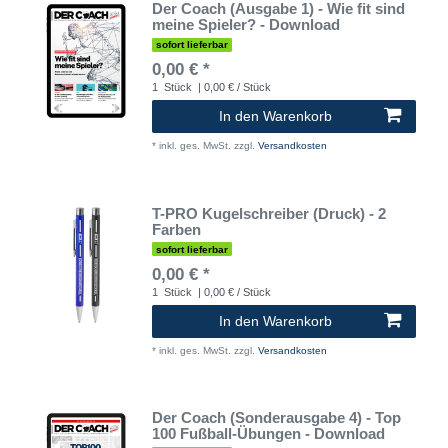
Der Coach (Ausgabe 1) - Wie fit sind
meine Spieler? - Download
sofort lieferbar
0,00 € *
1
Stück
| 0,00 € / Stück
In den Warenkorb
*
inkl. ges. MwSt.
zzgl.
Versandkosten
T-PRO Kugelschreiber (Druck) - 2
Farben
sofort lieferbar
0,00 € *
1
Stück
| 0,00 € / Stück
In den Warenkorb
*
inkl. ges. MwSt.
zzgl.
Versandkosten
Der Coach (Sonderausgabe 4) - Top
100 Fußball-Übungen - Download