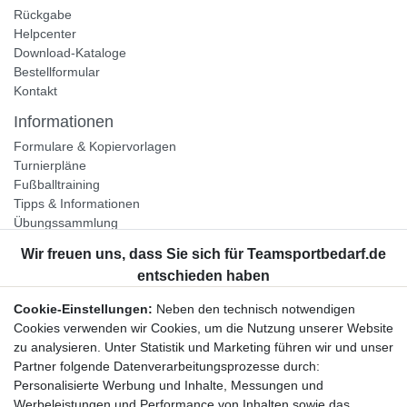
Rückgabe
Helpcenter
Download-Kataloge
Bestellformular
Kontakt
Informationen
Formulare & Kopiervorlagen
Turnierpläne
Fußballtraining
Tipps & Informationen
Übungssammlung
Unternehmen
Jobs
Partnerprogramm
Cookie-Einstellungen:
Neben den technisch notwendigen
Widerrufsrecht
Cookies verwenden wir Cookies, um die Nutzung unserer Website
zu analysieren. Unter Statistik und Marketing führen wir und unser
Bestellung widerrufen
Partner folgende Datenverarbeitungsprozesse durch:
Datenschutzerklärung
Personalisierte Werbung und Inhalte, Messungen und
AGB
Werbeleistungen und Performance von Inhalten sowie das