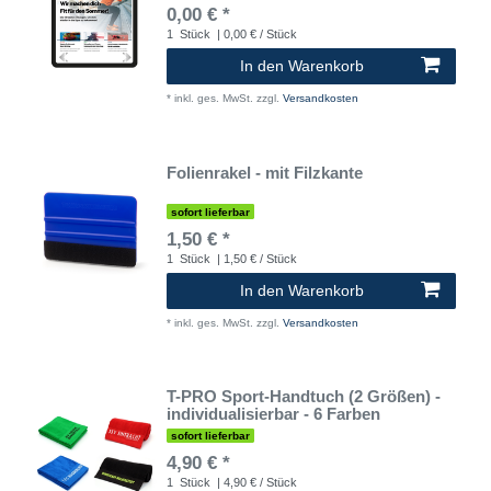
0,00 € *
1
Stück
| 0,00 € / Stück
In den Warenkorb
*
inkl. ges. MwSt.
zzgl.
Versandkosten
Folienrakel - mit Filzkante
sofort lieferbar
1,50 € *
1
Stück
| 1,50 € / Stück
In den Warenkorb
*
inkl. ges. MwSt.
zzgl.
Versandkosten
T-PRO Sport-Handtuch (2 Größen) -
individualisierbar - 6 Farben
sofort lieferbar
4,90 € *
1
Stück
| 4,90 € / Stück