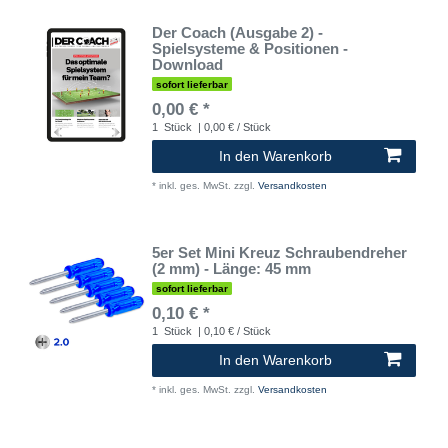
Der Coach (Ausgabe 2) -
Spielsysteme & Positionen -
Download
sofort lieferbar
0,00 € *
1
Stück
| 0,00 € / Stück
In den Warenkorb
*
inkl. ges. MwSt.
zzgl.
Versandkosten
5er Set Mini Kreuz Schraubendreher
(2 mm) - Länge: 45 mm
sofort lieferbar
0,10 € *
1
Stück
| 0,10 € / Stück
In den Warenkorb
*
inkl. ges. MwSt.
zzgl.
Versandkosten