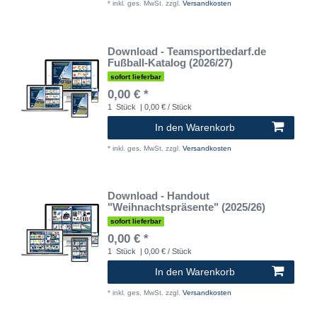
*
inkl. ges. MwSt.
zzgl.
Versandkosten
Download - Teamsportbedarf.de
Fußball-Katalog (2026/27)
sofort lieferbar
0,00 € *
1
Stück
| 0,00 € / Stück
In den Warenkorb
*
inkl. ges. MwSt.
zzgl.
Versandkosten
Download - Handout
"Weihnachtspräsente" (2025/26)
sofort lieferbar
0,00 € *
1
Stück
| 0,00 € / Stück
In den Warenkorb
*
inkl. ges. MwSt.
zzgl.
Versandkosten