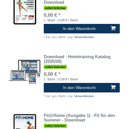
Download
sofort lieferbar
0,00 € *
1
Stück
| 0,00 € / Stück
In den Warenkorb
*
inkl. ges. MwSt.
zzgl.
Versandkosten
Download - Heimtraining Katalog
(2025/26)
sofort lieferbar
0,00 € *
1
Stück
| 0,00 € / Stück
In den Warenkorb
*
inkl. ges. MwSt.
zzgl.
Versandkosten
Fit@Home (Ausgabe 1) - Fit für den
Sommer - Download
sofort lieferbar