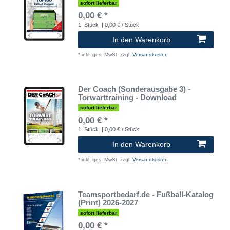
sofort lieferbar
0,00 € *
1
Stück
| 0,00 € / Stück
In den Warenkorb
*
inkl. ges. MwSt.
zzgl.
Versandkosten
Der Coach (Sonderausgabe 3) -
Torwarttraining - Download
sofort lieferbar
0,00 € *
1
Stück
| 0,00 € / Stück
In den Warenkorb
*
inkl. ges. MwSt.
zzgl.
Versandkosten
Teamsportbedarf.de - Fußball-Katalog
(Print) 2026-2027
sofort lieferbar
0,00 € *