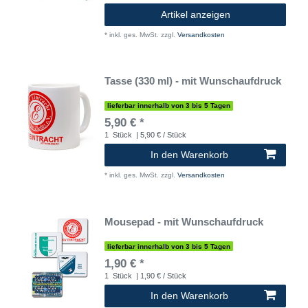
Artikel anzeigen
*
inkl. ges. MwSt.
zzgl.
Versandkosten
Tasse (330 ml) - mit Wunschaufdruck
lieferbar innerhalb von 3 bis 5 Tagen
5,90 € *
1
Stück
| 5,90 € / Stück
In den Warenkorb
*
inkl. ges. MwSt.
zzgl.
Versandkosten
Mousepad - mit Wunschaufdruck
lieferbar innerhalb von 3 bis 5 Tagen
1,90 € *
1
Stück
| 1,90 € / Stück
In den Warenkorb