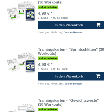
(30 Workouts)
sofort lieferbar
4,90 € *
1
Stück
| 4,90 € / Stück
In den Warenkorb
*
inkl. ges. MwSt.
zzgl.
Versandkosten
Trainingskarten - "Sprintschlitten" (30
Workouts)
sofort lieferbar
4,90 € *
1
Stück
| 4,90 € / Stück
In den Warenkorb
*
inkl. ges. MwSt.
zzgl.
Versandkosten
Trainingskarten - "Gewichtsweste"
(30 Workouts)
sofort lieferbar