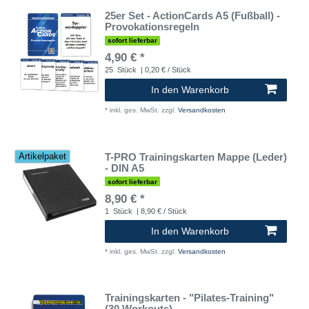
25er Set - ActionCards A5 (Fußball) -
Provokationsregeln
sofort lieferbar
4,90 € *
25
Stück
| 0,20 € / Stück
In den Warenkorb
*
inkl. ges. MwSt.
zzgl.
Versandkosten
T-PRO Trainingskarten Mappe (Leder)
Artikelpaket
- DIN A5
sofort lieferbar
8,90 € *
1
Stück
| 8,90 € / Stück
In den Warenkorb
*
inkl. ges. MwSt.
zzgl.
Versandkosten
Trainingskarten - "Pilates-Training"
(30 Workouts)