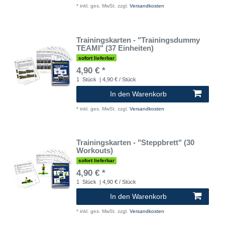
*
inkl. ges. MwSt.
zzgl.
Versandkosten
Trainingskarten - "Trainingsdummy
TEAMI" (37 Einheiten)
sofort lieferbar
4,90 € *
1
Stück
| 4,90 € / Stück
In den Warenkorb
*
inkl. ges. MwSt.
zzgl.
Versandkosten
Trainingskarten - "Steppbrett" (30
Workouts)
sofort lieferbar
4,90 € *
1
Stück
| 4,90 € / Stück
In den Warenkorb
*
inkl. ges. MwSt.
zzgl.
Versandkosten