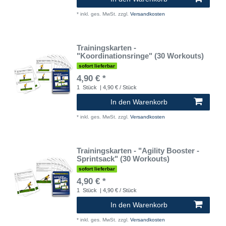
*
inkl. ges. MwSt.
zzgl.
Versandkosten
Trainingskarten -
"Koordinationsringe" (30 Workouts)
sofort lieferbar
4,90 € *
1
Stück
| 4,90 € / Stück
In den Warenkorb
*
inkl. ges. MwSt.
zzgl.
Versandkosten
Trainingskarten - "Agility Booster -
Sprintsack" (30 Workouts)
sofort lieferbar
4,90 € *
1
Stück
| 4,90 € / Stück
In den Warenkorb
*
inkl. ges. MwSt.
zzgl.
Versandkosten