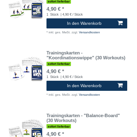
sofort lieferbar
4,90 € *
1
Stück
| 4,90 € / Stück
In den Warenkorb
*
inkl. ges. MwSt.
zzgl.
Versandkosten
Trainingskarten -
"Koordinationswippe" (30 Workouts)
sofort lieferbar
4,90 € *
1
Stück
| 4,90 € / Stück
In den Warenkorb
*
inkl. ges. MwSt.
zzgl.
Versandkosten
Trainingskarten - "Balance-Board"
(30 Workouts)
sofort lieferbar
4,90 € *