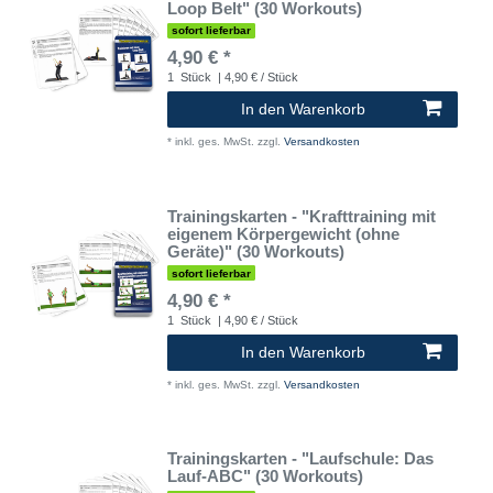
Loop Belt" (30 Workouts)
sofort lieferbar
4,90 € *
1
Stück
| 4,90 € / Stück
In den Warenkorb
*
inkl. ges. MwSt.
zzgl.
Versandkosten
Trainingskarten - "Krafttraining mit
eigenem Körpergewicht (ohne
Geräte)" (30 Workouts)
sofort lieferbar
4,90 € *
1
Stück
| 4,90 € / Stück
In den Warenkorb
*
inkl. ges. MwSt.
zzgl.
Versandkosten
Trainingskarten - "Laufschule: Das
Lauf-ABC" (30 Workouts)