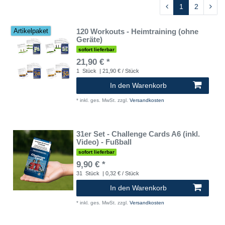
1
2
120 Workouts - Heimtraining (ohne
Artikelpaket
Geräte)
sofort lieferbar
21,90 € *
1
Stück
| 21,90 € / Stück
In den Warenkorb
*
inkl. ges. MwSt.
zzgl.
Versandkosten
31er Set - Challenge Cards A6 (inkl.
Video) - Fußball
sofort lieferbar
9,90 € *
31
Stück
| 0,32 € / Stück
In den Warenkorb
*
inkl. ges. MwSt.
zzgl.
Versandkosten