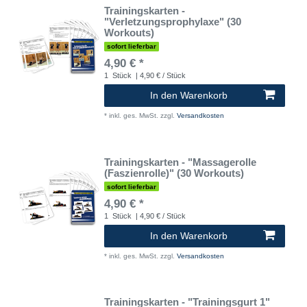
Trainingskarten -
"Verletzungsprophylaxe" (30
Workouts)
sofort lieferbar
4,90 € *
1
Stück
| 4,90 € / Stück
In den Warenkorb
*
inkl. ges. MwSt.
zzgl.
Versandkosten
Trainingskarten - "Massagerolle
(Faszienrolle)" (30 Workouts)
sofort lieferbar
4,90 € *
1
Stück
| 4,90 € / Stück
In den Warenkorb
*
inkl. ges. MwSt.
zzgl.
Versandkosten
Trainingskarten - "Trainingsgurt 1"