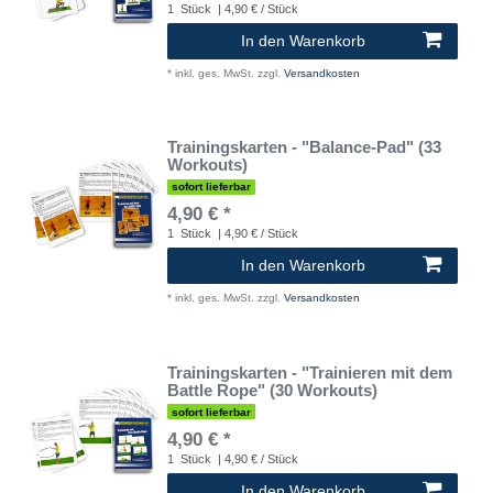
1
Stück
| 4,90 € / Stück
In den Warenkorb
*
inkl. ges. MwSt.
zzgl.
Versandkosten
Trainingskarten - "Balance-Pad" (33
Workouts)
sofort lieferbar
4,90 € *
1
Stück
| 4,90 € / Stück
In den Warenkorb
*
inkl. ges. MwSt.
zzgl.
Versandkosten
Trainingskarten - "Trainieren mit dem
Battle Rope" (30 Workouts)
sofort lieferbar
4,90 € *
1
Stück
| 4,90 € / Stück
In den Warenkorb