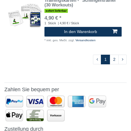
Trainingskarten - "Schlingentrainer"
(30 Workouts)
sofort lieferbar
4,90 € *
1
Stück
| 4,90 € / Stück
In den Warenkorb
*
inkl. ges. MwSt.
zzgl.
Versandkosten
1
2
Zahlen Sie bequem per
Zustellung durch