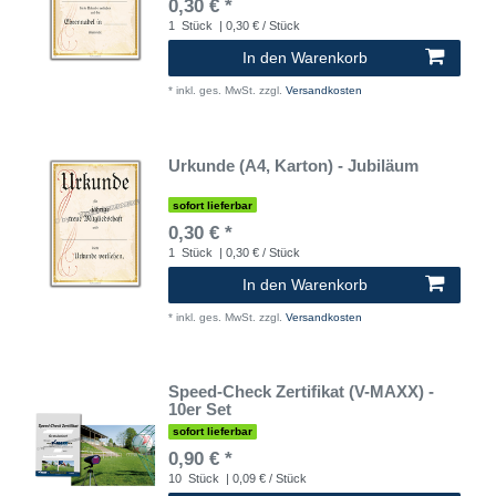
0,30 € *
1
Stück
| 0,30 € / Stück
In den Warenkorb
*
inkl. ges. MwSt.
zzgl.
Versandkosten
Urkunde (A4, Karton) - Jubiläum
sofort lieferbar
0,30 € *
1
Stück
| 0,30 € / Stück
In den Warenkorb
*
inkl. ges. MwSt.
zzgl.
Versandkosten
Speed-Check Zertifikat (V-MAXX) -
10er Set
sofort lieferbar
0,90 € *
10
Stück
| 0,09 € / Stück