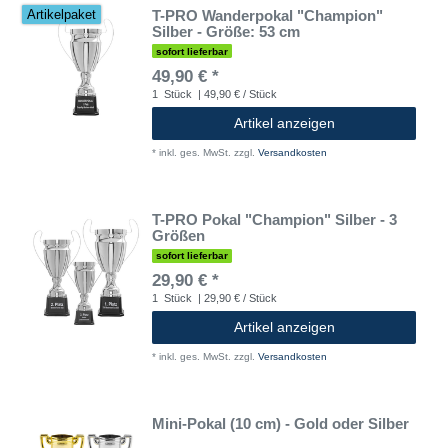
T-PRO Wanderpokal "Champion"
Artikelpaket
Silber - Größe: 53 cm
sofort lieferbar
49,90 € *
1
Stück
| 49,90 € / Stück
Artikel anzeigen
*
inkl. ges. MwSt.
zzgl.
Versandkosten
T-PRO Pokal "Champion" Silber - 3
Größen
sofort lieferbar
29,90 € *
1
Stück
| 29,90 € / Stück
Artikel anzeigen
*
inkl. ges. MwSt.
zzgl.
Versandkosten
Mini-Pokal (10 cm) - Gold oder Silber