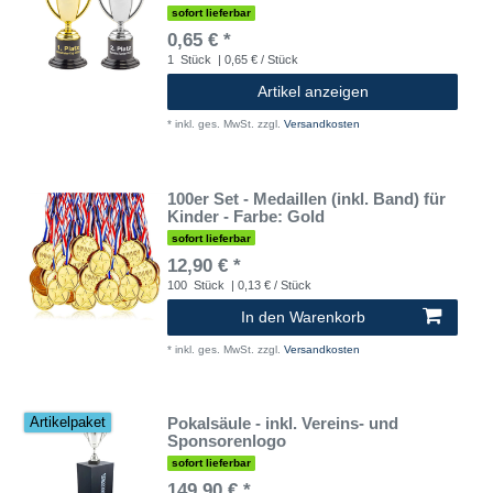
sofort lieferbar
0,65 € *
1
Stück
| 0,65 € / Stück
Artikel anzeigen
*
inkl. ges. MwSt.
zzgl.
Versandkosten
100er Set - Medaillen (inkl. Band) für
Kinder - Farbe: Gold
sofort lieferbar
12,90 € *
100
Stück
| 0,13 € / Stück
In den Warenkorb
*
inkl. ges. MwSt.
zzgl.
Versandkosten
Pokalsäule - inkl. Vereins- und
Artikelpaket
Sponsorenlogo
sofort lieferbar
149,90 € *