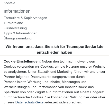
Kontakt
Informationen
Formulare & Kopiervorlagen
Turnierpläne
Fußballtraining
Tipps & Informationen
Übungssammlung
Unternehmen
Jobs
Partnerprogramm
Cookie-Einstellungen:
Neben den technisch notwendigen
Widerrufsrecht
Cookies verwenden wir Cookies, um die Nutzung unserer Website
zu analysieren. Unter Statistik und Marketing führen wir und unser
Bestellung widerrufen
Partner folgende Datenverarbeitungsprozesse durch:
Datenschutzerklärung
Personalisierte Werbung und Inhalte, Messungen und
AGB
Werbeleistungen und Performance von Inhalten sowie das
Impressum
Speichern von oder Zugriff auf Informationen auf einem Endgerät
durch technische Cookies. Sie können der Nutzung hier oder über
Newsletter
unsere
Datenschutz-Seite
jederzeit widersprechen.
Gerne halten wir Sie auf dem Laufenden, hier geht es zur: