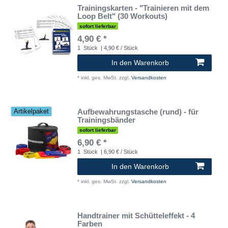
Trainingskarten - "Trainieren mit dem
Loop Belt" (30 Workouts)
sofort lieferbar
4,90 € *
1
Stück
| 4,90 € / Stück
In den Warenkorb
*
inkl. ges. MwSt.
zzgl.
Versandkosten
Aufbewahrungstasche (rund) - für
Artikelpaket
Trainingsbänder
sofort lieferbar
6,90 € *
1
Stück
| 6,90 € / Stück
In den Warenkorb
*
inkl. ges. MwSt.
zzgl.
Versandkosten
Handtrainer mit Schütteleffekt - 4
Farben