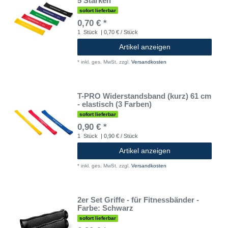
5 Stärken
sofort lieferbar
0,70 € *
1
Stück
| 0,70 € / Stück
Artikel anzeigen
*
inkl. ges. MwSt.
zzgl.
Versandkosten
T-PRO Widerstandsband (kurz) 61 cm
- elastisch (3 Farben)
sofort lieferbar
0,90 € *
1
Stück
| 0,90 € / Stück
Artikel anzeigen
*
inkl. ges. MwSt.
zzgl.
Versandkosten
2er Set Griffe - für Fitnessbänder -
Farbe: Schwarz
sofort lieferbar