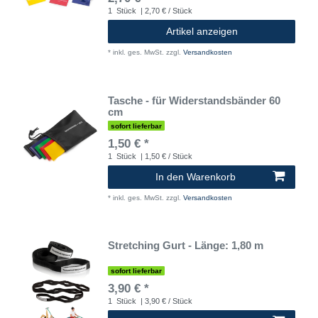
1
Stück
| 2,70 € / Stück
Artikel anzeigen
*
inkl. ges. MwSt.
zzgl.
Versandkosten
Tasche - für Widerstandsbänder 60
cm
sofort lieferbar
1,50 € *
1
Stück
| 1,50 € / Stück
In den Warenkorb
*
inkl. ges. MwSt.
zzgl.
Versandkosten
Stretching Gurt - Länge: 1,80 m
sofort lieferbar
3,90 € *
1
Stück
| 3,90 € / Stück