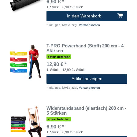
6,90 € *
1
Stück
| 6,90 € / Stück
In den Warenkorb
*
inkl. ges. MwSt.
zzgl.
Versandkosten
T-PRO Powerband (Stoff) 200 cm - 4
Stärken
sofort lieferbar
12,90 € *
1
Stück
| 12,90 € / Stück
Artikel anzeigen
*
inkl. ges. MwSt.
zzgl.
Versandkosten
Widerstandsband (elastisch) 208 cm -
5 Stärken
sofort lieferbar
6,90 € *
1
Stück
| 6,90 € / Stück