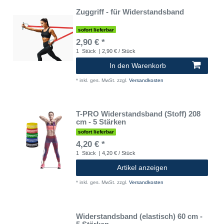
Zuggriff - für Widerstandsband
sofort lieferbar
2,90 € *
1
Stück
| 2,90 € / Stück
In den Warenkorb
*
inkl. ges. MwSt.
zzgl.
Versandkosten
T-PRO Widerstandsband (Stoff) 208
cm - 5 Stärken
sofort lieferbar
4,20 € *
1
Stück
| 4,20 € / Stück
Artikel anzeigen
*
inkl. ges. MwSt.
zzgl.
Versandkosten
Widerstandsband (elastisch) 60 cm -