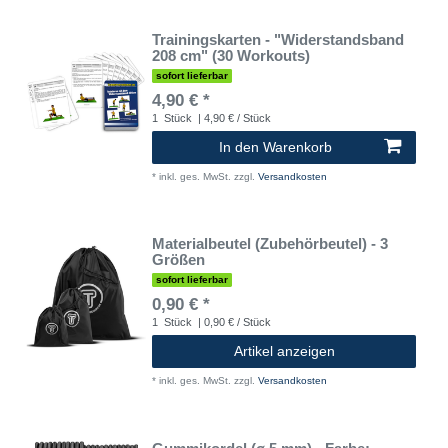
Trainingskarten - "Widerstandsband
208 cm" (30 Workouts)
sofort lieferbar
4,90 € *
1
Stück
| 4,90 € / Stück
In den Warenkorb
*
inkl. ges. MwSt.
zzgl.
Versandkosten
Materialbeutel (Zubehörbeutel) - 3
Größen
sofort lieferbar
0,90 € *
1
Stück
| 0,90 € / Stück
Artikel anzeigen
*
inkl. ges. MwSt.
zzgl.
Versandkosten