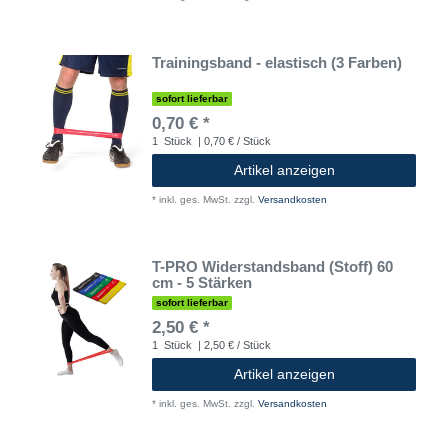
Trainingsband - elastisch (3 Farben)
sofort lieferbar
0,70 € *
1
Stück
| 0,70 € / Stück
Artikel anzeigen
*
inkl. ges. MwSt.
zzgl.
Versandkosten
T-PRO Widerstandsband (Stoff) 60
cm - 5 Stärken
sofort lieferbar
2,50 € *
1
Stück
| 2,50 € / Stück
Artikel anzeigen
*
inkl. ges. MwSt.
zzgl.
Versandkosten