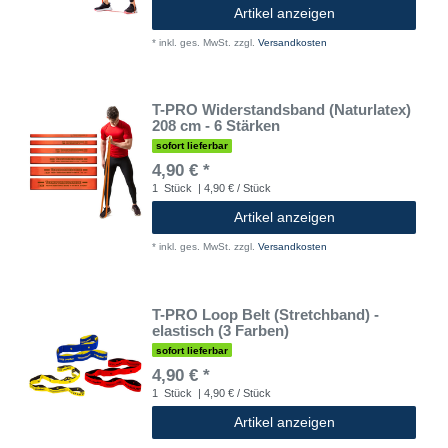
Artikel anzeigen
*
inkl. ges. MwSt.
zzgl.
Versandkosten
T-PRO Widerstandsband (Naturlatex)
208 cm - 6 Stärken
sofort lieferbar
4,90 € *
1
Stück
| 4,90 € / Stück
Artikel anzeigen
*
inkl. ges. MwSt.
zzgl.
Versandkosten
T-PRO Loop Belt (Stretchband) -
elastisch (3 Farben)
sofort lieferbar
4,90 € *
1
Stück
| 4,90 € / Stück
Artikel anzeigen