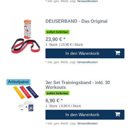
*
inkl. ges. MwSt.
zzgl.
Versandkosten
DEUSERBAND - Das Original
sofort lieferbar
23,90 € *
1
Stück
| 23,90 € / Stück
In den Warenkorb
*
inkl. ges. MwSt.
zzgl.
Versandkosten
3er Set Trainingsband - inkl. 30
Artikelpaket
Workouts
sofort lieferbar
6,90 € *
1
Stück
| 6,90 € / Stück
In den Warenkorb
*
inkl. ges. MwSt.
zzgl.
Versandkosten