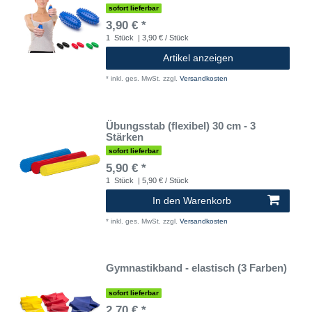
sofort lieferbar
3,90 € *
1
Stück
| 3,90 € / Stück
Artikel anzeigen
*
inkl. ges. MwSt.
zzgl.
Versandkosten
Übungsstab (flexibel) 30 cm - 3
Stärken
sofort lieferbar
5,90 € *
1
Stück
| 5,90 € / Stück
In den Warenkorb
*
inkl. ges. MwSt.
zzgl.
Versandkosten
Gymnastikband - elastisch (3 Farben)
sofort lieferbar
2,70 € *