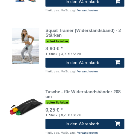
In den Warenkorb
*
inkl. ges. MwSt.
zzgl.
Versandkosten
Squat Trainer (Widerstandsband) - 2
Stärken
sofort lieferbar
3,90 € *
1
Stück
| 3,90 € / Stück
In den Warenkorb
*
inkl. ges. MwSt.
zzgl.
Versandkosten
Tasche - für Widerstandsbänder 208
cm
sofort lieferbar
0,25 € *
1
Stück
| 0,25 € / Stück
In den Warenkorb
*
inkl. ges. MwSt.
zzgl.
Versandkosten