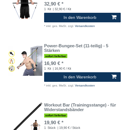
32,90 € *
1
Kit
| 32,90 € / Kit
In den Warenkorb
*
inkl. ges. MwSt.
zzgl.
Versandkosten
Power-Bungee-Set (11-teilig) - 5
Stärken
sofort lieferbar
16,90 € *
1
Kit
| 16,90 € / Kit
In den Warenkorb
*
inkl. ges. MwSt.
zzgl.
Versandkosten
Workout Bar (Trainingsstange) - für
Widerstandsbänder
sofort lieferbar
19,90 € *
1
Stück
| 19,90 € / Stück