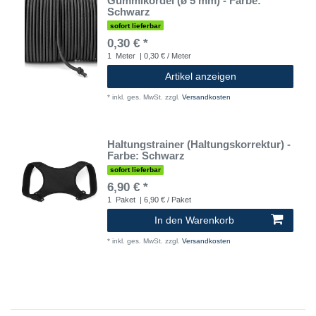
Gummikordel (ø 5 mm) - Farbe:
Schwarz
sofort lieferbar
0,30 € *
1
Meter
| 0,30 € / Meter
Artikel anzeigen
*
inkl. ges. MwSt.
zzgl.
Versandkosten
Haltungstrainer (Haltungskorrektur) -
Farbe: Schwarz
sofort lieferbar
6,90 € *
1
Paket
| 6,90 € / Paket
In den Warenkorb
*
inkl. ges. MwSt.
zzgl.
Versandkosten