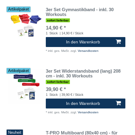
3er Set Gymnastikband - inkl. 30
Artikelpaket
Workouts
sofort lieferbar
14,90 € *
1
Stück
| 14,90 € / Stück
In den Warenkorb
*
inkl. ges. MwSt.
zzgl.
Versandkosten
3er Set Widerstandsband (lang) 208
Artikelpaket
cm - inkl. 30 Workouts
sofort lieferbar
39,90 € *
1
Stück
| 39,90 € / Stück
In den Warenkorb
*
inkl. ges. MwSt.
zzgl.
Versandkosten
T-PRO Multiboard (80x40 cm) - für
Neuheit