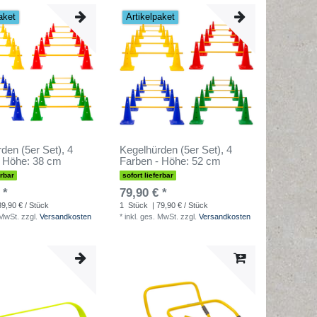
aket
Artikelpaket
den (5er Set), 4
Kegelhürden (5er Set), 4
- Höhe: 38 cm
Farben - Höhe: 52 cm
erbar
sofort lieferbar
 *
79,90 € *
39,90 € / Stück
1
Stück
| 79,90 € / Stück
 MwSt.
zzgl.
Versandkosten
*
inkl. ges. MwSt.
zzgl.
Versandkosten