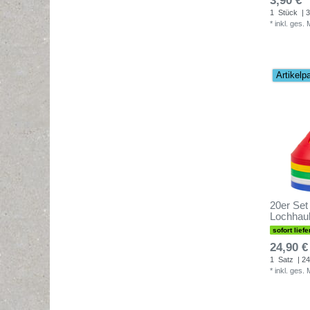
3,90 € *
1
Stück
| 3
*
inkl. ges.
Artikelp
20er Set
Lochhaub
sofort liefe
24,90 €
1
Satz
| 24
*
inkl. ges.