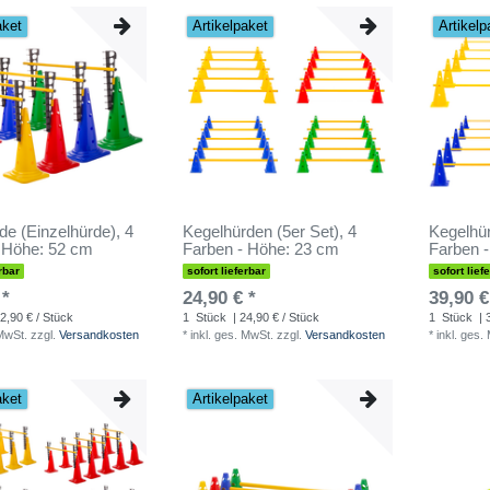
aket
Artikelpaket
Artikelp
de (Einzelhürde), 4
Kegelhürden (5er Set), 4
Kegelhür
 Höhe: 52 cm
Farben - Höhe: 23 cm
Farben 
rbar
sofort lieferbar
sofort lief
 *
24,90 € *
39,90 €
2,90 € / Stück
1
Stück
| 24,90 € / Stück
1
Stück
| 
 MwSt.
zzgl.
Versandkosten
*
inkl. ges. MwSt.
zzgl.
Versandkosten
*
inkl. ges.
aket
Artikelpaket