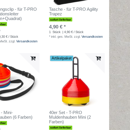
ngsclip - für T-PRO
Tasche - für T-PRO Agility
tionsleiter
Trapez
n+Quadrat)
sofort lieferbar
erbar
4,90 € *
*
1
Stück
| 4,90 € / Stück
0,30 € / Stück
*
inkl. ges. MwSt.
zzgl.
Versandkosten
 MwSt.
zzgl.
Versandkosten
Artikelpaket
 - Mini-
40er Set - T-PRO
auben (6 Farben)
Muldenhauben Mini (2
Farben)
erbar
sofort lieferbar