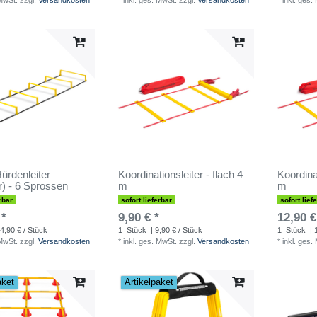
 MwSt.
zzgl.
Versandkosten
*
inkl. ges. MwSt.
zzgl.
Versandkosten
*
inkl. ges.
rdenleiter
Koordinationsleiter - flach 4
Koordinat
r) - 6 Sprossen
m
m
rbar
sofort lieferbar
sofort lief
 *
9,90 € *
12,90 €
4,90 € / Stück
1
Stück
| 9,90 € / Stück
1
Stück
| 
 MwSt.
zzgl.
Versandkosten
*
inkl. ges. MwSt.
zzgl.
Versandkosten
*
inkl. ges.
aket
Artikelpaket