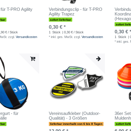
 für T-PRO Agility
Verbindungsclip - für T-PRO
Verbindu
Agility Trapez
Koordina
(Hexago
rbar
sofort lieferbar
sofort lief
0,30 € *
0,30 € 
,90 € / Stück
1
Stück
| 0,30 € / Stück
 MwSt.
zzgl.
Versandkosten
*
inkl. ges. MwSt.
zzgl.
Versandkosten
1
Stück
| 
*
inkl. ges.
gurt - für
Vereinsaufkleber (Outdoor-
36er Set
älle
Qualität) - 3 Größen
Muldenh
rbar
lieferbar innerhalb von 6 bis 8 Tagen
sofort lief