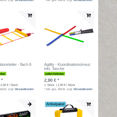
 MwSt.
zzgl.
Versandkosten
*
inkl. ges. MwSt.
zzgl.
Versandkosten
ionsleiter - flach 6
Agility - Koordinationskreuz
inkl. Tasche
erbar
sofort lieferbar
 *
2,90 € *
12,90 € / Stück
1
Stück
| 2,90 € / Stück
 MwSt.
zzgl.
Versandkosten
*
inkl. ges. MwSt.
zzgl.
Versandkosten
Artikelpaket