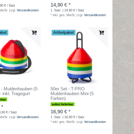
*
14,90 € *
90 € / Satz
 MwSt.
zzgl.
Versandkosten
1
Satz
| 14,90 € / Satz
*
inkl. ges. MwSt.
zzgl.
Versandkosten
aket
Artikelpaket
 - Muldenhauben (5
50er Set - T-PRO
 inkl. Tragegurt
Muldenhauben Mini (5
Farben)
erbar
sofort lieferbar
 *
16,90 € *
,90 € / Satz
 MwSt.
zzgl.
Versandkosten
1
Satz
| 16,90 € / Satz
*
inkl. ges. MwSt.
zzgl.
Versandkosten