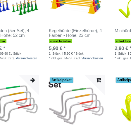
den (5er Set), 4
Kegelhürde (Einzelhürde), 4
Minihürd
 Höhe: 52 cm
Farben - Höhe: 23 cm
rbar
sofort lieferbar
sofort lief
€ *
5,90 € *
2,90 € 
09,90 € / Stück
1
Stück
| 5,90 € / Stück
1
Stück
| 
 MwSt.
zzgl.
Versandkosten
*
inkl. ges. MwSt.
zzgl.
Versandkosten
*
inkl. ges.
Artikelpaket
Artikelp