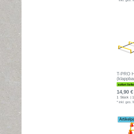
*
inkl. ges.
T-PRO Hü
(klappba
sofort liefe
14,90 €
1
Stück
| 1
*
inkl. ges.
Artikelp