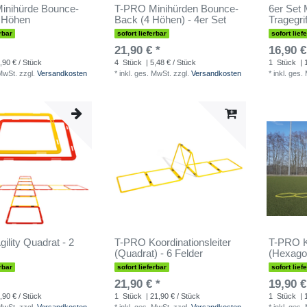
inihürde Bounce-
T-PRO Minihürden Bounce-
6er Set 
4 Höhen
Back (4 Höhen) - 4er Set
Tragegri
rbar
sofort lieferbar
sofort lief
21,90 € *
16,90 €
,90 € / Stück
4
Stück
| 5,48 € / Stück
1
Stück
| 
 MwSt.
zzgl.
Versandkosten
*
inkl. ges. MwSt.
zzgl.
Versandkosten
*
inkl. ges.
ility Quadrat - 2
T-PRO Koordinationsleiter
T-PRO Ko
(Quadrat) - 6 Felder
(Hexagon
rbar
sofort lieferbar
sofort lief
21,90 € *
19,90 €
,90 € / Stück
1
Stück
| 21,90 € / Stück
1
Stück
| 