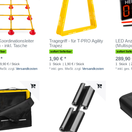
oordinationsleiter
Tragegriff - für T-PRO Agility
LED Anze
) - inkl. Tasche
Trapez
(Multisp
rbar
sofort lieferbar
sofort lief
 *
1,90 € *
289,90 
9,90 € / Stück
1
Stück
| 1,90 € / Stück
1
Stück
| 
 MwSt.
zzgl.
Versandkosten
*
inkl. ges. MwSt.
zzgl.
Versandkosten
*
inkl. ges.