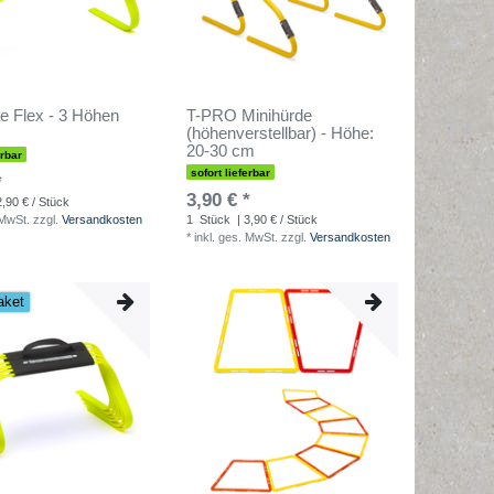
e Flex - 3 Höhen
T-PRO Minihürde
(höhenverstellbar) - Höhe:
20-30 cm
erbar
sofort lieferbar
*
3,90 € *
2,90 € / Stück
 MwSt.
zzgl.
Versandkosten
1
Stück
| 3,90 € / Stück
*
inkl. ges. MwSt.
zzgl.
Versandkosten
aket