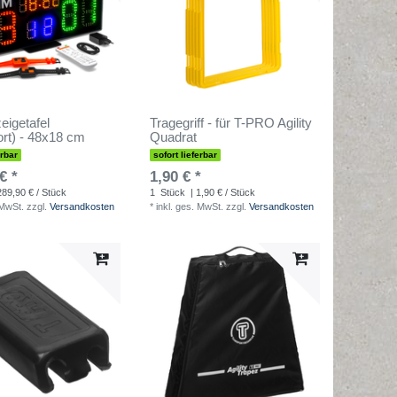
igetafel
Tragegriff - für T-PRO Agility
ort) - 48x18 cm
Quadrat
erbar
sofort lieferbar
€ *
1,90 € *
289,90 € / Stück
1
Stück
| 1,90 € / Stück
 MwSt.
zzgl.
Versandkosten
*
inkl. ges. MwSt.
zzgl.
Versandkosten