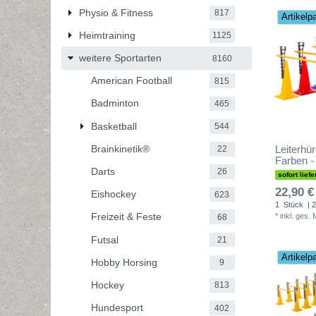
Physio & Fitness
817
Artikelp
Heimtraining
1125
weitere Sportarten
8160
American Football
815
Badminton
465
Basketball
544
Brainkinetik®
Leiterhür
22
Farben -
Darts
26
sofort liefe
22,90 €
Eishockey
623
1
Stück
| 2
Freizeit & Feste
*
inkl. ges.
68
Futsal
21
Artikelp
Hobby Horsing
9
Hockey
813
Hundesport
402