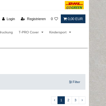
Login
Registrieren
0
0,00 EUR
druckung
T-PRO Cover
Kindersport
Filter
1
2
3