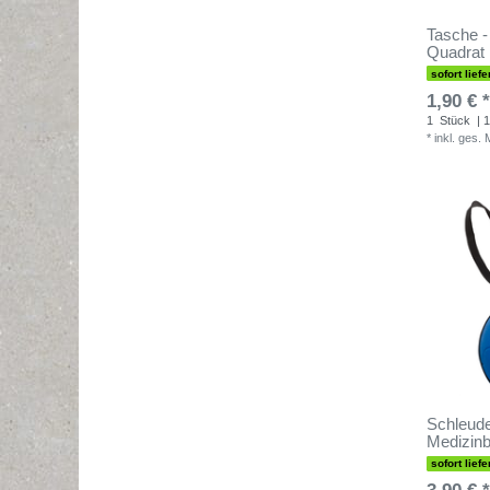
Tasche -
Quadrat
sofort liefe
1,90 € *
1
Stück
| 1
*
inkl. ges.
Schleuder
Medizinb
sofort liefe