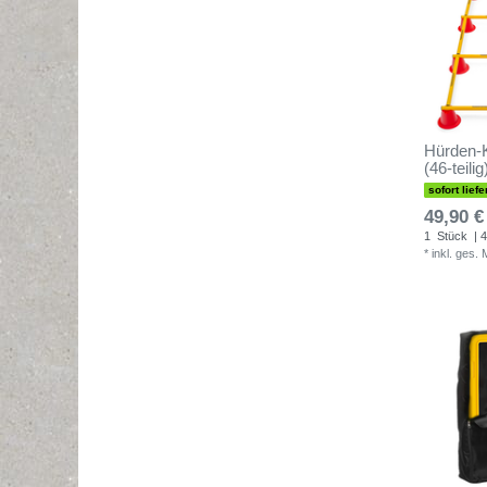
Hürden-K
(46-teilig
sofort liefe
49,90 €
1
Stück
| 4
*
inkl. ges.