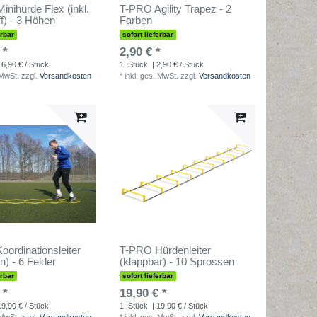
Minihürde Flex (inkl.
T-PRO Agility Trapez - 2
ff) - 3 Höhen
Farben
erbar
sofort lieferbar
 *
2,90 € *
16,90 € / Stück
1
Stück
| 2,90 € / Stück
 MwSt.
zzgl.
Versandkosten
*
inkl. ges. MwSt.
zzgl.
Versandkosten
ordinationsleiter
T-PRO Hürdenleiter
) - 6 Felder
(klappbar) - 10 Sprossen
erbar
sofort lieferbar
 *
19,90 € *
19,90 € / Stück
1
Stück
| 19,90 € / Stück