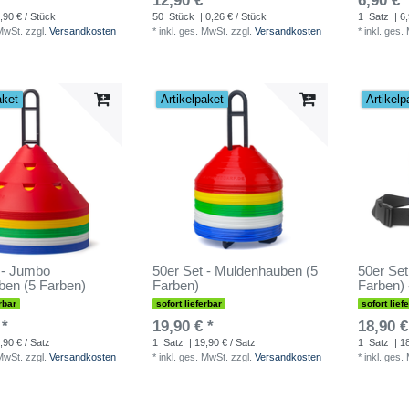
12,90 € *
6,90 € 
,90 € / Stück
50
Stück
| 0,26 € / Stück
1
Satz
| 6,
 MwSt.
zzgl.
Versandkosten
*
inkl. ges. MwSt.
zzgl.
Versandkosten
*
inkl. ges.
aket
Artikelpaket
Artikelp
 - Jumbo
50er Set - Muldenhauben (5
50er Set
en (5 Farben)
Farben)
Farben) -
rbar
sofort lieferbar
sofort lief
 *
19,90 € *
18,90 €
,90 € / Satz
1
Satz
| 19,90 € / Satz
1
Satz
| 18
 MwSt.
zzgl.
Versandkosten
*
inkl. ges. MwSt.
zzgl.
Versandkosten
*
inkl. ges.