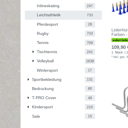
Inlineskating
247
Leichtathletik
733
Pferdesport
28
Leiterhür
Rugby
733
Farben -
sofort liefe
Tennis
709
109,90 
Tischtennis
241
1
Stück
| 1
*
inkl. ges.
Volleyball
1638
Wintersport
17
Sportbekleidung
131
Bedruckung
80
T-PRO Cover
49
Kindersport
210
Sale
15