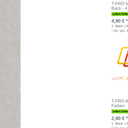
T-PRO M
Back - 
sofort liefe
4,90 € *
1
Stück
| 4
*
inkl. ges.
T-PRO Ag
Farben
sofort liefe
2,90 € *
1
Stück
| 2