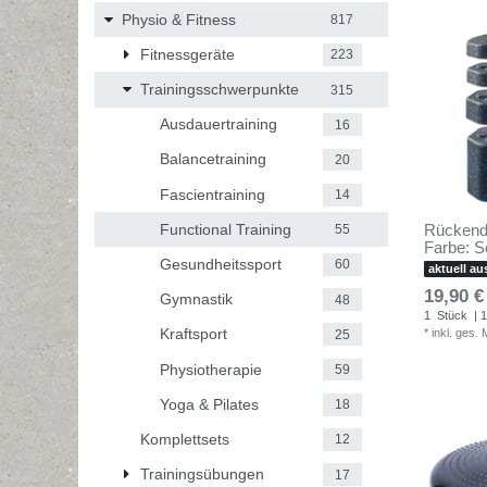
Physio & Fitness
817
Fitnessgeräte
223
Trainingsschwerpunkte
315
Ausdauertraining
16
Balancetraining
20
Fascientraining
14
Functional Training
Rückendeh
55
Farbe: S
Gesundheitssport
60
aktuell au
19,90 €
Gymnastik
48
1
Stück
| 1
Kraftsport
*
inkl. ges.
25
Physiotherapie
59
Yoga & Pilates
18
Komplettsets
12
Trainingsübungen
17