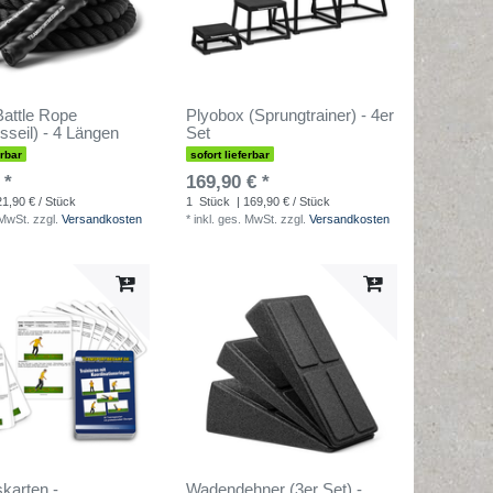
attle Rope
Plyobox (Sprungtrainer) - 4er
gsseil) - 4 Längen
Set
erbar
sofort lieferbar
 *
169,90 € *
21,90 € / Stück
1
Stück
| 169,90 € / Stück
 MwSt.
zzgl.
Versandkosten
*
inkl. ges. MwSt.
zzgl.
Versandkosten
skarten -
Wadendehner (3er Set) -