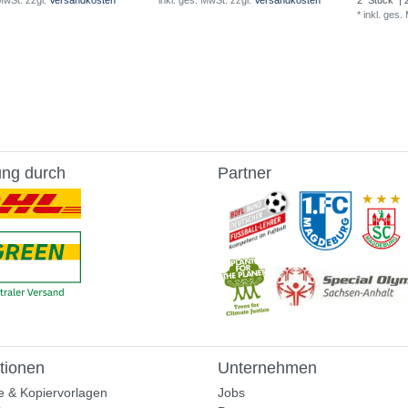
 MwSt.
zzgl.
Versandkosten
*
inkl. ges. MwSt.
zzgl.
Versandkosten
2
Stück
| 
*
inkl. ges.
ung durch
Partner
tionen
Unternehmen
e & Kopiervorlagen
Jobs