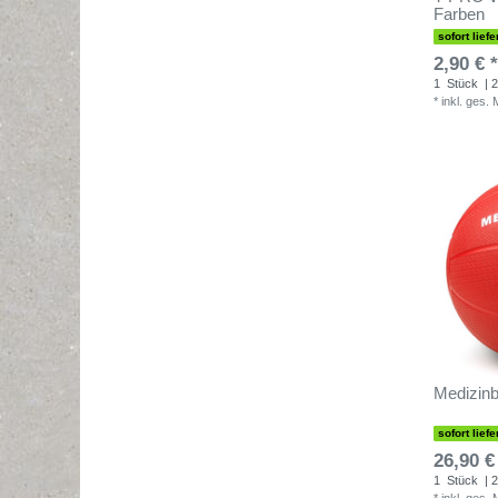
Farben
sofort liefe
2,90 € *
1
Stück
| 2
*
inkl. ges.
Medizinb
sofort liefe
26,90 €
1
Stück
| 2