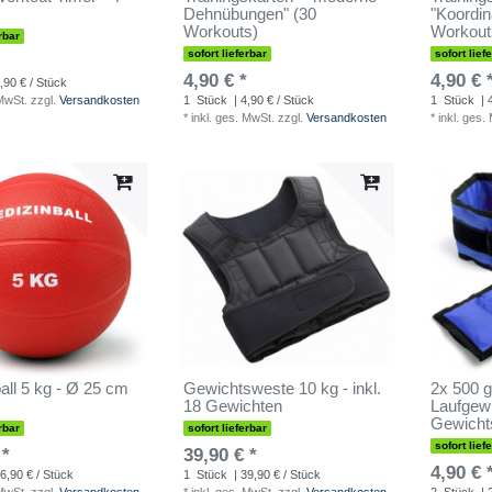
Dehnübungen" (30
"Koordin
Workouts)
Workout
rbar
sofort lieferbar
sofort lief
4,90 € *
4,90 € 
,90 € / Stück
 MwSt.
zzgl.
Versandkosten
1
Stück
| 4,90 € / Stück
1
Stück
| 
*
inkl. ges. MwSt.
zzgl.
Versandkosten
*
inkl. ges.
all 5 kg - Ø 25 cm
Gewichtsweste 10 kg - inkl.
2x 500 g
18 Gewichten
Laufgewi
Gewicht
rbar
sofort lieferbar
sofort lief
 *
39,90 € *
4,90 € 
6,90 € / Stück
1
Stück
| 39,90 € / Stück