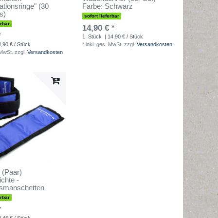
ationsringe" (30
Farbe: Schwarz
s)
sofort lieferbar
erbar
14,90 € *
*
1
Stück
| 14,90 € / Stück
4,90 € / Stück
*
inkl. ges. MwSt.
zzgl.
Versandkosten
 MwSt.
zzgl.
Versandkosten
 (Paar)
chte -
smanschetten
erbar
*