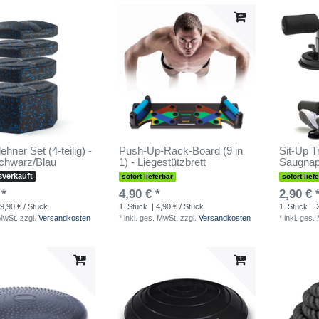
ner Set (4-teilig) -
Push-Up-Rack-Board (9 in
Sit-Up T
chwarz/Blau
1) - Liegestützbrett
Saugnap
sverkauft
sofort lieferbar
sofort lief
 *
4,90 € *
2,90 € 
9,90 € / Stück
1
Stück
| 4,90 € / Stück
1
Stück
| 
 MwSt.
zzgl.
Versandkosten
*
inkl. ges. MwSt.
zzgl.
Versandkosten
*
inkl. ges.