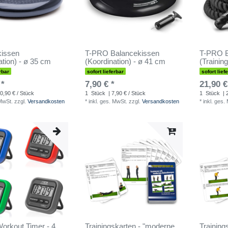
kissen
T-PRO Balancekissen
T-PRO B
ation) - ø 35 cm
(Koordination) - ø 41 cm
(Trainin
rbar
sofort lieferbar
sofort lief
 *
7,90 € *
21,90 €
0,90 € / Stück
1
Stück
| 7,90 € / Stück
1
Stück
| 
 MwSt.
zzgl.
Versandkosten
*
inkl. ges. MwSt.
zzgl.
Versandkosten
*
inkl. ges.
rkout Timer - 4
Trainingskarten - "moderne
Training