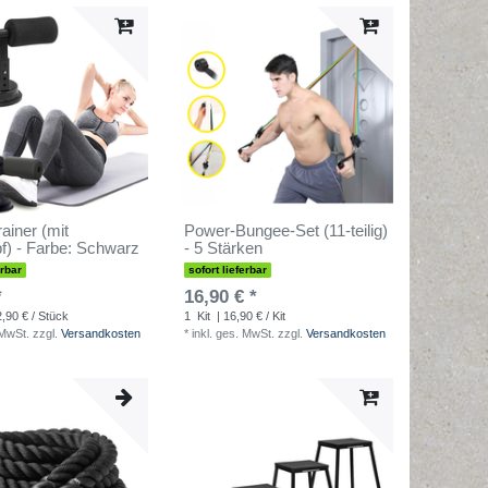
rainer (mit
Power-Bungee-Set (11-teilig)
f) - Farbe: Schwarz
- 5 Stärken
erbar
sofort lieferbar
*
16,90 € *
2,90 € / Stück
1
Kit
| 16,90 € / Kit
 MwSt.
zzgl.
Versandkosten
*
inkl. ges. MwSt.
zzgl.
Versandkosten