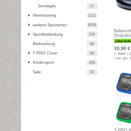
Sonstiges
27
Heimtraining
1121
weitere Sportarten
8150
Balance
Sportbekleidung
130
(Koordin
sofort liefe
Bedruckung
80
10,90 €
T-PRO Cover
49
1
Stück
| 1
*
inkl. ges.
Kindersport
208
Sale
15
T-PRO Wo