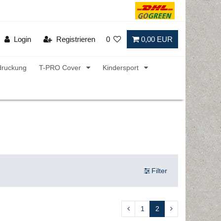
Login
Registrieren
0
0,00 EUR
druckung
T-PRO Cover
Kindersport
Filter
1
2