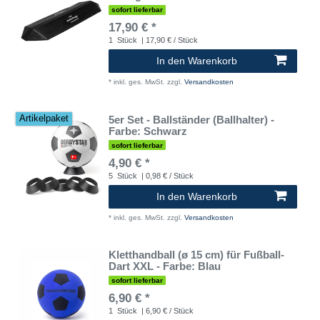
sofort lieferbar
17,90 € *
1
Stück
| 17,90 € / Stück
In den Warenkorb
*
inkl. ges. MwSt.
zzgl.
Versandkosten
5er Set - Ballständer (Ballhalter) -
Artikelpaket
Farbe: Schwarz
sofort lieferbar
4,90 € *
5
Stück
| 0,98 € / Stück
In den Warenkorb
*
inkl. ges. MwSt.
zzgl.
Versandkosten
Kletthandball (ø 15 cm) für Fußball-
Dart XXL - Farbe: Blau
sofort lieferbar
6,90 € *
1
Stück
| 6,90 € / Stück