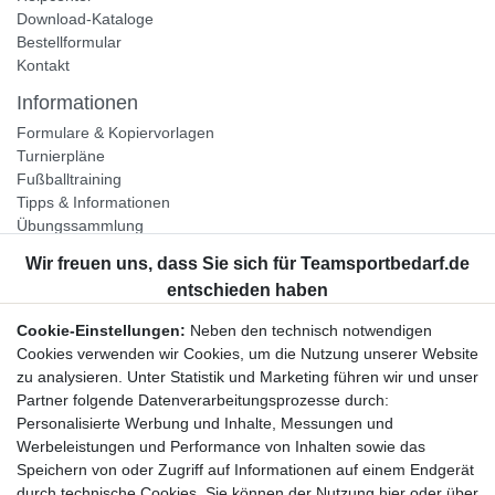
Download-Kataloge
Bestellformular
Kontakt
Informationen
Formulare & Kopiervorlagen
Turnierpläne
Fußballtraining
Tipps & Informationen
Übungssammlung
Unternehmen
Jobs
Partnerprogramm
Cookie-Einstellungen:
Neben den technisch notwendigen
Widerrufsrecht
Cookies verwenden wir Cookies, um die Nutzung unserer Website
zu analysieren. Unter Statistik und Marketing führen wir und unser
Bestellung widerrufen
Partner folgende Datenverarbeitungsprozesse durch:
Datenschutzerklärung
Personalisierte Werbung und Inhalte, Messungen und
AGB
Werbeleistungen und Performance von Inhalten sowie das
Impressum
Speichern von oder Zugriff auf Informationen auf einem Endgerät
durch technische Cookies. Sie können der Nutzung hier oder über