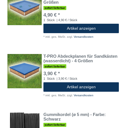
Größen
sofort lieferbar
4,90 € *
1
Stück
| 4,90 € / Stück
Artikel anzeigen
*
inkl. ges. MwSt.
zzgl.
Versandkosten
T-PRO Abdeckplanen für Sandkästen
(wasserdicht) - 4 Größen
sofort lieferbar
3,90 € *
1
Stück
| 3,90 € / Stück
Artikel anzeigen
*
inkl. ges. MwSt.
zzgl.
Versandkosten
Gummikordel (ø 5 mm) - Farbe:
Schwarz
sofort lieferbar