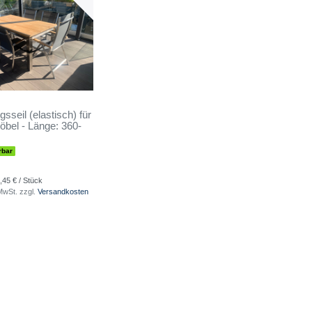
sseil (elastisch) für
bel - Länge: 360-
rbar
,45 € / Stück
 MwSt.
zzgl.
Versandkosten