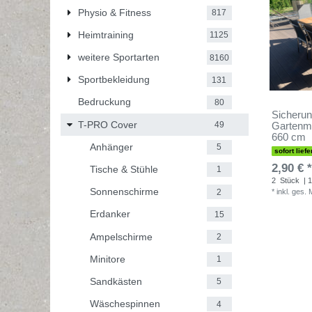
Physio & Fitness
817
Heimtraining
1125
weitere Sportarten
8160
Sportbekleidung
131
Bedruckung
80
Sicherung
T-PRO Cover
49
Gartenmö
660 cm
Anhänger
5
sofort liefe
2,90 € *
Tische & Stühle
1
2
Stück
| 1
Sonnenschirme
2
*
inkl. ges.
Erdanker
15
Ampelschirme
2
Minitore
1
Sandkästen
5
Wäschespinnen
4