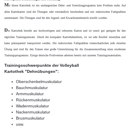
M
it dieser Kartothek ist ein umfangreiches Dehn- und Stretchingprogramm kein Problem mehr. Auf
allen Karteikarten
sind die Übungen sehr verständlich beschrieben und mit realistischen Farbgrafiken
untermauert.
Die Übungen sind für den Jugend- und Erwachsenenbereich erstellt worden.
D
ie Kartothek besteht aus hochwertigem und robustem Karton und ist somit gut geeignet für den
täglichen Trainingseinsatz. Durch die kompakte Kartothekenform, ist sie sehr flexibel einsetzbar und
kann platzsparend transportiert werden. Die realistischen Farbgrafiken veranschaulichen jede einzelne
Übung und sind für den Trainer eine große Unterstützung für die Zusammenstellung eines modernen
Trainingsprogramms. Einige deutsche Profivereine arbeiten bereits mit unseren Trainingsmaterialien.
Trainingsschwerpunkte der Volleyball
Kartothek "Dehnübungen":
Oberschenkelmuskulatur
Bauchmuskulatur
Armmuskulatur
Rückenmuskulatur
Wadenmuskulatur
Nackenmuskulatur
Brusmuskulatur
usw.