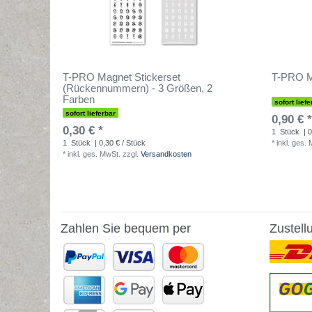
T-PRO Magnet Stickerset
T-PRO M
(Rückennummern) - 3 Größen, 2
Farben
sofort liefe
sofort lieferbar
0,90 € *
0,30 € *
1
Stück
| 0
1
Stück
| 0,30 € / Stück
*
inkl. ges.
*
inkl. ges. MwSt.
zzgl.
Versandkosten
Zahlen Sie bequem per
Zustell