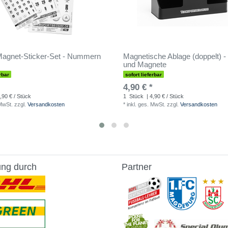
agnet-Sticker-Set - Nummern
Magnetische Ablage (doppelt) - f
und Magnete
rbar
sofort lieferbar
4,90 € *
,90 € / Stück
1
Stück
| 4,90 € / Stück
 MwSt.
zzgl.
Versandkosten
*
inkl. ges. MwSt.
zzgl.
Versandkosten
ung durch
Partner