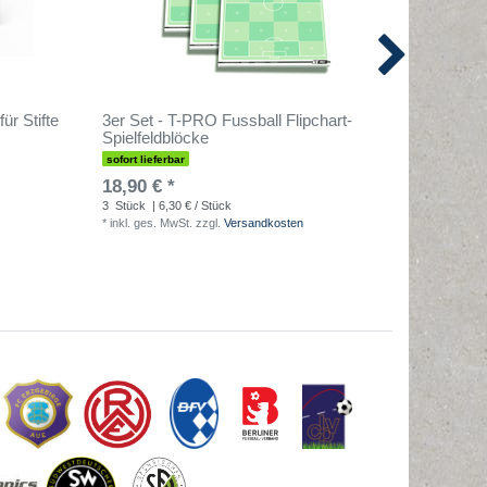
ür Stifte
3er Set - T-PRO Fussball Flipchart-
Magnetse
Spielfeldblöcke
sofort lieferbar
sofort lief
18,90 € *
6,90 € 
3
Stück
| 6,30 € / Stück
1
Kit
| 6,90
*
inkl. ges. MwSt.
zzgl.
Versandkosten
*
inkl. ges