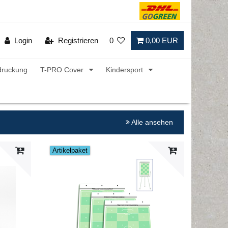
Login
Registrieren
0
0,00 EUR
druckung
T-PRO Cover
Kindersport
Alle ansehen
Artikelpaket