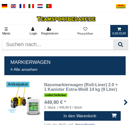
☰
Menü
Login
Registrieren
0,00 EUR
MARKIERWAGEN
Alle ansehen
Nassmarkierwagen (Roll-Liner) 2.0 +
Artikelpaket
1 Kanister Extra-Weiß 14 kg (9 Liter)
sofort lieferbar
449,90 € *
1
Stück
| 449,90 € / Stück
In den Warenkorb
*
inkl. ges. MwSt.
zzgl.
Versandkosten