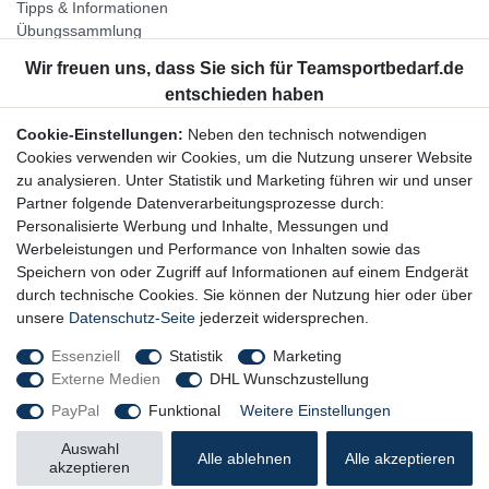
Tipps & Informationen
Übungssammlung
Unternehmen
Jobs
Partnerprogramm
Cookie-Einstellungen:
Neben den technisch notwendigen
Widerrufsrecht
Cookies verwenden wir Cookies, um die Nutzung unserer Website
zu analysieren. Unter Statistik und Marketing führen wir und unser
Bestellung widerrufen
Partner folgende Datenverarbeitungsprozesse durch:
Datenschutzerklärung
Personalisierte Werbung und Inhalte, Messungen und
AGB
Werbeleistungen und Performance von Inhalten sowie das
Impressum
Speichern von oder Zugriff auf Informationen auf einem Endgerät
durch technische Cookies. Sie können der Nutzung hier oder über
Newsletter
unsere
Datenschutz-Seite
jederzeit widersprechen.
Gerne halten wir Sie auf dem Laufenden, hier geht es zur:
Essenziell
Statistik
Marketing
Externe Medien
DHL Wunschzustellung
Newsletter-Anmeldung
PayPal
Funktional
Weitere Einstellungen
Auswahl
Alle ablehnen
Alle akzeptieren
akzeptieren
© Copyright 2026 Trainingsunterlagen24 GmbH. Alle Rechte vorbehalten.