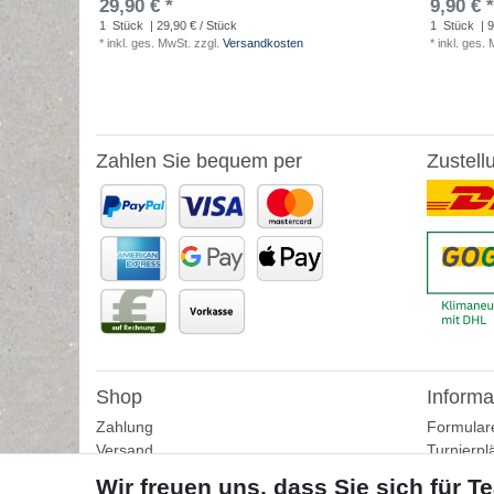
29,90 € *
9,90 € *
1
Stück
| 29,90 € / Stück
1
Stück
| 9
*
inkl. ges. MwSt.
zzgl.
Versandkosten
*
inkl. ges.
Zahlen Sie bequem per
Zustell
Shop
Informa
Zahlung
Formular
Versand
Turnierpl
Rückgabe
Fußballtr