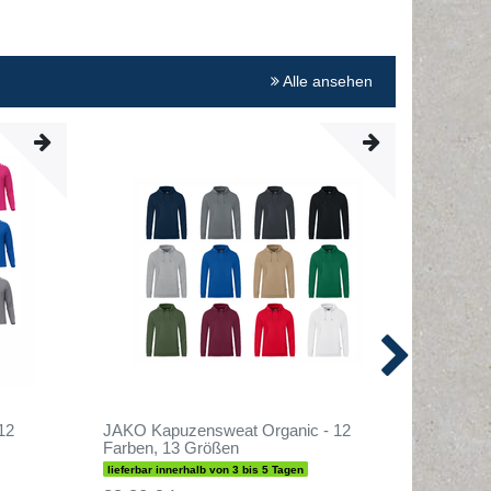
Alle ansehen
12
JAKO Kapuzensweat Organic - 12
Teamspo
Farben, 13 Größen
Farben,
lieferbar innerhalb von 3 bis 5 Tagen
sofort lief