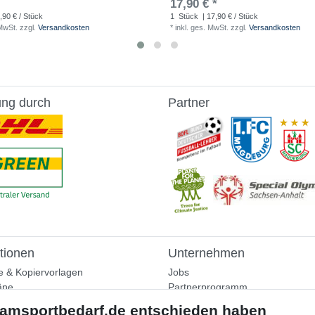
17,90 € *
,90 € / Stück
1
Stück
| 17,90 € / Stück
 MwSt.
zzgl.
Versandkosten
*
inkl. ges. MwSt.
zzgl.
Versandkosten
ung durch
Partner
tionen
Unternehmen
e & Kopiervorlagen
Jobs
äne
Partnerprogramm
aining
Widerrufsrecht