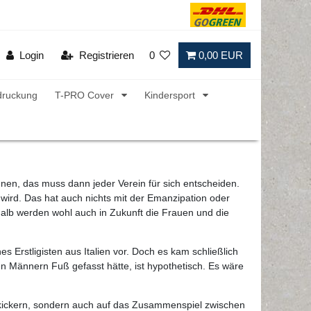
Login
Registrieren
0
0,00 EUR
druckung
T-PRO Cover
Kindersport
nnen, das muss dann jeder Verein für sich entscheiden.
ird. Das hat auch nichts mit der Emanzipation oder
halb werden wohl auch in Zukunft die Frauen und die
s Erstligisten aus Italien vor. Doch es kam schließlich
en Männern Fuß gefasst hätte, ist hypothetisch. Es wäre
hskickern, sondern auch auf das Zusammenspiel zwischen