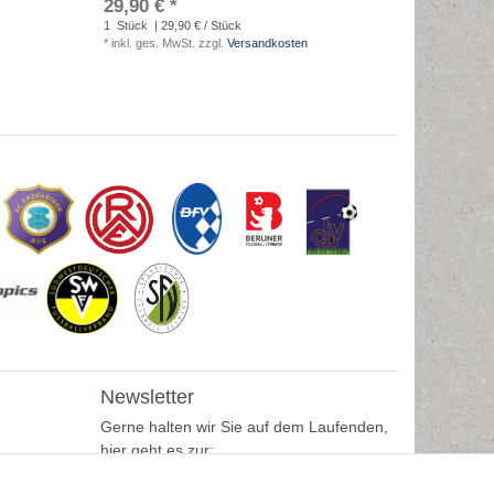
29,90 € *
1,70 € 
1
Stück
| 29,90 € / Stück
1
Stück
| 
*
inkl. ges. MwSt.
zzgl.
Versandkosten
*
inkl. ges
Newsletter
Gerne halten wir Sie auf dem Laufenden,
hier geht es zur: