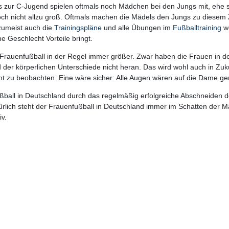
is zur C-Jugend spielen oftmals noch Mädchen bei den Jungs mit, ehe 
och nicht allzu groß. Oftmals machen die Mädels den Jungs zu diesem 
 zumeist auch die
Trainingspläne
und alle Übungen im
Fußballtraining
we
e Geschlecht Vorteile bringt.
Frauenfußball in der Regel immer größer. Zwar haben die Frauen in d
er körperlichen Unterschiede nicht heran. Das wird wohl auch in Zukunf
t zu beobachten. Eine wäre sicher: Alle Augen wären auf die Dame ger
ußball in Deutschland durch das regelmäßig erfolgreiche Abschneiden 
lich steht der Frauenfußball in Deutschland immer im Schatten der M
iv.