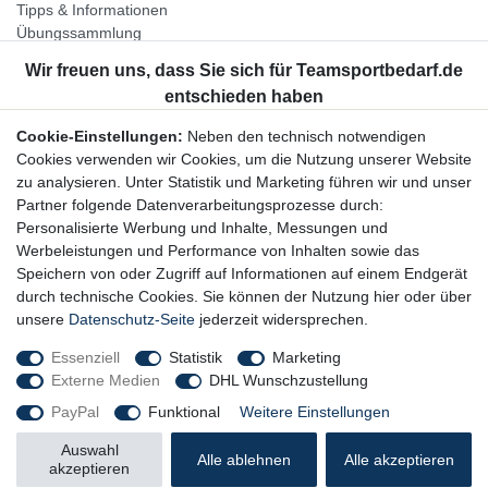
Tipps & Informationen
Übungssammlung
Unternehmen
Jobs
Partnerprogramm
Cookie-Einstellungen:
Neben den technisch notwendigen
Widerrufsrecht
Cookies verwenden wir Cookies, um die Nutzung unserer Website
zu analysieren. Unter Statistik und Marketing führen wir und unser
Bestellung widerrufen
Partner folgende Datenverarbeitungsprozesse durch:
Datenschutzerklärung
Personalisierte Werbung und Inhalte, Messungen und
AGB
Werbeleistungen und Performance von Inhalten sowie das
Impressum
Speichern von oder Zugriff auf Informationen auf einem Endgerät
durch technische Cookies. Sie können der Nutzung hier oder über
Newsletter
unsere
Datenschutz-Seite
jederzeit widersprechen.
Gerne halten wir Sie auf dem Laufenden, hier geht es zur:
Essenziell
Statistik
Marketing
Externe Medien
DHL Wunschzustellung
Newsletter-Anmeldung
PayPal
Funktional
Weitere Einstellungen
Auswahl
Alle ablehnen
Alle akzeptieren
akzeptieren
© Copyright 2026 Trainingsunterlagen24 GmbH. Alle Rechte vorbehalten.