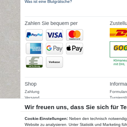
Was ist eine Blutgrätsche?
Zahlen Sie bequem per
Zustell
Shop
Informa
Zahlung
Formular
Versand
Turnierpl
Rückgabe
Fußballtr
Helpcenter
Tipps & I
Download-Kataloge
Übungss
Cookie-Einstellungen:
Neben den technisch notwendig
Bestellformular
Website zu analysieren. Unter Statistik und Marketing f