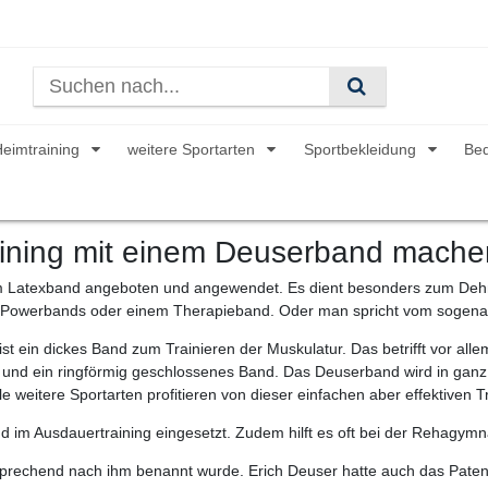
Heimtraining
weitere Sportarten
Sportbekleidung
Be
aining mit einem Deuserband mach
em Latexband angeboten und angewendet. Es dient besonders zum Deh
, Powerbands oder einem Therapieband. Oder man spricht vom sogen
 ein dickes Band zum Trainieren der Muskulatur. Das betrifft vor alle
lt und ein ringförmig geschlossenes Band. Das Deuserband wird in ganz
le weitere Sportarten profitieren von dieser einfachen aber effektiven Tr
 im Ausdauertraining eingesetzt. Zudem hilft es oft bei der Rehagym
rechend nach ihm benannt wurde. Erich Deuser hatte auch das Patent 