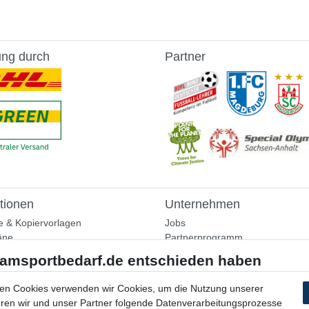
ung durch
Partner
tionen
Unternehmen
e & Kopiervorlagen
Jobs
äne
Partnerprogramm
aining
Widerrufsrecht
nformationen
Bestellung widerrufen
ammlung
en Cookies verwenden wir Cookies, um die Nutzung unserer
Datenschutzerklärung
ühren wir und unser Partner folgende Datenverarbeitungsprozesse