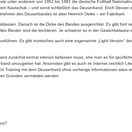
reute unter anderem von 1952 bis 1981 die deutsche Fußball Nationalman
dem Kautschuk – und somit schließlich das Deuserband. Erich Deuser war
entnehmer des Deuserbandes ist aber Heinrich Deike – ein Fabrikant.
klassen. Danach ist die Dicke des Bandes ausgerichtet. Es gibt fünf v
llen Bänder sind die leichteren. Je schwerer es in der Gewichtsklasse
ühren. Es gibt inzwischen auch eine sogenannte „Light-Version“ des 
and zunächst einmal intensiv befassen muss, ehe man es für sportlic
band umzugehen hat. Ansonsten gibt es auch im Internet reichlich Lite
in Training mit dem Deuserband ohne vorherige Informationen wäre wi
chen Gründen vermieden werden.
est?