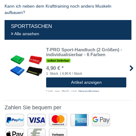
Kann ich neben dem Krafttraining noch anders Muskeln
aufbauen?
SPORTTASCHEN
Alle ansehen
T-PRO Sport-Handtuch (2 Größen) -
individualisierbar - 6 Farben
sofort lieferbar
4,90 € *
1
Stück
| 4,90 € / Stück
Artikel anzeigen
*
inkl. ges. MwSt.
zzgl.
Versandkosten
Zahlen Sie bequem per