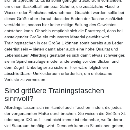
sich entsprechend. Es ist somit genügend Stauraum vorhanden,
um einen Basketball, ein paar Schuhe, die zusätzliche Flasche
Wasser oder Ähnliches mitzunehmen. Geachtet werden sollte bei
dieser Größe aber darauf, dass der Boden der Tasche zusätzlich
verstärkt ist, sodass hier keine mittige Ballung des Gewichtes
entstehen kann. Ohnehin empfiehlt sich die Faustregel, dass bei
ansteigender Größe ein robusteres Material gewählt wird.
Trainingstaschen in der Größe L können somit bereits aus Leder
gefertigt sein – bieten damit aber auch eine hohe Qualität und
Lebensdauer. Allerdings gestaltet es sich damit etwas schwieriger,
sie im Spind einzulagern oder anderweitig vor den Blicken und
dem Zugriff Unbefugter zu sichern. Hier wäre folglich ein
abschließbarer Umkleideraum erforderlich, um unliebsame
Verluste zu vermeiden.
Sind größere Trainingstaschen
sinnvoll?
Allerdings lassen sich im Handel auch Taschen finden, die jedes
der vorgenannten Maße durchbrechen. Sie weisen die Größen XL
oder sogar XXL auf – und nicht immer ist erkennbar, wofür derart
viel Stauraum benötigt wird. Dennoch kann es Situationen geben,