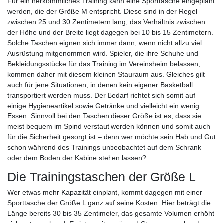
Für ein herkömmliches Training kann eine Sporttasche eingeplant
werden, die der Größe M entspricht. Diese sind in der Regel
zwischen 25 und 30 Zentimetern lang, das Verhältnis zwischen
der Höhe und der Breite liegt dagegen bei 10 bis 15 Zentimetern.
Solche Taschen eignen sich immer dann, wenn nicht allzu viel
Ausrüstung mitgenommen wird. Spieler, die ihre Schuhe und
Bekleidungsstücke für das Training im Vereinsheim belassen,
kommen daher mit diesem kleinen Stauraum aus. Gleiches gilt
auch für jene Situationen, in denen kein eigener Basketball
transportiert werden muss. Der Bedarf richtet sich somit auf
einige Hygieneartikel sowie Getränke und vielleicht ein wenig
Essen. Sinnvoll bei den Taschen dieser Größe ist es, dass sie
meist bequem im Spind verstaut werden können und somit auch
für die Sicherheit gesorgt ist – denn wer möchte sein Hab und Gut
schon während des Trainings unbeobachtet auf dem Schrank
oder dem Boden der Kabine stehen lassen?
Die Trainingstaschen der Größe L
Wer etwas mehr Kapazität einplant, kommt dagegen mit einer
Sporttasche der Größe L ganz auf seine Kosten. Hier beträgt die
Länge bereits 30 bis 35 Zentimeter, das gesamte Volumen erhöht